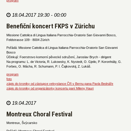
program
18.04.2017 19:30 - 00:00
Benefiční koncert FKPS v Zürichu
Missione Cattolica di Lingua Italiana Parrocchia-Oratorio San Giovanni Bosco,
Feldstrasse 109 - 8004 Zürich
Pořádá: Missione Cattolica di Lingua Italiana Parrocchia-Oratorio San Giovanni
Bosco
Účinkují: Foerstrovo komorní pěvecké sdružení, Jaroslav Brych - dirigent
Na programu: L. de Victoria, R. Lukowsky, K. Nystedt, O. Gjeilo, P. Koronhtály, G.
Forbes, O. Mácha, R. Schumann, P. I. Čajkovskij, Z. Lukáš.
program
foto
zápis do kroniky od zástupce velvyslance ČR v Bernu pana Pavla Bednáře
zápis do kroniky od organizátorky koncertu paní Mileny Hauri
19.04.2017
Montreux Choral Festival
Montreux, Švýcarsko
Pořádá: Montreux Choral Festival