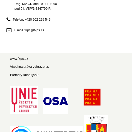
Reg. MV ČR dne 28. 11. 1990
pod č.j. VSP/1-3347/90-R
Telefon: +420 602 228 545
E-mail: fkps@fkps.cz
www.fkps.cz
Všechna práva vyhrazena.
Partnery sboru jsou: