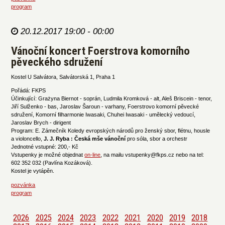
program
20.12.2017 19:00 - 00:00
Vánoční koncert Foerstrova komorního
pěveckého sdružení
Kostel U Salvátora, Salvátorská 1, Praha 1
Pořádá: FKPS
Účinkující: Grażyna Biernot - soprán, Ludmila Kromková - alt, Aleš Briscein - tenor,
Jiří Sulženko - bas, Jaroslav Šaroun - varhany, Foerstrovo komorní pěvecké
sdružení, Komorní filharmonie Iwasaki, Chuhei Iwasaki - umělecký vedoucí,
Jaroslav Brych - dirigent
Program: E. Zámečník Koledy evropských národů pro ženský sbor, flétnu, housle
a violoncello,
J. J. Ryba : Česká mše vánoční
pro sóla, sbor a orchestr
Jednotné vstupné: 200,- Kč
Vstupenky je možné objednat
on-line
, na mailu vstupenky@fkps.cz nebo na tel:
602 352 032 (Pavlína Kozáková).
Kostel je vytápěn.
pozvánka
program
2026
2025
2024
2023
2022
2021
2020
2019
2018