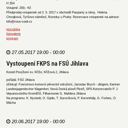
H 354
Vstupné: 200,- Kč
Předprodej vstupenek od 2. 5. 2017 v obchodě Pasparty a rámy, Helena
Chvojková, Tyršovo náměstí, Roztoky u Prahy. Rezervace vstupenek na adrese:
info@rosa-coeli.cz
pozvánka
fotogalerie
program
27.05.2017 19:00 - 00:00
Vystoupení FKPS na FSÚ Jihlava
Kostel Povýšení sv. Kříže, Křížová 2, Jihlava
pořádá: FSÚ Jihlava
účinkují: Foerstrovo komorní pěvecké sdružení, Jaroslav Brych - dirigent, Kartner
Landesjugendschor Klagenfurt, Nová česká píseň Plzeň, SPS Konzervatoře P. J.
Vejvanovského Kroměříž, Filharmonie G. Mahlera Jihlava
Na programu: K. Nystedt, O. Gjeilo, T. Surovíková, P. Koronthály, G. Forbes, O.
Mácha
20.06.2017 19:00 - 00:00