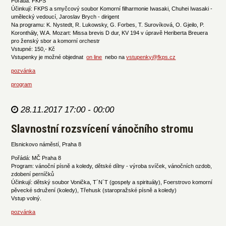
Pořádá: FKPS
Účinkují: FKPS a smyčcový soubor Komorní filharmonie Iwasaki, Chuhei Iwasaki -
umělecký vedoucí, Jaroslav Brych - dirigent
Na programu: K. Nystedt, R. Lukowsky, G. Forbes, T. Surovíková, O. Gjeilo, P.
Koronthály, W.A. Mozart: Missa brevis D dur, KV 194 v úpravě Heriberta Breuera
pro ženský sbor a komorní orchestr
Vstupné: 150,- Kč
Vstupenky je možné objednat
on line
nebo na
vstupenky@fkps.cz
pozvánka
program
28.11.2017 17:00 - 00:00
Slavnostní rozsvícení vánočního stromu
Elsnickovo náměstí, Praha 8
Pořádá: MČ Praha 8
Program: vánoční písně a koledy, dětské dílny - výroba svíček, vánočních ozdob,
zdobení perníčků
Účinkují: dětský soubor Vonička, T´N´T (gospely a spirituály), Foerstrovo komorní
pěvecké sdružení (koledy), Třehusk (staropražské písně a koledy)
Vstup volný.
pozvánka