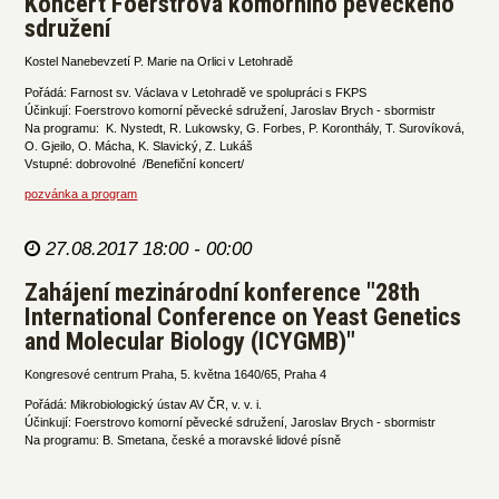
Koncert Foerstrova komorního pěveckého
sdružení
Kostel Nanebevzetí P. Marie na Orlici v Letohradě
Pořádá: Farnost sv. Václava v Letohradě ve spolupráci s FKPS
Účinkují: Foerstrovo komorní pěvecké sdružení, Jaroslav Brych - sbormistr
Na programu: K. Nystedt, R. Lukowsky, G. Forbes, P. Koronthály, T. Surovíková,
O. Gjeilo, O. Mácha, K. Slavický, Z. Lukáš
Vstupné: dobrovolné /Benefiční koncert/
pozvánka a program
27.08.2017 18:00 - 00:00
Zahájení mezinárodní konference "28th
International Conference on Yeast Genetics
and Molecular Biology (ICYGMB)"
Kongresové centrum Praha, 5. května 1640/65, Praha 4
Pořádá: Mikrobiologický ústav AV ČR, v. v. i.
Účinkují: Foerstrovo komorní pěvecké sdružení, Jaroslav Brych - sbormistr
Na programu: B. Smetana, české a moravské lidové písně