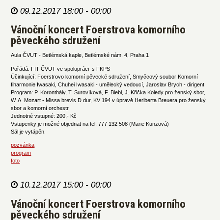
09.12.2017 18:00 - 00:00
Vánoční koncert Foerstrova komorního
pěveckého sdružení
Aula ČVUT - Betlémská kaple, Betlémské nám. 4, Praha 1
Pořádá: FIT ČVUT ve spolupráci s FKPS
Účinkující: Foerstrovo komorní pěvecké sdružení, Smyčcový soubor Komorní
fiharmonie Iwasaki, Chuhei Iwasaki - umělecký vedoucí, Jaroslav Brych - dirigent
Program: P. Koronthály, T. Surovíková, F. Biebl, J. Křička Koledy pro ženský sbor,
W. A. Mozart - Missa brevis D dur, KV 194 v úpravě Heriberta Breuera pro ženský
sbor a komorní orchestr
Jednotné vstupné: 200,- Kč
Vstupenky je možné objednat na tel: 777 132 508 (Marie Kunzová)
Sál je vytápěn.
pozvánka
program
foto
10.12.2017 15:00 - 00:00
Vánoční koncert Foerstrova komorního
pěveckého sdružení