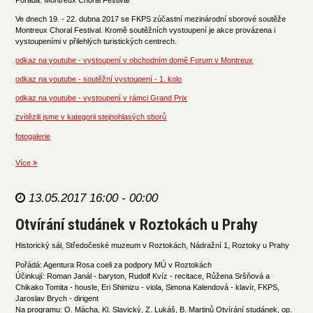
Ve dnech 19. - 22. dubna 2017 se FKPS zúčastní mezinárodní sborové soutěže
Montreux Choral Festival. Kromě soutěžních vystoupení je akce provázena i
vystoupeními v přilehlých turistických centrech.
odkaz na youtube - vystoupení v obchodním domě Forum v Montreux
odkaz na youtube - soutěžní vystoupení - 1. kolo
odkaz na youtube - vystoupení v rámci Grand Prix
zvítězili jsme v kategorii stejnohlasých sborů
fotogalerie
Více
13.05.2017 16:00 - 00:00
Otvírání studánek v Roztokách u Prahy
Historický sál, Středočeské muzeum v Roztokách, Nádražní 1, Roztoky u Prahy
Pořádá: Agentura Rosa coeli za podpory MÚ v Roztokách
Účinkují: Roman Janál - baryton, Rudolf Kvíz - recitace, Růžena Sršňová a
Chikako Tomita - housle, Eri Shimizu - viola, Simona Kalendová - klavír, FKPS,
Jaroslav Brych - dirigent
Na programu: O. Mácha, Kl. Slavický, Z. Lukáš, B. Martinů Otvírání studánek, op.