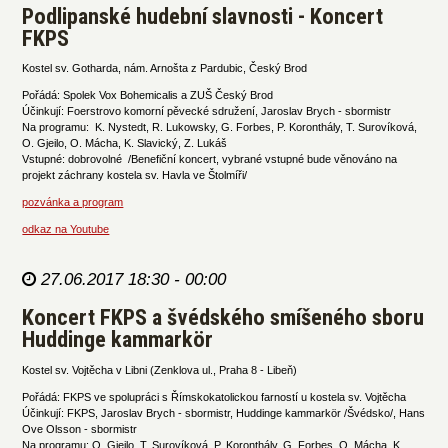
Podlipanské hudební slavnosti - Koncert
FKPS
Kostel sv. Gotharda, nám. Arnošta z Pardubic, Český Brod
Pořádá: Spolek Vox Bohemicalis a ZUŠ Český Brod
Účinkují: Foerstrovo komorní pěvecké sdružení, Jaroslav Brych - sbormistr
Na programu: K. Nystedt, R. Lukowsky, G. Forbes, P. Koronthály, T. Surovíková,
O. Gjeilo, O. Mácha, K. Slavický, Z. Lukáš
Vstupné: dobrovolné /Benefiční koncert, vybrané vstupné bude věnováno na
projekt záchrany kostela sv. Havla ve Štolmíři/
pozvánka a program
odkaz na Youtube
27.06.2017 18:30 - 00:00
Koncert FKPS a švédského smíšeného sboru
Huddinge kammarkör
Kostel sv. Vojtěcha v Libni (Zenklova ul., Praha 8 - Libeň)
Pořádá: FKPS ve spolupráci s Římskokatolickou farností u kostela sv. Vojtěcha
Účinkují: FKPS, Jaroslav Brych - sbormistr, Huddinge kammarkör /Švédsko/, Hans
Ove Olsson - sbormistr
Na programu: O. Gjeilo, T. Surovíková, P. Koronthály, G. Forbes, O. Mácha, K.