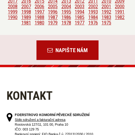
2017
2016
2015
2014
2013
2012
2011
2010
2009
2008
2007
2006
2005
2004
2003
2002
2001
2000
1999
1998
1997
1996
1995
1994
1993
1992
1991
1990
1989
1988
1987
1986
1985
1984
1983
1982
1981
1980
1979
1978
1977
1976
1975
NAPIŠTE NÁM
KONTAKT
FOERSTROVO KOMORNÍ PĚVECKÉ SDRUŽENÍ
Sídlo sdružení a fakturační adresa
Rostovská 127/11, 101 00, Praha 10
IČO: 003 129 75
Bankovní spojení: FIO Banka č.ú. 2701312030 / 2010