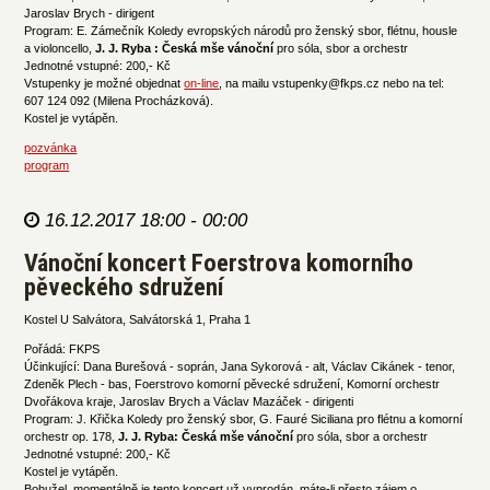
Jaroslav Brych - dirigent
Program: E. Zámečník Koledy evropských národů pro ženský sbor, flétnu, housle
a violoncello,
J. J. Ryba : Česká mše vánoční
pro sóla, sbor a orchestr
Jednotné vstupné: 200,- Kč
Vstupenky je možné objednat
on-line
, na mailu vstupenky@fkps.cz nebo na tel:
607 124 092 (Milena Procházková).
Kostel je vytápěn.
pozvánka
program
16.12.2017 18:00 - 00:00
Vánoční koncert Foerstrova komorního
pěveckého sdružení
Kostel U Salvátora, Salvátorská 1, Praha 1
Pořádá: FKPS
Účinkující: Dana Burešová - soprán, Jana Sykorová - alt, Václav Cikánek - tenor,
Zdeněk Plech - bas, Foerstrovo komorní pěvecké sdružení, Komorní orchestr
Dvořákova kraje, Jaroslav Brych a Václav Mazáček - dirigenti
Program: J. Křička Koledy pro ženský sbor, G. Fauré Siciliana pro flétnu a komorní
orchestr op. 178,
J. J. Ryba: Česká mše vánoční
pro sóla, sbor a orchestr
Jednotné vstupné: 200,- Kč
Kostel je vytápěn.
Bohužel, momentálně je tento koncert už vyprodán, máte-li přesto zájem o