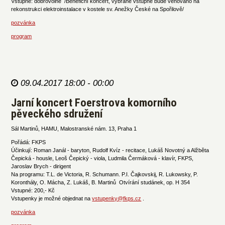
Vstupné: dobrovolné /Benefiční koncert, vybrané vstupné bude věnováno na
rekonstrukci elektroinstalace v kostele sv. Anežky České na Spořilově/
pozvánka
program
09.04.2017 18:00 - 00:00
Jarní koncert Foerstrova komorního
pěveckého sdružení
Sál Martinů, HAMU, Malostranské nám. 13, Praha 1
Pořádá: FKPS
Účinkují: Roman Janál - baryton, Rudolf Kvíz - recitace, Lukáš Novotný a Alžběta
Čepická - housle, Leoš Čepický - viola, Ludmila Čermáková - klavír, FKPS,
Jaroslav Brych - dirigent
Na programu: T.L. de Victoria, R. Schumann. P.I. Čajkovskij, R. Lukowsky, P.
Koronthály, O. Mácha, Z. Lukáš, B. Martinů Otvírání studánek, op. H 354
Vstupné: 200,- Kč
Vstupenky je možné objednat na
vstupenky@fkps.cz
.
pozvánka