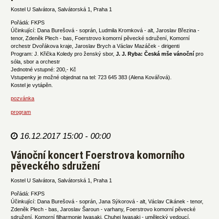
Kostel U Salvátora, Salvátorská 1, Praha 1
Pořádá: FKPS
Účinkující: Dana Burešová - soprán, Ludmila Kromková - alt, Jaroslav Březina -
tenor, Zdeněk Plech - bas, Foerstrovo komorní pěvecké sdružení, Komorní
orchestr Dvořákova kraje, Jaroslav Brych a Václav Mazáček - dirigenti
Program: J. Křička Koledy pro ženský sbor,
J. J. Ryba: Česká mše vánoční
pro
sóla, sbor a orchestr
Jednotné vstupné: 200,- Kč
Vstupenky je možné objednat na tel: 723 645 383 (Alena Kovářová).
Kostel je vytápěn.
pozvánka
program
16.12.2017 15:00 - 00:00
Vánoční koncert Foerstrova komorního
pěveckého sdružení
Kostel U Salvátora, Salvátorská 1, Praha 1
Pořádá: FKPS
Účinkující: Dana Burešová - soprán, Jana Sýkorová - alt, Václav Cikánek - tenor,
Zdeněk Plech - bas, Jaroslav Šaroun - varhany, Foerstrovo komorní pěvecké
sdružení, Komorní filharmonie Iwasaki, Chuhei Iwasaki - umělecký vedoucí,