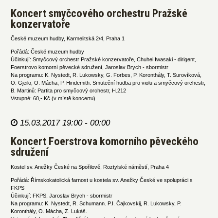
Koncert smyčcového orchestru Pražské
konzervatoře
České muzeum hudby, Karmelitská 2/4, Praha 1
Pořádá: České muzeum hudby
Účinkují: Smyčcový orchestr Pražské konzervatoře, Chuhei Iwasaki - dirigent,
Foerstrovo komorní pěvecké sdružení, Jaroslav Brych - sbormistr
Na programu: K. Nystedt, R. Lukowsky, G. Forbes, P. Koronthály, T. Surovíková,
O. Gjeilo, O. Mácha; P. Hindemith: Smuteční hudba pro violu a smyčcový orchestr,
B. Martinů: Partita pro smyčcový orchestr, H.212
Vstupné: 60,- Kč (v místě koncertu)
15.03.2017 19:00 - 00:00
Koncert Foerstrova komorního pěveckého
sdružení
Kostel sv. Anežky České na Spořilově, Roztylské náměstí, Praha 4
Pořádá: Římskokatolická farnost u kostela sv. Anežky České ve spolupráci s
FKPS
Účinkují: FKPS, Jaroslav Brych - sbormistr
Na programu: K. Nystedt, R. Schumann. P.I. Čajkovskij, R. Lukowsky, P.
Koronthály, O. Mácha, Z. Lukáš.