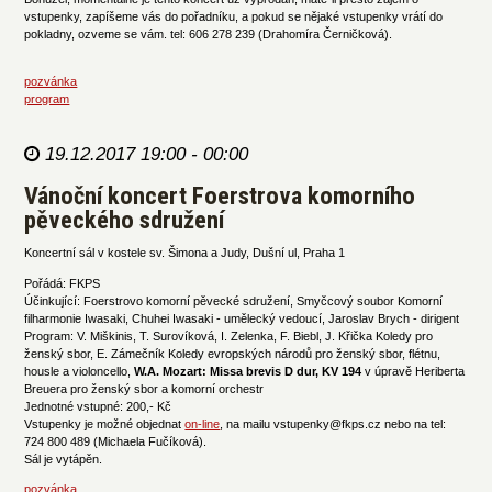
vstupenky, zapíšeme vás do pořadníku, a pokud se nějaké vstupenky vrátí do
pokladny, ozveme se vám. tel: 606 278 239 (Drahomíra Černičková).
pozvánka
program
19.12.2017 19:00 - 00:00
Vánoční koncert Foerstrova komorního
pěveckého sdružení
Koncertní sál v kostele sv. Šimona a Judy, Dušní ul, Praha 1
Pořádá: FKPS
Účinkující: Foerstrovo komorní pěvecké sdružení, Smyčcový soubor Komorní
filharmonie Iwasaki, Chuhei Iwasaki - umělecký vedoucí, Jaroslav Brych - dirigent
Program: V. Miškinis, T. Surovíková, I. Zelenka, F. Biebl, J. Křička Koledy pro
ženský sbor, E. Zámečník Koledy evropských národů pro ženský sbor, flétnu,
housle a violoncello,
W.A. Mozart: Missa brevis D dur, KV 194
v úpravě Heriberta
Breuera pro ženský sbor a komorní orchestr
Jednotné vstupné: 200,- Kč
Vstupenky je možné objednat
on-line
, na mailu vstupenky@fkps.cz nebo na tel:
724 800 489 (Michaela Fučíková).
Sál je vytápěn.
pozvánka