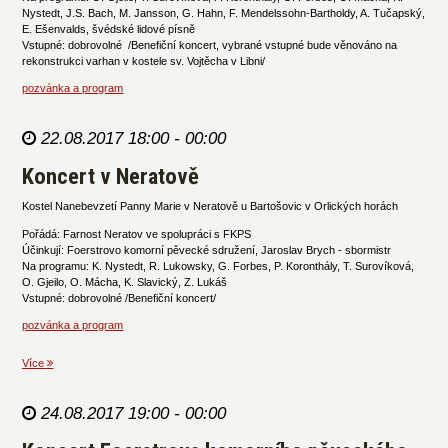
Nystedt, J.S. Bach, M. Jansson, G. Hahn, F. Mendelssohn-Bartholdy, A. Tučapský,
E. Ešenvalds, švédské lidové písně
Vstupné: dobrovolné /Benefiční koncert, vybrané vstupné bude věnováno na
rekonstrukci varhan v kostele sv. Vojtěcha v Libni/
pozvánka a program
22.08.2017 18:00 - 00:00
Koncert v Neratově
Kostel Nanebevzetí Panny Marie v Neratově u Bartošovic v Orlických horách
Pořádá: Farnost Neratov ve spolupráci s FKPS
Účinkují: Foerstrovo komorní pěvecké sdružení, Jaroslav Brych - sbormistr
Na programu: K. Nystedt, R. Lukowsky, G. Forbes, P. Koronthály, T. Surovíková,
O. Gjeilo, O. Mácha, K. Slavický, Z. Lukáš
Vstupné: dobrovolné /Benefiční koncert/
pozvánka a program
Více
24.08.2017 19:00 - 00:00