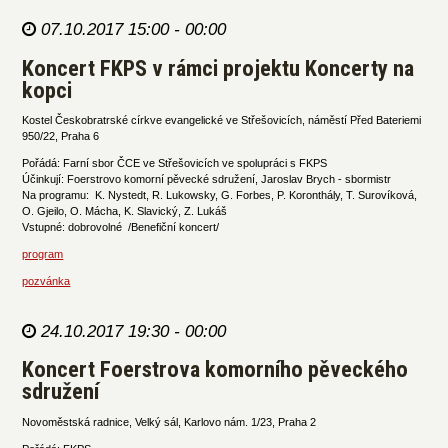
07.10.2017 15:00 - 00:00
Koncert FKPS v rámci projektu Koncerty na
kopci
Kostel Českobratrské církve evangelické ve Střešovicích, náměstí Před Bateriemi
950/22, Praha 6
Pořádá: Farní sbor ČCE ve Střešovicích ve spolupráci s FKPS
Účinkují: Foerstrovo komorní pěvecké sdružení, Jaroslav Brych - sbormistr
Na programu: K. Nystedt, R. Lukowsky, G. Forbes, P. Koronthály, T. Surovíková,
O. Gjeilo, O. Mácha, K. Slavický, Z. Lukáš
Vstupné: dobrovolné /Benefiční koncert/
program
pozvánka
24.10.2017 19:30 - 00:00
Koncert Foerstrova komorního pěveckého
sdružení
Novoměstská radnice, Velký sál, Karlovo nám. 1/23, Praha 2