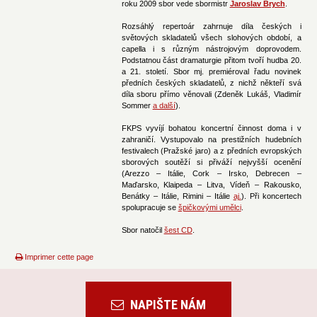
roku 2009 sbor vede sbormistr
Jaroslav Brych
.
Rozsáhlý repertoár zahrnuje díla českých i
světových skladatelů všech slohových období, a
capella i s různým nástrojovým doprovodem.
Podstatnou část dramaturgie přitom tvoří hudba 20.
a 21. století. Sbor mj. premiéroval řadu novinek
předních českých skladatelů, z nichž někteří svá
díla sboru přímo věnovali (Zdeněk Lukáš, Vladimír
Sommer
a další
).
FKPS vyvíjí bohatou koncertní činnost doma i v
zahraničí. Vystupovalo na prestižních hudebních
festivalech (Pražské jaro) a z předních evropských
sborových soutěží si přiváží nejvyšší ocenění
(Arezzo – Itálie, Cork – Irsko, Debrecen –
Maďarsko, Klaipeda – Litva, Vídeň – Rakousko,
Benátky – Itálie, Rimini – Itálie
aj.
). Při koncertech
spolupracuje se
špičkovými umělci
.
Sbor natočil
šest CD
.
Imprimer cette page
NAPIŠTE NÁM