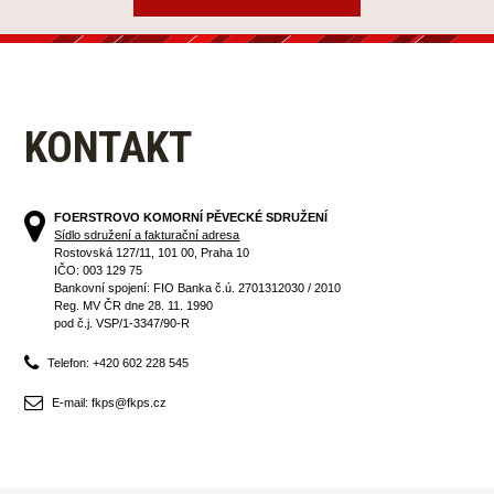
KONTAKT
FOERSTROVO KOMORNÍ PĚVECKÉ SDRUŽENÍ
Sídlo sdružení a fakturační adresa
Rostovská 127/11, 101 00, Praha 10
IČO: 003 129 75
Bankovní spojení: FIO Banka č.ú. 2701312030 / 2010
Reg. MV ČR dne 28. 11. 1990
pod č.j. VSP/1-3347/90-R
Telefon: +420 602 228 545
E-mail: fkps@fkps.cz