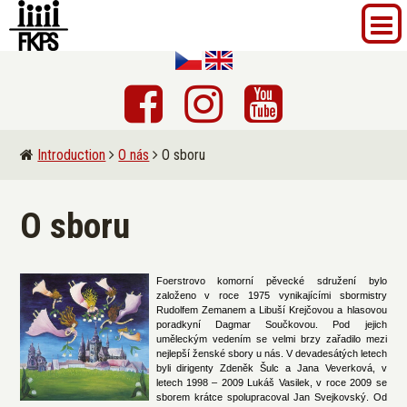
Introduction
O nás
O sboru
O sboru
Foerstrovo komorní pěvecké sdružení bylo
založeno v roce 1975 vynikajícími sbormistry
Rudolfem Zemanem a Libuší Krejčovou a hlasovou
poradkyní Dagmar Součkovou. Pod jejich
uměleckým vedením se velmi brzy zařadilo mezi
nejlepší ženské sbory u nás. V devadesátých letech
byli dirigenty Zdeněk Šulc a Jana Veverková, v
letech 1998 – 2009 Lukáš Vasilek, v roce 2009 se
sborem krátce spolupracoval Jan Svejkovský. Od