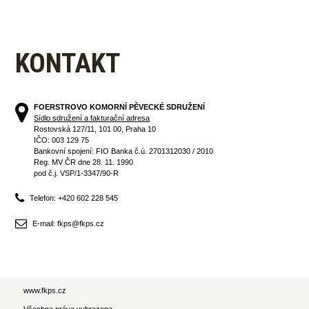
KONTAKT
FOERSTROVO KOMORNÍ PĚVECKÉ SDRUŽENÍ
Sídlo sdružení a fakturační adresa
Rostovská 127/11, 101 00, Praha 10
IČO: 003 129 75
Bankovní spojení: FIO Banka č.ú. 2701312030 / 2010
Reg. MV ČR dne 28. 11. 1990
pod č.j. VSP/1-3347/90-R
Telefon: +420 602 228 545
E-mail: fkps@fkps.cz
www.fkps.cz