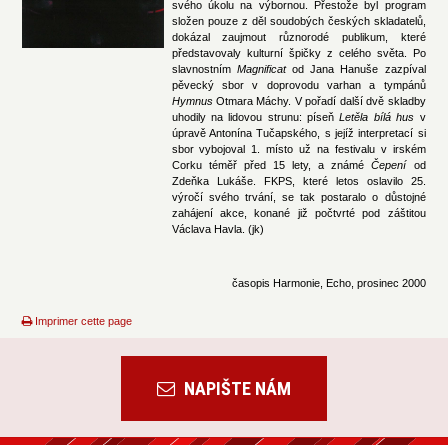
svého úkolu na výbornou. Přestože byl program
složen pouze z děl soudobých českých skladatelů,
dokázal zaujmout různorodé publikum, které
představovaly kulturní špičky z celého světa. Po
slavnostním
Magnificat
od Jana Hanuše zazpíval
pěvecký sbor v doprovodu varhan a tympánů
Hymnus
Otmara Máchy. V pořadí další dvě skladby
uhodily na lidovou strunu: píseň
Letěla bílá hus
v
úpravě Antonína Tučapského, s jejíž interpretací si
sbor vybojoval 1. místo už na festivalu v irském
Corku téměř před 15 lety, a známé
Čepení
od
Zdeňka Lukáše. FKPS, které letos oslavilo 25.
výročí svého trvání, se tak postaralo o důstojné
zahájení akce, konané již počtvrté pod záštitou
Václava Havla. (jk)
časopis Harmonie, Echo, prosinec 2000
Imprimer cette page
NAPIŠTE NÁM