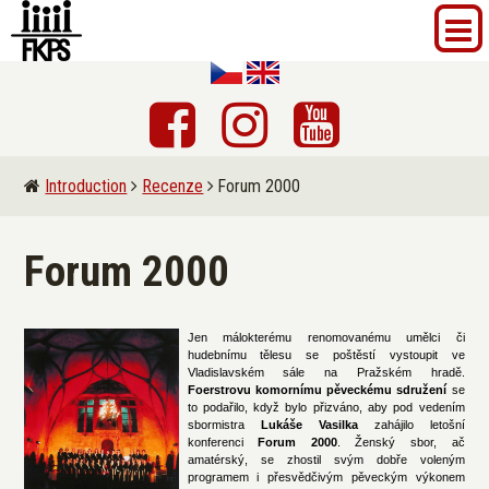
Introduction
Recenze
Forum 2000
Forum 2000
Jen málokterému renomovanému umělci či
hudebnímu tělesu se poštěstí vystoupit ve
Vladislavském sále na Pražském hradě.
Foerstrovu komornímu pěveckému sdružení
se
to podařilo, když bylo přizváno, aby pod vedením
sbormistra
Lukáše Vasilka
zahájilo letošní
konferenci
Forum 2000
. Ženský sbor, ač
amatérský, se zhostil svým dobře voleným
programem i přesvědčivým pěveckým výkonem