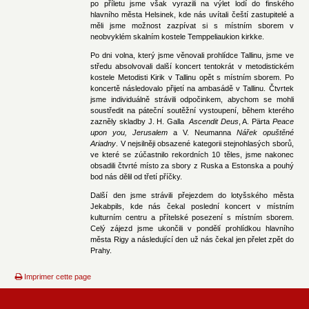
po příletu jsme však vyrazili na výlet lodí do finského
hlavního města Helsinek, kde nás uvítali čeští zastupitelé a
měli jsme možnost zazpívat si s místním sborem v
neobvyklém skalním kostele Temppeliaukion kirkke.
Po dni volna, který jsme věnovali prohlídce Tallinu, jsme ve
středu absolvovali další koncert tentokrát v metodistickém
kostele Metodisti Kirik v Tallinu opět s místním sborem. Po
koncertě následovalo přijetí na ambasádě v Tallinu. Čtvrtek
jsme individuálně strávili odpočinkem, abychom se mohli
soustředit na páteční soutěžní vystoupení, během kterého
zazněly skladby J. H. Galla
Ascendit Deus
, A. Pärta
Peace
upon you, Jerusalem
a V. Neumanna
Nářek opuštěné
Ariadny
. V nejsilněji obsazené kategorii stejnohlasých sborů,
ve které se zúčastnilo rekordních 10 těles, jsme nakonec
obsadili čtvrté místo za sbory z Ruska a Estonska a pouhý
bod nás dělil od třetí příčky.
Další den jsme strávili přejezdem do lotyšského města
Jekabpils, kde nás čekal poslední koncert v místním
kulturním centru a přítelské posezení s místním sborem.
Celý zájezd jsme ukončili v pondělí prohlídkou hlavního
města Rigy a následující den už nás čekal jen přelet zpět do
Prahy.
Imprimer cette page