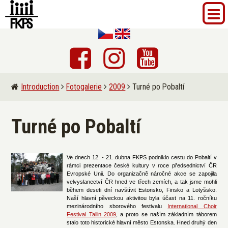
Introduction
Fotogalerie
2009
Turné po Pobaltí
Turné po Pobaltí
Ve dnech 12. - 21. dubna FKPS podniklo cestu do Pobaltí v
rámci prezentace české kultury v roce předsednictví ČR
Evropské Unii. Do organizačně náročné akce se zapojila
velvyslanectví ČR hned ve třech zemích, a tak jsme mohli
během deseti dní navštívit Estonsko, Finsko a Lotyšsko.
Naší hlavní pěveckou aktivitou byla účast na 11. ročníku
mezinárodního sborového festivalu
International Choir
Festival Tallin 2009
, a proto se naším základním táborem
stalo toto historické hlavní město Estonska. Hned druhý den