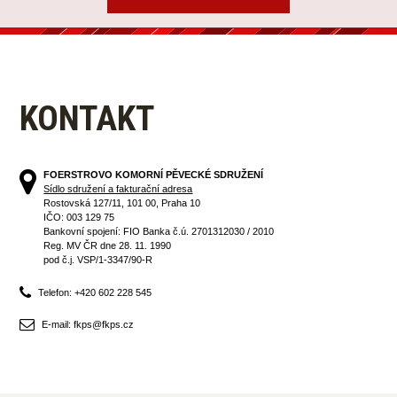
KONTAKT
FOERSTROVO KOMORNÍ PĚVECKÉ SDRUŽENÍ
Sídlo sdružení a fakturační adresa
Rostovská 127/11, 101 00, Praha 10
IČO: 003 129 75
Bankovní spojení: FIO Banka č.ú. 2701312030 / 2010
Reg. MV ČR dne 28. 11. 1990
pod č.j. VSP/1-3347/90-R
Telefon: +420 602 228 545
E-mail: fkps@fkps.cz