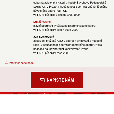
odborná asistentka katedry hudební výchovy Pedagogické
fakulty UK v Praze, v současnosti sbormistryně Smíšeného
pěveckého sboru PedF UK
ve FKPS působila v letech 1995-1999
Lukáš Vasilek
hlavní sbormistr Pražského filharmonického sboru
ve FKPS působil v letech 1998-2009
Jan Svejkovský
absolvent pražské AMU v oborech dirigování a hudební
režie, v současnosti sbormistr komorního sboru Orfej a
pedagog na Mezinárodní konzervatoři Praha
ve FKPS působil v roce 2009
Imprimer cette page
NAPIŠTE NÁM