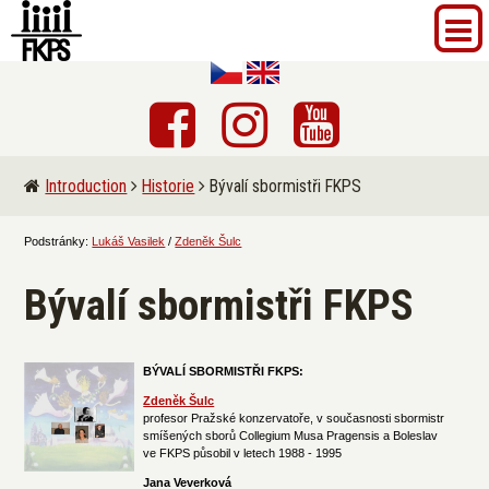
Introduction
Historie
Bývalí sbormistři FKPS
Podstránky:
Lukáš Vasilek
/
Zdeněk Šulc
Bývalí sbormistři FKPS
BÝVALÍ SBORMISTŘI FKPS:
Zdeněk Šulc
profesor Pražské konzervatoře, v současnosti sbormistr
smíšených sborů Collegium Musa Pragensis a Boleslav
ve FKPS působil v letech 1988 - 1995
Jana Veverková