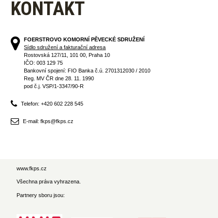
KONTAKT
FOERSTROVO KOMORNÍ PĚVECKÉ SDRUŽENÍ
Sídlo sdružení a fakturační adresa
Rostovská 127/11, 101 00, Praha 10
IČO: 003 129 75
Bankovní spojení: FIO Banka č.ú. 2701312030 / 2010
Reg. MV ČR dne 28. 11. 1990
pod č.j. VSP/1-3347/90-R
Telefon: +420 602 228 545
E-mail: fkps@fkps.cz
www.fkps.cz
Všechna práva vyhrazena.
Partnery sboru jsou: