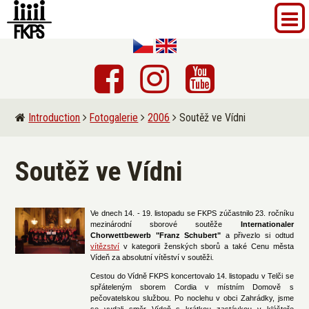
Introduction
Fotogalerie
2006
Soutěž ve Vídni
Soutěž ve Vídni
Ve dnech 14. - 19. listopadu se FKPS zúčastnilo 23. ročníku
mezinárodní sborové soutěže
Internationaler
Chorwettbewerb "Franz Schubert"
a přivezlo si odtud
vítězství
v kategorii ženských sborů a také Cenu města
Vídeň za absolutní vítěství v soutěži.
Cestou do Vídně FKPS koncertovalo 14. listopadu v Telči se
spřáteleným sborem Cordia v místním Domově s
pečovatelskou službou. Po noclehu v obci Zahrádky, jsme
se vydali směr Vídeň s krátkou zastávkou v klášteře