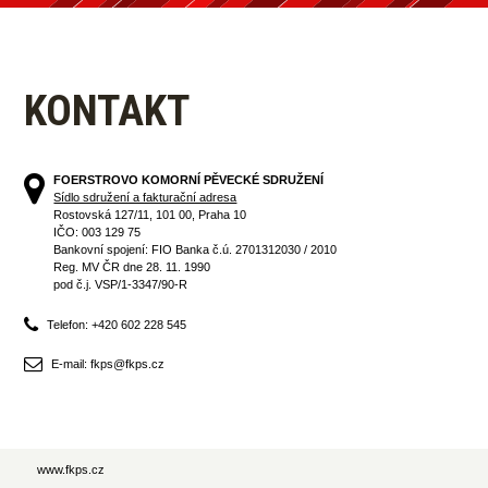
KONTAKT
FOERSTROVO KOMORNÍ PĚVECKÉ SDRUŽENÍ
Sídlo sdružení a fakturační adresa
Rostovská 127/11, 101 00, Praha 10
IČO: 003 129 75
Bankovní spojení: FIO Banka č.ú. 2701312030 / 2010
Reg. MV ČR dne 28. 11. 1990
pod č.j. VSP/1-3347/90-R
Telefon: +420 602 228 545
E-mail: fkps@fkps.cz
www.fkps.cz