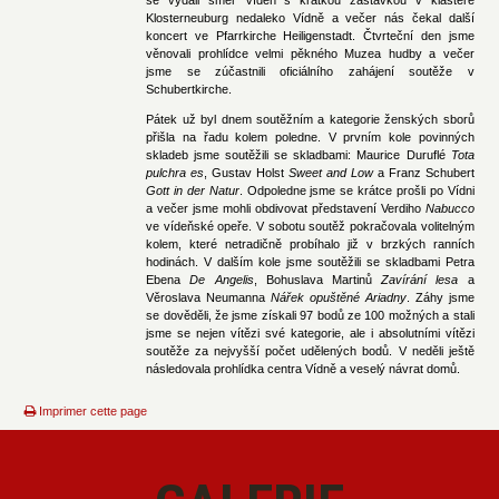
Klosterneuburg nedaleko Vídně a večer nás čekal další
koncert ve Pfarrkirche Heiligenstadt. Čtvrteční den jsme
věnovali prohlídce velmi pěkného Muzea hudby a večer
jsme se zúčastnili oficiálního zahájení soutěže v
Schubertkirche.
Pátek už byl dnem soutěžním a kategorie ženských sborů
přišla na řadu kolem poledne. V prvním kole povinných
skladeb jsme soutěžili se skladbami: Maurice Duruflé
Tota
pulchra es
, Gustav Holst
Sweet and Low
a Franz Schubert
Gott in der Natur
. Odpoledne jsme se krátce prošli po Vídni
a večer jsme mohli obdivovat představení Verdiho
Nabucco
ve vídeňské opeře. V sobotu soutěž pokračovala volitelným
kolem, které netradičně probíhalo již v brzkých ranních
hodinách. V dalším kole jsme soutěžili se skladbami Petra
Ebena
De Angelis
, Bohuslava Martinů
Zavírání lesa
a
Věroslava Neumanna
Nářek opuštěné Ariadny
. Záhy jsme
se dověděli, že jsme získali 97 bodů ze 100 možných a stali
jsme se nejen vítězi své kategorie, ale i absolutními vítězi
soutěže za nejvyšší počet udělených bodů. V neděli ještě
následovala prohlídka centra Vídně a veselý návrat domů.
Imprimer cette page