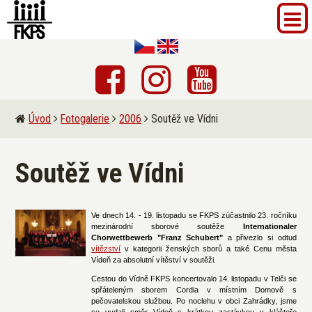
Úvod
Fotogalerie
2006
Soutěž ve Vídni
Soutěž ve Vídni
Ve dnech 14. - 19. listopadu se FKPS zúčastnilo 23. ročníku
mezinárodní sborové soutěže
Internationaler
Chorwettbewerb "Franz Schubert"
a přivezlo si odtud
vítězství
v kategorii ženských sborů a také Cenu města
Vídeň za absolutní vítěství v soutěži.
Cestou do Vídně FKPS koncertovalo 14. listopadu v Telči se
spřáteleným sborem Cordia v místním Domově s
pečovatelskou službou. Po noclehu v obci Zahrádky, jsme
se vydali směr Vídeň s krátkou zastávkou v klášteře