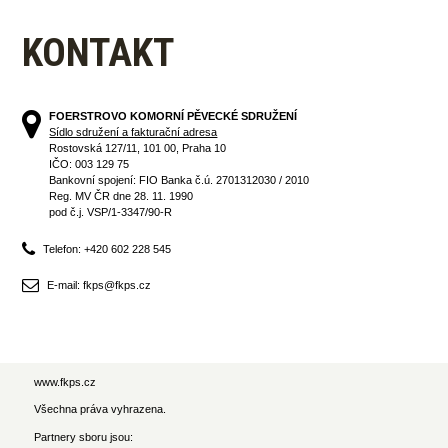
KONTAKT
FOERSTROVO KOMORNÍ PĚVECKÉ SDRUŽENÍ
Sídlo sdružení a fakturační adresa
Rostovská 127/11, 101 00, Praha 10
IČO: 003 129 75
Bankovní spojení: FIO Banka č.ú. 2701312030 / 2010
Reg. MV ČR dne 28. 11. 1990
pod č.j. VSP/1-3347/90-R
Telefon: +420 602 228 545
E-mail: fkps@fkps.cz
www.fkps.cz
Všechna práva vyhrazena.
Partnery sboru jsou: