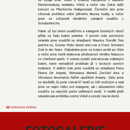
Klosterneuburg nedaleko Vídně a večer nás čekal další
koncert ve Pfarrkirche Heiligenstadt. Čtvrteční den jsme
věnovali prohlídce velmi pěkného Muzea hudby a večer
jsme se zúčastnili oficiálního zahájení soutěže v
Schubertkirche.
Pátek už byl dnem soutěžním a kategorie ženských sborů
přišla na řadu kolem poledne. V prvním kole povinných
skladeb jsme soutěžili se skladbami: Maurice Duruflé
Tota
pulchra es
, Gustav Holst
Sweet and Low
a Franz Schubert
Gott in der Natur
. Odpoledne jsme se krátce prošli po Vídni
a večer jsme mohli obdivovat představení Verdiho
Nabucco
ve vídeňské opeře. V sobotu soutěž pokračovala volitelným
kolem, které netradičně probíhalo již v brzkých ranních
hodinách. V dalším kole jsme soutěžili se skladbami Petra
Ebena
De Angelis
, Bohuslava Martinů
Zavírání lesa
a
Věroslava Neumanna
Nářek opuštěné Ariadny
. Záhy jsme
se dověděli, že jsme získali 97 bodů ze 100 možných a stali
jsme se nejen vítězi své kategorie, ale i absolutními vítězi
soutěže za nejvyšší počet udělených bodů. V neděli ještě
následovala prohlídka centra Vídně a veselý návrat domů.
Vytisknout stránku