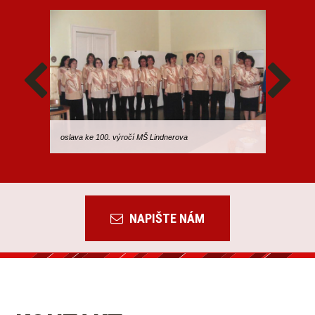
oslava ke 100. výročí MŠ Lindnerova
Koncert k
NAPIŠTE NÁM