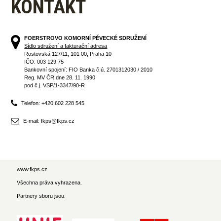
KONTAKT
FOERSTROVO KOMORNÍ PĚVECKÉ SDRUŽENÍ
Sídlo sdružení a fakturační adresa
Rostovská 127/11, 101 00, Praha 10
IČO: 003 129 75
Bankovní spojení: FIO Banka č.ú. 2701312030 / 2010
Reg. MV ČR dne 28. 11. 1990
pod č.j. VSP/1-3347/90-R
Telefon: +420 602 228 545
E-mail: fkps@fkps.cz
www.fkps.cz
Všechna práva vyhrazena.
Partnery sboru jsou: