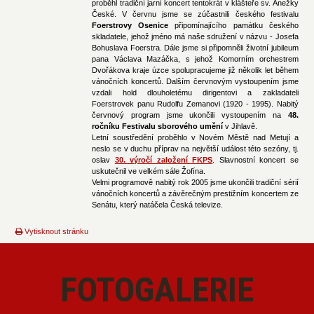
proběhl tradiční jarní koncert tentokrát v klášteře sv. Anežky
České. V červnu jsme se zúčastnili českého festivalu
Foerstrovy Osenice
připomínajícího památku českého
skladatele, jehož jméno má naše sdružení v názvu - Josefa
Bohuslava Foerstra. Dále jsme si připomněli životní jubileum
pana Václava Mazáčka, s jehož Komorním orchestrem
Dvořákova kraje úzce spolupracujeme již několik let během
vánočních koncertů. Dalším červnovým vystoupením jsme
vzdali hold dlouholetému dirigentovi a zakladateli
Foerstrovek panu Rudolfu Zemanovi (1920 - 1995). Nabitý
červnový program jsme ukončili vystoupením na
48.
ročníku Festivalu sborového umění
v Jihlavě.
Letní soustředění proběhlo v Novém Městě nad Metují a
neslo se v duchu příprav na největší událost této sezóny, tj.
oslav
30. výročí založení FKPS
. Slavnostní koncert se
uskutečnil ve velkém sále Žofína.
Velmi programově nabitý rok 2005 jsme ukončili tradiční sérií
vánočních koncertů a závěrečným prestižním koncertem ze
Senátu, který natáčela Česká televize.
Vytisknout stránku
FOTOGALERIE