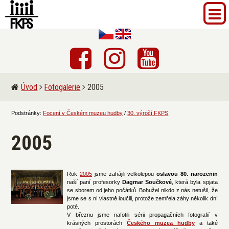
Úvod
Fotogalerie
2005
Podstránky:
Focení v Českém muzeu hudby
/
30. výročí FKPS
2005
Rok
2005
jsme zahájili velkolepou
oslavou 80. narozenin
naší paní profesorky
Dagmar Součkové
, která byla spjata
se sborem od jeho počátků. Bohužel nikdo z nás netušil, že
jsme se s ní vlastně loučili, protože zemřela záhy několik dní
poté.
V březnu jsme nafotili sérii propagačních fotografií v
krásných prostorách
Českého muzea hudby
a také