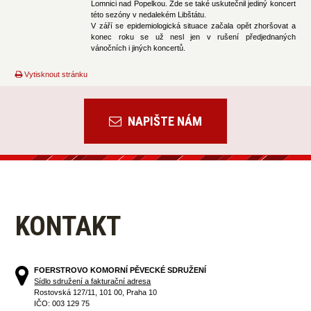
Lomnici nad Popelkou. Zde se také uskutečnil jediný koncert
této sezóny v nedalekém Libštátu.
V září se epidemiologická situace začala opět zhoršovat a
konec roku se už nesl jen v rušení předjednaných
vánočních i jiných koncertů.
Vytisknout stránku
NAPIŠTE NÁM
KONTAKT
FOERSTROVO KOMORNÍ PĚVECKÉ SDRUŽENÍ
Sídlo sdružení a fakturační adresa
Rostovská 127/11, 101 00, Praha 10
IČO: 003 129 75