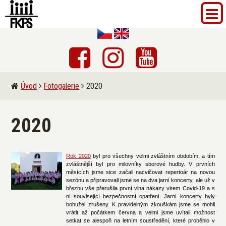
Úvod
Fotogalerie
2020
2020
Rok 2020
byl pro všechny velmi zvláštním obdobím, a tím
zvláštnější byl pro milovníky sborové hudby. V prvních
měsících jsme sice začali nacvičovat repertoár na novou
sezónu a připravovali jsme se na dva jarní koncerty, ale už v
březnu vše přerušila první vlna nákazy virem Covid-19 a s
ní související bezpečnostní opatření. Jarní koncerty byly
bohužel zrušeny. K pravidelným zkouškám jsme se mohli
vrátit až počátkem června a velmi jsme uvítali možnost
setkat se alespoň na letním soustředění, které proběhlo v