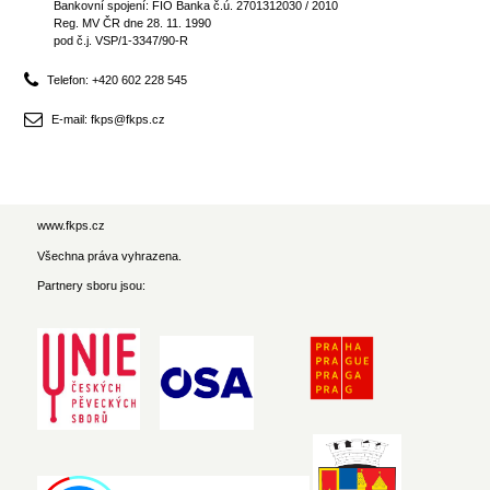
Bankovní spojení: FIO Banka č.ú. 2701312030 / 2010
Reg. MV ČR dne 28. 11. 1990
pod č.j. VSP/1-3347/90-R
Telefon: +420 602 228 545
E-mail: fkps@fkps.cz
www.fkps.cz
Všechna práva vyhrazena.
Partnery sboru jsou: