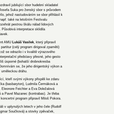
dravil jubilující sbor hudební skladatel
 Josefa Suka pro ženský sbor s průvodem
ílo, jehož nastudováním se sbor přihlásil k
např. také na letošním Festivalu
rozehrát pestrou škálu nálad lidových
Působivá interpretace sklidila
davek.
dent AMU
Lukáš Vasilek
, který připravil
rtitur (celý program dirigoval zpaměti)
ž se odrazilo i v kvalitě výrazového
terpretační představy přesné, jeho gesto
liš úsporné (bohatší drobnokresba
 Domnívám se, že jeho dirigentský výkon a
í uměleckou dráhu.
cí, kteří svými výkony přispěli ke zdaru
čka (basbaryton), Ludmila Čermáková a
), Eleonore Feichter a Eva Doležalová
nů a Pavel Mazanec (kontrabas). Je třeba
 koncertní program připravil Miloš Pokora.
áli v uplynulých letech v jeho čele (Rudolf
agmar Součková) a stovky zpěvaček,