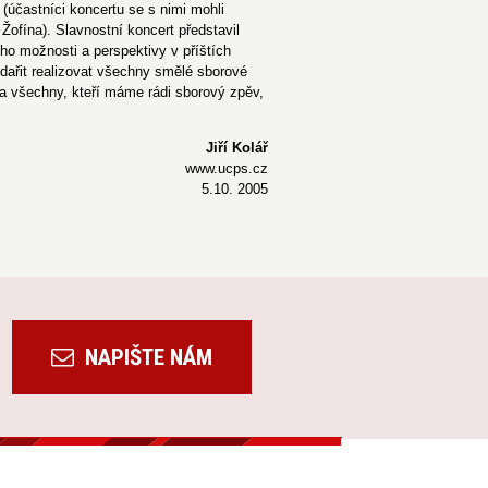
 (účastníci koncertu se s nimi mohli
ofína). Slavnostní koncert představil
o možnosti a perspektivy v příštích
dařit realizovat všechny smělé sborové
 za všechny, kteří máme rádi sborový zpěv,
Jiří Kolář
www.ucps.cz
5.10. 2005
NAPIŠTE NÁM