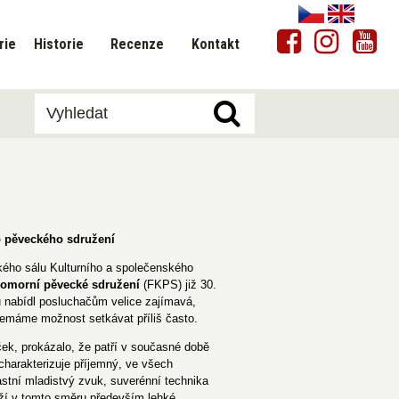
rie
Historie
Recenze
Kontakt
o pěveckého sdružení
lkého sálu Kulturního a společenského
komorní pěvecké sdružení
(FKPS) již 30.
u nabídl posluchačům velice zajímavá,
 nemáme možnost setkávat příliš často.
ek, prokázalo, že patří v současné době
harakterizuje příjemný, ve všech
stní mladistvý zvuk, suverénní technika
ží v tomto směru především lehké,