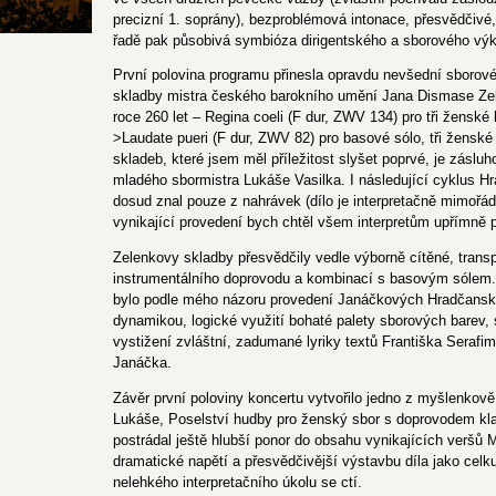
precizní 1. soprány), bezproblémová intonace, přesvědčivé,
řadě pak působivá symbióza dirigentského a sborového vý
První polovina programu přinesla opravdu nevšední sborové
skladby mistra českého barokního umění Jana Dismase Zele
roce 260 let – Regina coeli (F dur, ZWV 134) pro tři ženské
>Laudate pueri (F dur, ZWV 82) pro basové sólo, tři žensk
skladeb, které jsem měl příležitost slyšet poprvé, je zásl
mladého sbormistra Lukáše Vasilka. I následující cyklus 
dosud znal pouze z nahrávek (dílo je interpretačně mimořád
vynikající provedení bych chtěl všem interpretům upřímně 
Zelenkovy skladby přesvědčily vedle výborně cítěné, transpa
instrumentálního doprovodu a kombinací s basovým sólem.
bylo podle mého názoru provedení Janáčkových Hradčanský
dynamikou, logické využití bohaté palety sborových barev, 
vystižení zvláštní, zadumané lyriky textů Františka Serafi
Janáčka.
Závěr první poloviny koncertu vytvořilo jedno z myšlenkově
Lukáše, Poselství hudby pro ženský sbor s doprovodem kla
postrádal ještě hlubší ponor do obsahu vynikajících veršů
dramatické napětí a přesvědčivější výstavbu díla jako celk
nelehkého interpretačního úkolu se ctí.