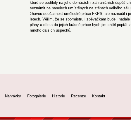
které se podílely na jeho domácích i zahraničních úspěších
seznámit na panelech umístěných na stěnách velkého sálu Ž
žhavou současnost umělecké práce FKPS, ale naznačil i jeh
letech. Věřím, že se sbormistru i zpěvačkám bude i nadále 
plány a cíle a do jejich krásné práce bych jim chtěl popřát
mnoho dalších úspěchů.
Nahrávky
Fotogalerie
Historie
Recenze
Kontakt