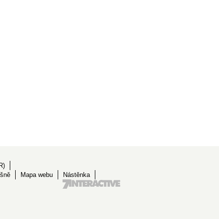
R)
ěšně
Mapa webu
Nástěnka