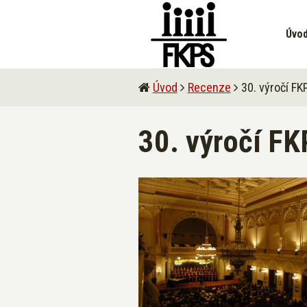
Úvo
Úvod
Recenze
30. výročí FKP
30. výročí FK