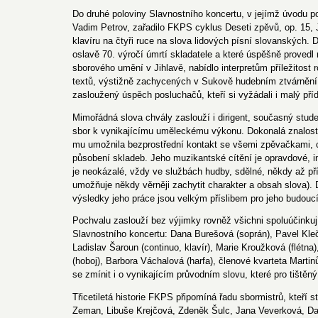
Do druhé poloviny Slavnostního koncertu, v jejímž úvodu poz
Vadim Petrov, zařadilo FKPS cyklus Deseti zpěvů, op. 15,
klavíru na čtyři ruce na slova lidových písní slovanských. D
oslavě 70. výročí úmrtí skladatele a které úspěšně provedl 
sborového umění v Jihlavě, nabídlo interpretům příležitost 
textů, výstižně zachycených v Sukově hudebním ztvárnění. 
zasloužený úspěch posluchačů, kteří si vyžádali i malý pří
Mimořádná slova chvály zaslouží i dirigent, současný stu
sbor k vynikajícímu uměleckému výkonu. Dokonalá znalost pa
mu umožnila bezprostřední kontakt se všemi zpěvačkami, co
působení skladeb. Jeho muzikantské cítění je opravdové, in
je neokázalé, vždy ve službách hudby, sdělné, někdy až pří
umožňuje někdy věrněji zachytit charakter a obsah slova).
výsledky jeho práce jsou velkým příslibem pro jeho budouc
Pochvalu zaslouží bez výjimky rovněž všichni spoluúčinkují
Slavnostního koncertu: Dana Burešová (soprán), Pavel Kle
Ladislav Šaroun (continuo, klavír), Marie Kroužková (flétna
(hoboj), Barbora Váchalová (harfa), členové kvarteta Marti
se zmínit i o vynikajícím průvodním slovu, které pro tištěný
Třicetiletá historie FKPS připomíná řadu sbormistrů, kteří st
Zeman, Libuše Krejčová, Zdeněk Šulc, Jana Veverková, D