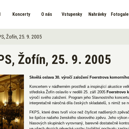
d
Koncerty
O nás
Vstupenky
Nahrávky
Fotogale
S, Žofín, 25. 9. 2005
PS, Žofín, 25. 9. 2005
Skvělá oslava 30. výročí založení Foerstrova komorníh
Koncertem v nádherném prostředí a inspirující akustice ve
střediska Žofín oslavilo v neděli 25. září 2005
Foerstrovo 
výročí svého založení. Program jeho Slavnostního koncert
interpretačně náročná díla českých skladatelů, s nimiž se
FKPS, které dnes tvoří více než čtyřicet nadšených zpěvač
ke špičce našeho ženského sborového zpěvu. Jeho výkon c
hlasových skupinách vyrovnaný, barevně dostatečně kontra
ve všech druzích pěvecké vazby (zvláštní pochvalu zaslou