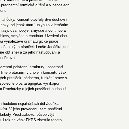
 pregnantní rytmické cítění a v neposlední
konu.
 lahůdky. Koncert otevřely dvě duchovní
nky, od jehož úmrtí uplynulo v letošním
 hlasy, dva hoboje, smyčce a continuo a
é hlasy, smyčce a continuo. Uvedení obou
uhou vynalézavé dramaturgické práce
Hradčanských písniček Leoše Janáčka jsem
ně obtížné) a za jeho nastudování a
poděkovat.
rentní polyfonní struktury i bohatostí
 Interpretačním vrcholem koncertu však
ch písniček: nádherná, funkční práce s
společně prožitá agogika, vynikající
ma Procházky a jejich povýšení hudbou L.
 i hudebně nejsilnějších děl Zdeňka
víru. V jeho provedení jsem poněkud
 Markéty Procházkové, působivější
u. I tak se však FKPS zhostilo tohoto