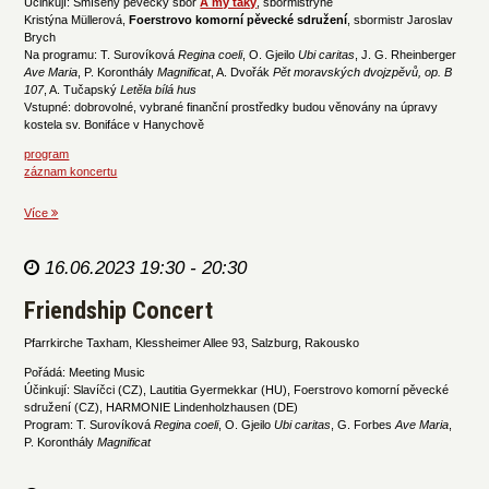
Účinkují: Smíšený pěvecký sbor
A my taky
, sbormistryně
Kristýna Müllerová,
Foerstrovo komorní pěvecké sdružení
, sbormistr Jaroslav
Brych
Na programu: T. Surovíková
Regina coeli
, O. Gjeilo
Ubi caritas
, J. G. Rheinberger
Ave Maria
, P. Koronthály
Magnificat
, A. Dvořák
Pět moravských dvojzpěvů, op. B
107
, A. Tučapský
Letěla bílá hus
Vstupné: dobrovolné, vybrané finanční prostředky budou věnovány na úpravy
kostela sv. Bonifáce v Hanychově
program
záznam koncertu
Více
16.06.2023 19:30 - 20:30
Friendship Concert
Pfarrkirche Taxham, Klessheimer Allee 93, Salzburg, Rakousko
Pořádá: Meeting Music
Účinkují: Slavíčci (CZ), Lautitia Gyermekkar (HU), Foerstrovo komorní pěvecké
sdružení (CZ), HARMONIE Lindenholzhausen (DE)
Program: T. Surovíková
Regina coeli
, O. Gjeilo
Ubi caritas
, G. Forbes
Ave Maria
,
P. Koronthály
Magnificat