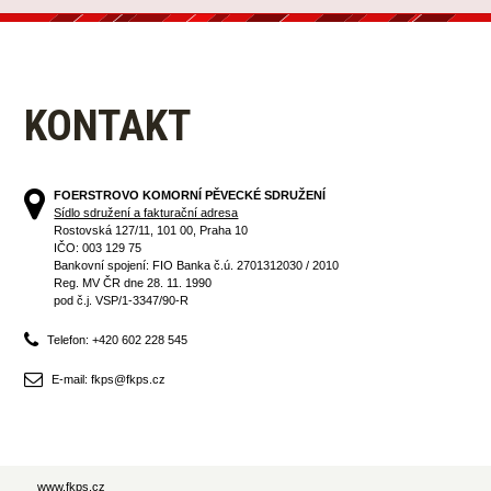
KONTAKT
FOERSTROVO KOMORNÍ PĚVECKÉ SDRUŽENÍ
Sídlo sdružení a fakturační adresa
Rostovská 127/11, 101 00, Praha 10
IČO: 003 129 75
Bankovní spojení: FIO Banka č.ú. 2701312030 / 2010
Reg. MV ČR dne 28. 11. 1990
pod č.j. VSP/1-3347/90-R
Telefon: +420 602 228 545
E-mail: fkps@fkps.cz
www.fkps.cz