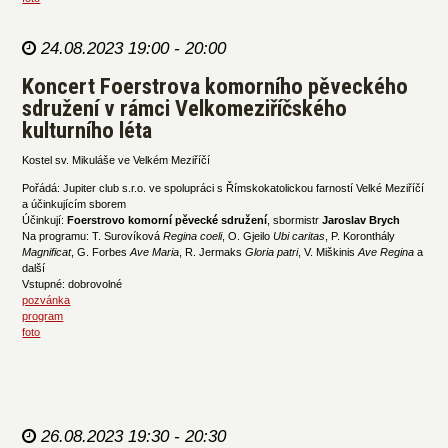
24.08.2023 19:00 - 20:00
Koncert Foerstrova komorního pěveckého
sdružení v rámci Velkomeziříčského
kulturního léta
Kostel sv. Mikuláše ve Velkém Meziříčí
Pořádá: Jupiter club s.r.o. ve spolupráci s Římskokatolickou farností Velké Meziříčí
a účinkujícím sborem
Účinkují:
Foerstrovo komorní pěvecké sdružení
, sbormistr
Jaroslav Brych
Na programu: T. Surovíková
Regina coeli
, O. Gjeilo
Ubi caritas
, P. Koronthály
Magnificat
, G. Forbes
Ave Maria
, R. Jermaks
Gloria patri
, V. Miškinis
Ave Regina
a
další
Vstupné: dobrovolné
pozvánka
program
foto
26.08.2023 19:30 - 20:30