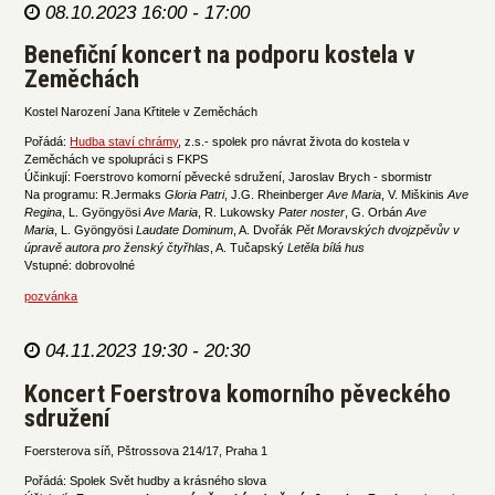
08.10.2023 16:00 - 17:00
Benefiční koncert na podporu kostela v
Zeměchách
Kostel Narození Jana Křtitele v Zeměchách
Pořádá:
Hudba staví chrámy
, z.s.- spolek pro návrat života do kostela v
Zeměchách ve spolupráci s FKPS
Účinkují: Foerstrovo komorní pěvecké sdružení, Jaroslav Brych - sbormistr
Na programu: R.Jermaks
Gloria Patri
, J.G. Rheinberger
Ave Maria
, V. Miškinis
Ave
Regina
, L. Gyöngyösi
Ave Maria
, R. Lukowsky
Pater noster
, G. Orbán
Ave
Maria
, L. Gyöngyösi
Laudate Dominum
, A. Dvořák
Pět Moravských dvojzpěvův v
úpravě autora pro ženský čtyřhlas
, A. Tučapský
Letěla bílá hus
Vstupné: dobrovolné
pozvánka
04.11.2023 19:30 - 20:30
Koncert Foerstrova komorního pěveckého
sdružení
Foersterova síň, Pštrossova 214/17, Praha 1
Pořádá: Spolek Svět hudby a krásného slova