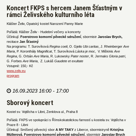
Koncert FKPS s hercem Janem Šťastným v
rámci Želivského kulturního léta
Klášter Želiv, Opatský kostel Narození Panny Marie
Pořádá: Klášter Želiv - Hudební večery a koncerty
Účinkují:
Foerstrovo komorní pěvecké sdružení
, sbormistr
Jaroslav Brych,
recitace
Jan Šťastný
Na programu: T. Surovíková
Regina coeli
, O. Gjeilo
Ubi caritas
, J. Rheinberger
Ave
Maria
, P. Koronthály
Magnificat
, T. Surovíková
Láska je moc
, V. Miškinis
Ave
Regina
, G. Orbán
Ave Maria
, R. Lukowsky
Pater noster
, R. Jermaks
Gloria patri
,
G. Forbes
Ave Maria
, Z. Lukáš
Gaudete et exultate
Vstupné: 150,- Kč
www.zeliv.eu
program
16.09.2023 16:00 - 17:00
Sborový koncert
Kostel sv. Vojtěcha v Libni, Zenklova ul., Praha 8
Pořádá: FKPS ve spolupráci s Římskokatolickou farností u kostela sv. Vojtěcha v
Praze 8 - Libni
Účinkují: Smíšený pěvecký sbor
A MY TAKY
z Liberce, sbormistryně
Kristýna
Müllerová
,
Foerstrovo komorní pěvecké sdružení
, sbormistr
Jaroslav Brych