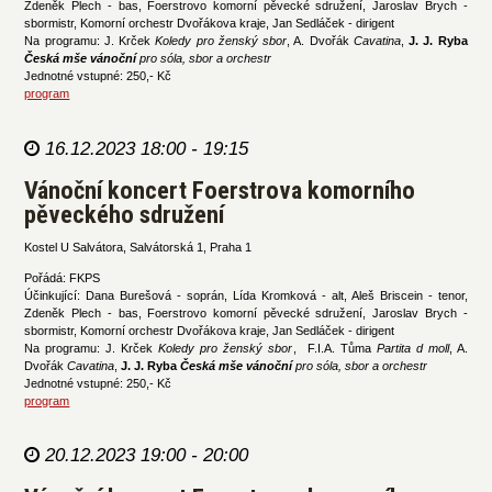
Zdeněk Plech - bas, Foerstrovo komorní pěvecké sdružení, Jaroslav Brych -
sbormistr, Komorní orchestr Dvořákova kraje, Jan Sedláček - dirigent
Na programu: J. Krček
Koledy pro ženský sbor
, A. Dvořák
Cavatina
,
J. J. Ryba
Česká mše vánoční
pro sóla, sbor a orchestr
Jednotné vstupné: 250,- Kč
program
16.12.2023 18:00 - 19:15
Vánoční koncert Foerstrova komorního
pěveckého sdružení
Kostel U Salvátora, Salvátorská 1, Praha 1
Pořádá: FKPS
Účinkující: Dana Burešová - soprán, Lída Kromková - alt, Aleš Briscein - tenor,
Zdeněk Plech - bas, Foerstrovo komorní pěvecké sdružení, Jaroslav Brych -
sbormistr, Komorní orchestr Dvořákova kraje, Jan Sedláček - dirigent
Na programu: J. Krček
Koledy pro ženský sbor
, F.I.A. Tůma
Partita d moll
, A.
Dvořák
Cavatina
,
J. J. Ryba
Česká mše vánoční
pro sóla, sbor a orchestr
Jednotné vstupné: 250,- Kč
program
20.12.2023 19:00 - 20:00