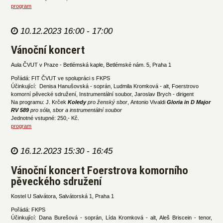
program
10.12.2023 16:00 - 17:00
Vánoční koncert
Aula ČVUT v Praze - Betlémská kaple, Betlémské nám. 5, Praha 1
Pořádá: FIT ČVUT ve spolupráci s FKPS
Účinkující: Denisa Hanušovská - soprán, Ludmila Kromková - alt, Foerstrovo
komorní pěvecké sdružení, Instrumentální soubor, Jaroslav Brych - dirigent
Na programu: J. Krček
Koledy
pro ženský sbor
, Antonio Vivaldi
Gloria in D Major
RV 589
p
ro sóla, sbor a instrumentální soubor
Jednotné vstupné: 250,- Kč.
program
16.12.2023 15:30 - 16:45
Vánoční koncert Foerstrova komorního
pěveckého sdružení
Kostel U Salvátora, Salvátorská 1, Praha 1
Pořádá: FKPS
Účinkující: Dana Burešová - soprán, Lída Kromková - alt, Aleš Briscein - tenor,