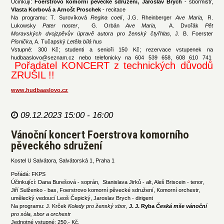
Účinkují:
Foerstrovo komorní pěvecké sdružení, Jaroslav Brych
- sbormistr,
Vlasta Korbová a Arnošt Proschek
- recitace
Na programu: T. Surovíková
Regina coeli
, J.G. Rheinberger
Ave Maria
, R.
Lukowsky
Pater noster
, G. Orbán
Ave Maria
, A. Dvořák
Pět
Moravských dvojzpěvův úpravě autora pro ženský čtyřhlas
, J. B. Foerster
Písnička
, A. Tučapský
Letěla bílá hus
Vstupné: 300 Kč; studenti a senioři 150 Kč; rezervace vstupenek na
hudbaaslovo@seznam.cz nebo telefonicky na 604 539 658, 608 610 741
Pořadatel KONCERT z technických důvodů
ZRUŠIL !!
www.hudbaaslovo.cz
09.12.2023 15:00 - 16:00
Vánoční koncert Foerstrova komorního
pěveckého sdružení
Kostel U Salvátora, Salvátorská 1, Praha 1
Pořádá: FKPS
Účinkující: Dana Burešová - soprán, Stanislava Jirků - alt, Aleš Briscein - tenor,
Jiří Sulženko - bas, Foerstrovo komorní pěvecké sdružení, Komorní orchestr,
umělecký vedoucí Leoš Čepický, Jaroslav Brych - dirigent
Na programu: J. Krček
Koledy pro ženský sbor
,
J. J. Ryba
Česká mše vánoční
pro sóla, sbor a orchestr
Jednotné vstupné: 250,- Kč.