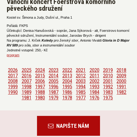
Vánoční koncert Foerstrova komorního
pěveckého sdružení
Kostel sv. Šimona a Judy, Dušní ul., Praha 1
Pořádá: FKPS
Účinkující: Denisa Hanušovská - soprán, Jana Sýkorová - alt, Foerstrovo komorní
pěvecké sdružení, Instrumentální soubor, Jaroslav Brych - dirigent
Na programu: J. Krček
Koledy
pro ženský sbor
, Antonio Vivaldi
Gloria in D Major
RV 589
p
ro sóla, sbor a instrumentální soubor
Jednotné vstupné: 250,- Kč
program
2026
2025
2024
2023
2022
2021
2020
2019
2018
2017
2016
2015
2014
2013
2012
2011
2010
2009
2008
2007
2006
2005
2004
2003
2002
2001
2000
1999
1998
1997
1996
1995
1994
1993
1992
1991
1990
1989
1988
1987
1986
1985
1984
1983
1982
1981
1980
1979
1978
1977
1976
1975
NAPIŠTE NÁM