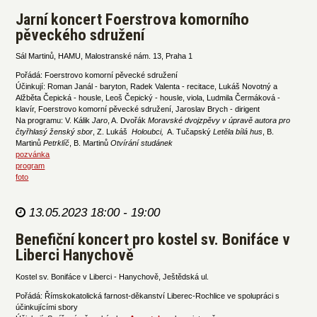
Jarní koncert Foerstrova komorního
pěveckého sdružení
Sál Martinů, HAMU, Malostranské nám. 13, Praha 1
Pořádá: Foerstrovo komorní pěvecké sdružení
Účinkují: Roman Janál - baryton, Radek Valenta - recitace, Lukáš Novotný a
Alžběta Čepická - housle, Leoš Čepický - housle, viola, Ludmila Čermáková -
klavír, Foerstrovo komorní pěvecké sdružení, Jaroslav Brych - dirigent
Na programu: V. Kálik
Jaro
, A. Dvořák
Moravské dvojzpěvy v úpravě autora pro
čtyřhlasý ženský sbor
, Z. Lukáš
Holoubci,
A. Tučapský
Letěla bílá hus
, B.
Martinů
Petrklíč
, B. Martinů
Otvírání studánek
pozvánka
program
foto
13.05.2023 18:00 - 19:00
Benefiční koncert pro kostel sv. Bonifáce v
Liberci Hanychově
Kostel sv. Bonifáce v Liberci - Hanychově, Ještědská ul.
Pořádá: Římskokatolická farnost-děkanství Liberec-Rochlice ve spolupráci s
účinkujícími sbory