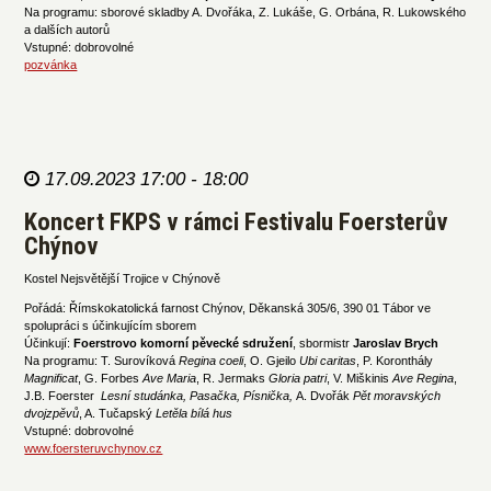
Na programu: sborové skladby A. Dvořáka, Z. Lukáše, G. Orbána, R. Lukowského
a dalších autorů
Vstupné: dobrovolné
pozvánka
17.09.2023 17:00 - 18:00
Koncert FKPS v rámci Festivalu Foersterův
Chýnov
Kostel Nejsvětější Trojice v Chýnově
Pořádá: Římskokatolická farnost Chýnov, Děkanská 305/6, 390 01 Tábor ve
spolupráci s účinkujícím sborem
Účinkují:
Foerstrovo komorní pěvecké sdružení
, sbormistr
Jaroslav Brych
Na programu: T. Surovíková
Regina coeli
, O. Gjeilo
Ubi caritas
, P. Koronthály
Magnificat
, G. Forbes
Ave Maria
, R. Jermaks
Gloria patri
, V. Miškinis
Ave Regina
,
J.B. Foerster
Lesní studánka, Pasačka, Písnička,
A. Dvořák
Pět moravských
dvojzpěvů
, A. Tučapský
Letěla bílá hus
Vstupné: dobrovolné
www.foersteruvchynov.cz