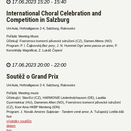
17.06.2023 15:20 - 15:40
International Choral Celebration and
Competition in Salzburg
Uni Aula, Hofstallgasse 2-4, Salzburg, Rakousko
Pořádá: Meeting Music
Účinkují: Foerstrovo komorní pěvecké sdružení (CZ), Damen Aftens (NO)
Program: P. I. Čajkovskij
Bez pory
, J. N. Hummel
Ogn´anno passa un anno
, P.
Koronthály
Magnificat
, Z. Lukáš
Čepení
17.06.2023 20:00 - 22:00
Soutěž o Grand Prix
Uni Aula, Hofstallgasse 2-4, Salzburg, Rakousko
Pořádá: Meeting music
Účinkující: Slavíčci (CZ), HARMONIE Lindenholzhausen (DE), Lautitia
Gyermekkar (HU), Damenes Aften (NO), Foerstrovo komorní pěvecké sdružení
(CZ), Koor Ama HKBP Menteng (IDN)
Program: J. Novák
Amores Sulpiciae - Tandem venit amor
, A. Tučapský
Letěla bílá
hus
výsledky soutěže
diplom
foto