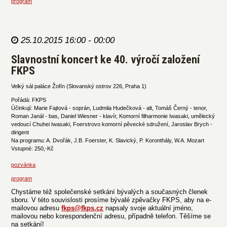
program
25.10.2015 16:00 - 00:00
Slavnostní koncert ke 40. výročí založení
FKPS
Velký sál paláce Žofín (Slovanský ostrov 226, Praha 1)
Pořádá: FKPS
Účinkují: Marie Fajtová - soprán, Ludmila Hudečková - alt, Tomáš Černý - tenor,
Roman Janál - bas, Daniel Wiesner - klavír, Komorní filharmonie Iwasaki, umělecký
vedoucí Chuhei Iwasaki, Foerstrovo komorní pěvecké sdružení, Jaroslav Brych -
dirigent
Na programu: A. Dvořák, J.B. Foerster, K. Slavický, P. Koronthály, W.A. Mozart
Vstupné: 250,-Kč
pozvánka
program
Chystáme též společenské setkání bývalých a současných členek
sboru. V této souvislosti prosíme bývalé zpěvačky FKPS, aby na e-
mailovou adresu
fkps@fkps.cz
napsaly svoje aktuální jméno,
mailovou nebo korespondenční adresu, případně telefon. Těšíme se
na setkání!