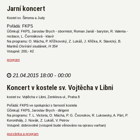
Jarní koncert
Kostel sv. Šimona a Judy
Pořádá: FKPS
Účinkují: FKPS, Jaroslav Brych - sbormistr, Roman Janál - baryton, R. Valenta -
recitace, L. Čermáková - klavír
Na programu: O. Mácha, P. Křížkovský, Z. Lukáš, J. Křička, K. Slavický, B.
Martinů
Otvírání studánek, H 354
Vstupné: 200,- Kč
program
21.04.2015 18:00 - 00:00
Koncert v kostele sv. Vojtěcha v Libni
kostel sv. Vojtěcha v Libni, Zenklova ul., Praha 8
Pořádá: FKPS ve spolupráci s farností kostela
Účinkují: FKPS, Jaroslav Brych - dirigent
Na programu: T. L. Victoria, O. Mácha, P. G. Česnokov, R. Lukowsky, A. Pärt, P.
Koronthály, J. Novák, Z. Lukáš, V. Petrov
Vstupné: dobrovolné (vstupné bude věnováno na opravu varhan)
pozvánka a program