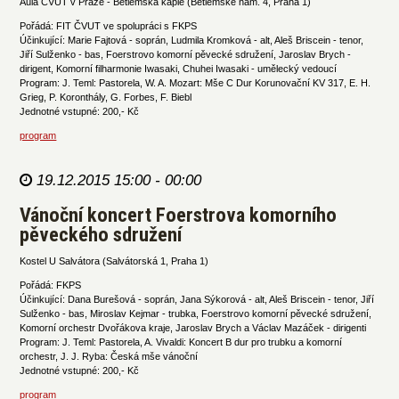
Aula ČVUT v Praze - Betlémská kaple (Betlémské nám. 4, Praha 1)
Pořádá: FIT ČVUT ve spolupráci s FKPS
Účinkující: Marie Fajtová - soprán, Ludmila Kromková - alt, Aleš Briscein - tenor,
Jiří Sulženko - bas, Foerstrovo komorní pěvecké sdružení, Jaroslav Brych -
dirigent, Komorní filharmonie Iwasaki, Chuhei Iwasaki - umělecký vedoucí
Program: J. Teml: Pastorela, W. A. Mozart: Mše C Dur Korunovační KV 317, E. H.
Grieg, P. Koronthály, G. Forbes, F. Biebl
Jednotné vstupné: 200,- Kč
program
19.12.2015 15:00 - 00:00
Vánoční koncert Foerstrova komorního
pěveckého sdružení
Kostel U Salvátora (Salvátorská 1, Praha 1)
Pořádá: FKPS
Účinkující: Dana Burešová - soprán, Jana Sýkorová - alt, Aleš Briscein - tenor, Jiří
Sulženko - bas, Miroslav Kejmar - trubka, Foerstrovo komorní pěvecké sdružení,
Komorní orchestr Dvořákova kraje, Jaroslav Brych a Václav Mazáček - dirigenti
Program: J. Teml: Pastorela, A. Vivaldi: Koncert B dur pro trubku a komorní
orchestr, J. J. Ryba: Česká mše vánoční
Jednotné vstupné: 200,- Kč
program