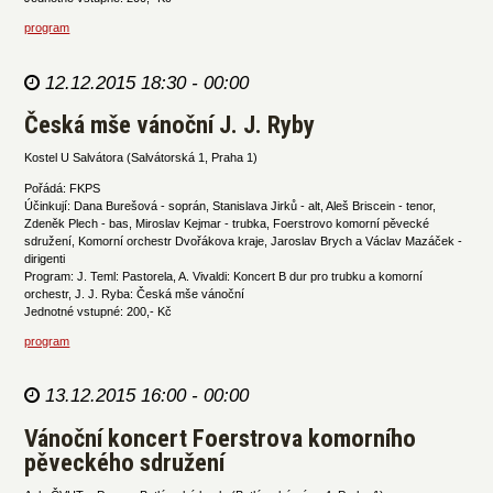
program
12.12.2015 18:30 - 00:00
Česká mše vánoční J. J. Ryby
Kostel U Salvátora (Salvátorská 1, Praha 1)
Pořádá: FKPS
Účinkují: Dana Burešová - soprán, Stanislava Jirků - alt, Aleš Briscein - tenor,
Zdeněk Plech - bas, Miroslav Kejmar - trubka, Foerstrovo komorní pěvecké
sdružení, Komorní orchestr Dvořákova kraje, Jaroslav Brych a Václav Mazáček -
dirigenti
Program: J. Teml: Pastorela, A. Vivaldi: Koncert B dur pro trubku a komorní
orchestr, J. J. Ryba: Česká mše vánoční
Jednotné vstupné: 200,- Kč
program
13.12.2015 16:00 - 00:00
Vánoční koncert Foerstrova komorního
pěveckého sdružení