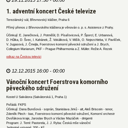
29.11.2015 17:30 - 00:00
1. adventní koncert České televize
Tereziánský sál, Břevnovský klášter, Praha 6
Přímý přenos z Břevnovského kláštera je věnován o. p. s. Asistence z Prahy.
Účinkují: E. Janečková, J. Potměšil, D. Písařovicová, P. Šporcl, E. Urbanová,
D. Hůlka, D. Švec, I. Kahánek, Ž. Vokálková, V. Mišík, O. Nejezchleba, V. Pavlíček,
V. Jugasová, J. Čmejla, Foerstrovo komorní pěvecké sdružení a J. Brych,
Collegium Marianum, PKF – Prague Philharmonia a Z. Müller. Režie A. Rezek
odkaz na Českou televizi
12.12.2015 16:00 - 00:00
Vánoční koncert Foerstrova komorního
pěveckého sdružení
Kostel U Salvátora (Salvátorská 1, Praha 1)
Pořádá: FKPS
Účinkují: Dana Burešová - soprán, Stanislava Jirků - alt, Aleš Briscein - tenor,
Zdeněk Plech - bas, Foerstrovo komorní pěvecké sdružení, Komorní orchestr
Dvořákova kraje, Jaroslav Brych a Václav Mazáček - dirigenti
Program: J. Teml: Pastorela, J. J. Ryba: Česká mše vánoční
Jednotné vstupné: 200,- Kč