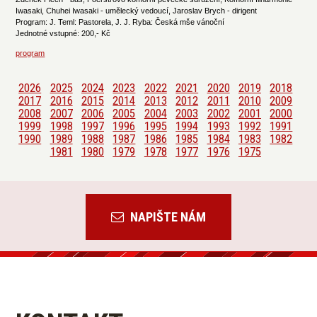
Iwasaki, Chuhei Iwasaki - umělecký vedoucí, Jaroslav Brych - dirigent
Program: J. Teml: Pastorela, J. J. Ryba: Česká mše vánoční
Jednotné vstupné: 200,- Kč
program
2026
2025
2024
2023
2022
2021
2020
2019
2018
2017
2016
2015
2014
2013
2012
2011
2010
2009
2008
2007
2006
2005
2004
2003
2002
2001
2000
1999
1998
1997
1996
1995
1994
1993
1992
1991
1990
1989
1988
1987
1986
1985
1984
1983
1982
1981
1980
1979
1978
1977
1976
1975
NAPIŠTE NÁM