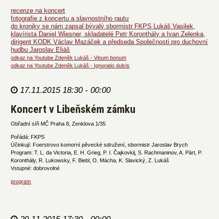
recenze na koncert
fotografie z koncertu a slavnostního rautu
do kroniky se nám zapsal bývalý sbormistr FKPS Lukáš Vasilek,
klavírista Daniel Wiesner, skladatelé Petr Koronthály a Ivan Zelenka,
dirigent KODK Václav Mazáček a předseda Společnosti pro duchovní
hudbu Jaroslav Eliáš
odkaz na Youtube Zdeněk Lukáš - Vinum bonum
odkaz na Youtube Zdeněk Lukáš - Ignoratio dulcis
17.11.2015 18:30 - 00:00
Koncert v Libeňském zámku
Obřadní síň MČ Praha 8, Zenklova 1/35
Pořádá: FKPS
Účinkují: Foerstrovo komorní pěvecké sdružení, sbormistr Jaroslav Brych
Program: T. L. da Victoria, E. H. Grieg, P. I. Čajkovkij, S. Rachmaninov, A. Pärt, P.
Koronthály, R. Lukowsky, F. Biebl, O. Mácha, K. Slavický, Z. Lukáš
Vstupné: dobrovolné
program