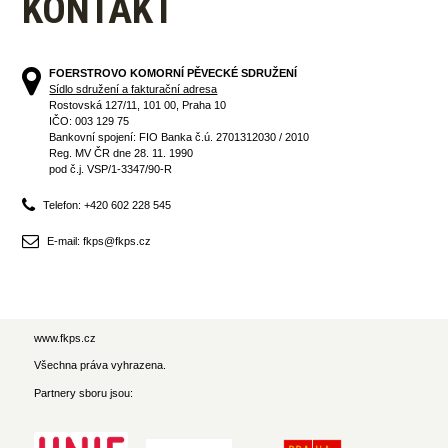
KONTAKT
FOERSTROVO KOMORNÍ PĚVECKÉ SDRUŽENÍ
Sídlo sdružení a fakturační adresa
Rostovská 127/11, 101 00, Praha 10
IČO: 003 129 75
Bankovní spojení: FIO Banka č.ú. 2701312030 / 2010
Reg. MV ČR dne 28. 11. 1990
pod č.j. VSP/1-3347/90-R
Telefon: +420 602 228 545
E-mail: fkps@fkps.cz
www.fkps.cz
Všechna práva vyhrazena.
Partnery sboru jsou: