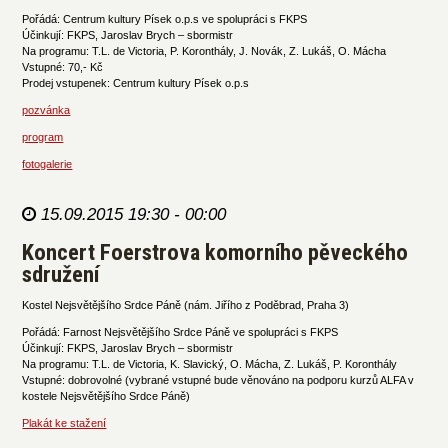
Pořádá: Centrum kultury Písek o.p.s ve spolupráci s FKPS
Účinkují: FKPS, Jaroslav Brych – sbormistr
Na programu: T.L. de Victoria, P. Koronthály, J. Novák, Z. Lukáš, O. Mácha
Vstupné: 70,- Kč
Prodej vstupenek: Centrum kultury Písek o.p.s
pozvánka
program
fotogalerie
15.09.2015 19:30 - 00:00
Koncert Foerstrova komorního pěveckého
sdružení
Kostel Nejsvětějšího Srdce Páně (nám. Jiřího z Poděbrad, Praha 3)
Pořádá: Farnost Nejsvětějšího Srdce Páně ve spolupráci s FKPS
Účinkují: FKPS, Jaroslav Brych – sbormistr
Na programu: T.L. de Victoria, K. Slavický, O. Mácha, Z. Lukáš, P. Koronthály
Vstupné: dobrovolné (vybrané vstupné bude věnováno na podporu kurzů ALFA v
kostele Nejsvětějšího Srdce Páně)
Plakát ke stažení