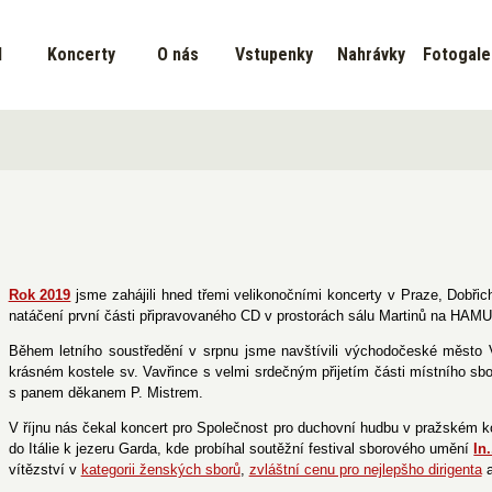
d
Koncerty
O nás
Vstupenky
Nahrávky
Fotogale
Rok 2019
jsme zahájili hned třemi velikonočními koncerty v Praze, Dobřic
natáčení první části připravovaného CD v prostorách sálu Martinů na HAMU
Během letního soustředění v srpnu jsme navštívili východočeské město 
krásném kostele sv. Vavřince s velmi srdečným přijetím části místního s
s panem děkanem P. Mistrem.
V říjnu nás čekal koncert pro Společnost pro duchovní hudbu v pražském ko
do Itálie k jezeru Garda, kde probíhal soutěžní festival sborového umění
In
vítězství v
kategorii ženských sborů
,
zvláštní cenu pro nejlepšho dirigenta
a