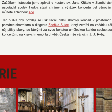
Začátkem listopadu jsme zpívali v kostele sv. Jana Křtitele v Zeměchách
uspořádal spolek Hudba staví chrámy a výtěžek koncertu byl věnován 
můžete shlédnout
zde
.
Jen o dva dny později se uskutečnil další sborový koncert v prostorác
památce sbormistra a dirigenta
Zdeňka Šulce
, který zemřel na začátku zá
něj přišly sbory, se kterými za svou bohatou uměleckou kariéru spolupraco
koncertům, na kterých nemohla chybět Česká mše vánoční J. J. Ryby.
RIE