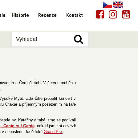
rie
Historie
Recenze
Kontakt
hovicích a Černošicích. V červnu proběhlo
.
Vysoké Mýto. Zde také proběhl koncert v
boru Otakar a příjemným posezením na faře
stele sv. Kateřiny a také jsme se podívali
... Canto sul Garda
, odkud jsme si odvezli
 v neposlední řadě také
Grand Prix
.