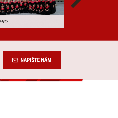
 Mýto
fotil M. Harvan
NAPIŠTE NÁM