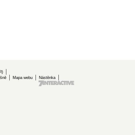
R)
ěšně
Mapa webu
Nástěnka