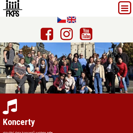
Koncerty
aktuální data koncertů najdete
zde