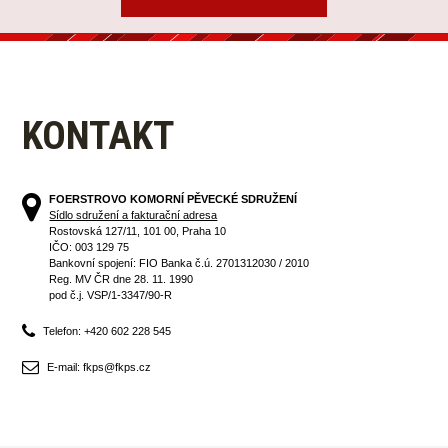
KONTAKT
FOERSTROVO KOMORNÍ PĚVECKÉ SDRUŽENÍ
Sídlo sdružení a fakturační adresa
Rostovská 127/11, 101 00, Praha 10
IČO: 003 129 75
Bankovní spojení: FIO Banka č.ú. 2701312030 / 2010
Reg. MV ČR dne 28. 11. 1990
pod č.j. VSP/1-3347/90-R
Telefon: +420 602 228 545
E-mail: fkps@fkps.cz