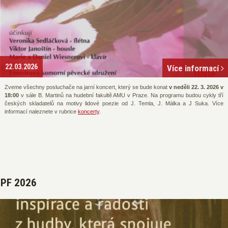
22.03.2026
Více informací
Zveme všechny posluchače na jarní koncert, který se bude konat
v neděli 22. 3. 2026 v
18:00
v sále B. Martinů na hudební fakultě AMU v Praze. Na programu budou cykly tří
českých skladatelů na motivy lidové poezie od J. Temla, J. Málka a J Suka. Více
informací naleznete v rubrice
koncerty
.
PF 2026