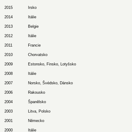
2015
Irsko
2014
Itálie
2013
Belgie
2012
Itálie
2011
Francie
2010
Chorvatsko
2009
Estonsko, Finsko, Lotyšsko
2008
Itálie
2007
Norsko, Švédsko, Dánsko
2006
Rakousko
2004
Španělsko
2003
Litva, Polsko
2001
Německo
2000
Itálie