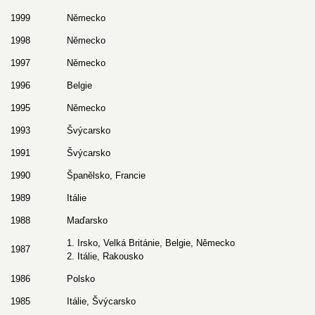
1999
Německo
1998
Německo
1997
Německo
1996
Belgie
1995
Německo
1993
Švýcarsko
1991
Švýcarsko
1990
Španělsko, Francie
1989
Itálie
1988
Maďarsko
1. Irsko, Velká Británie, Belgie, Německo
1987
2. Itálie, Rakousko
1986
Polsko
1985
Itálie, Švýcarsko