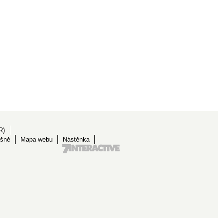
R)
ěšně
Mapa webu
Nástěnka