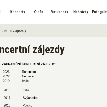
d
Koncerty
O nás
Vstupenky
Nahrávky
Fotogale
ncertní zájezdy
ncertní zájezdy
ZAHRANIČNÍ KONCERTNÍ ZÁJEZDY:
2023 Rakousko
2022 Německo
2019 Itálie
2018
Itálie
2017
Švýcarsko
2016
Polsko