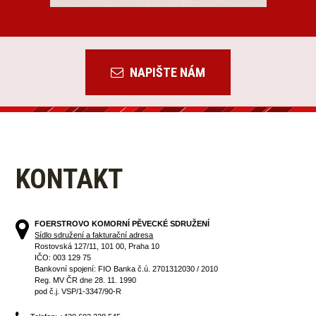
NAPIŠTE NÁM
KONTAKT
FOERSTROVO KOMORNÍ PĚVECKÉ SDRUŽENÍ
Sídlo sdružení a fakturační adresa
Rostovská 127/11, 101 00, Praha 10
IČO: 003 129 75
Bankovní spojení: FIO Banka č.ú. 2701312030 / 2010
Reg. MV ČR dne 28. 11. 1990
pod č.j. VSP/1-3347/90-R