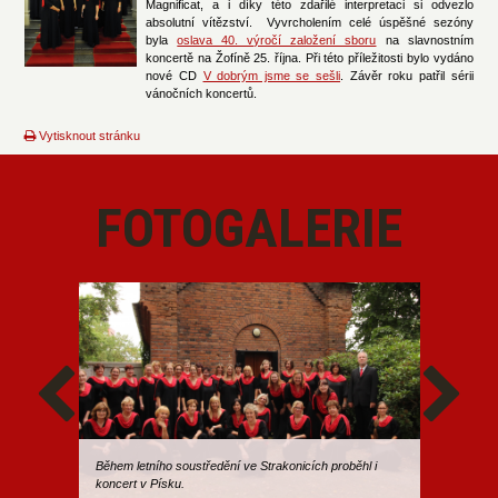
Magnificat, a i díky této zdařilé interpretaci si odvezlo
absolutní vítězství. Vyvrcholením celé úspěšné sezóny
byla
oslava 40. výročí založení sboru
na slavnostním
koncertě na Žofíně 25. října. Při této příležitosti bylo vydáno
nové CD
V dobrým jsme se sešli
. Závěr roku patřil sérii
vánočních koncertů.
Vytisknout stránku
FOTOGALERIE
Během letního soustředění ve Strakonicích proběhl i
koncert v Písku.
Vánoční k