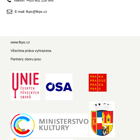
Telefon: +420 602 228 545
E-mail: fkps@fkps.cz
www.fkps.cz
Všechna práva vyhrazena.
Partnery sboru jsou: