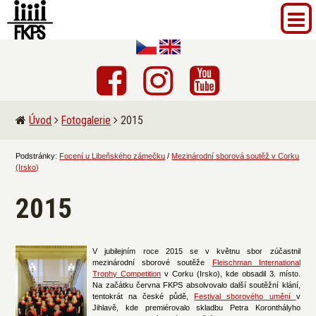
Úvod
Fotogalerie
2015
Podstránky:
Focení u Libeňského zámečku
/
Mezinárodní sborová soutěž v Corku
(Irsko)
2015
V jubilejním roce 2015 se v květnu sbor zúčastnil
mezinárodní sborové soutěže
Fleischman International
Trophy Competition
v Corku (Irsko), kde obsadil 3. místo.
Na začátku června FKPS absolvovalo další soutěžní klání,
tentokrát na české půdě,
Festival sborového umění
v
Jihlavě, kde premiérovalo skladbu Petra Koronthályho