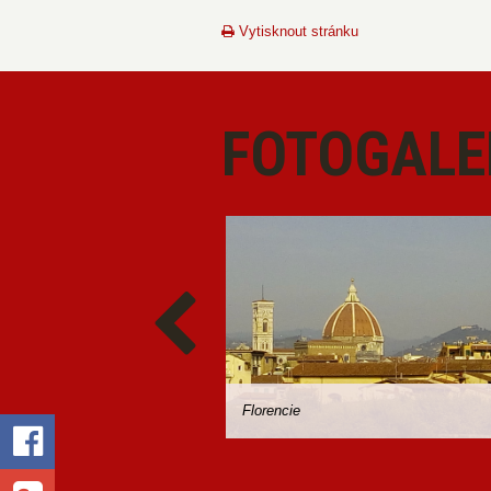
Vytisknout stránku
FOTOGALE
Florencie