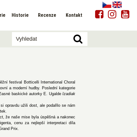
rie
Historie
Recenze
Kontakt
ní festival Botticelli International Choral
hovní a moderní hudby. Poslední kategorie
oučasné baskické autorky E. Ugalde
Izadiak
si opravdu užili dost, ale podařilo se nám
tek.
íct, že naše mise byla úspěšná a nakonec
genta, cenu za nejlepší interpretaci díla
Grand Prix.