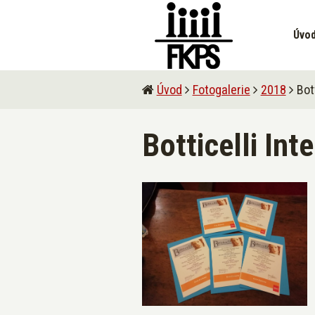
Úvo
Úvod
Fotogalerie
2018
Bott
Botticelli Int