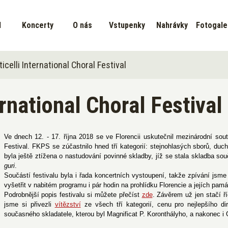
d
Koncerty
O nás
Vstupenky
Nahrávky
Fotogale
icelli International Choral Festival
ernational Choral Festival
Ve dnech 12. - 17. října 2018 se ve Florencii uskutečnil mezinárodní soutěž
Festival. FKPS se zúčastnilo hned tří kategorií: stejnohlasých sborů, duc
byla ještě ztížena o nastudování povinné skladby, jíž se stala skladba s
guri
.
Součástí festivalu byla i řada koncertních vystoupení, takže zpívání jsme 
vyšetřit v nabitém programu i pár hodin na prohlídku Florencie a jejích pamá
Podrobnější popis festivalu si můžete přečíst
zde
. Závěrem už jen stačí ř
jsme si přivezli
vítězství
ze všech tří kategorií, cenu pro nejlepšího diri
současného skladatele, kterou byl Magnificat P. Koronthályho, a nakonec i 