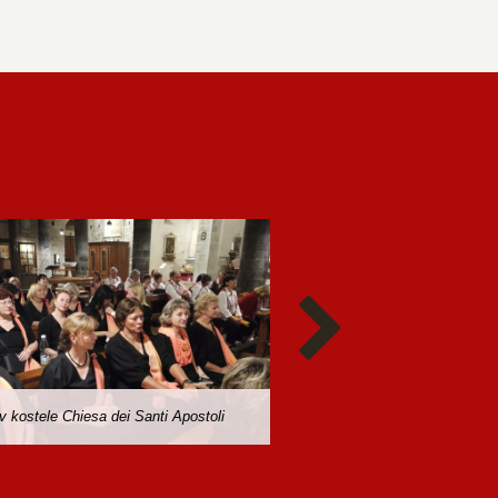
v kostele Chiesa dei Santi Apostoli
Ponte vecchio