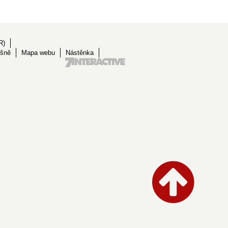
R)
ěšně
Mapa webu
Nástěnka