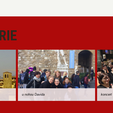
RIE
u nohou Davida
koncert 