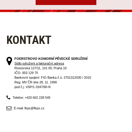
KONTAKT
FOERSTROVO KOMORNÍ PĚVECKÉ SDRUŽENÍ
Sídlo sdružení a fakturační adresa
Rostovská 127/11, 101 00, Praha 10
IČO: 003 129 75
Bankovní spojení: FIO Banka č.ú. 2701312030 / 2010
Reg. MV ČR dne 28. 11. 1990
pod č.j. VSP/1-3347/90-R
Telefon: +420 602 228 545
E-mail: fkps@fkps.cz