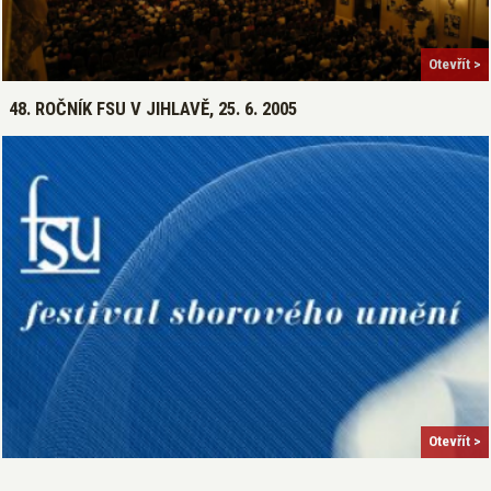
Otevřít >
48. ROČNÍK FSU V JIHLAVĚ, 25. 6. 2005
Otevřít >