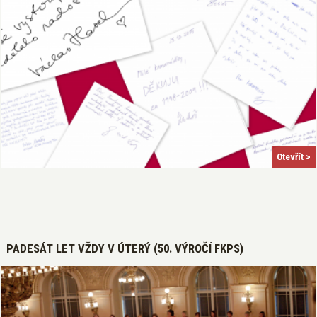
Otevřít >
PADESÁT LET VŽDY V ÚTERÝ (50. VÝROČÍ FKPS)