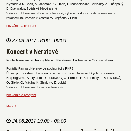
Nystedt, J.S. Bach, M. Jansson, G. Hahn, F. Mendelssohn-Bartholdy, A. Tučapský,
E. Ešenvalds, švédské lidové písně
Vstupné: dobrovolné /Benefiční koncert, vybrané vstupné bude věnováno na
rekonstrukci varhan v kostele sv. Vojtěcha v Libni/
pozvánka a program
22.08.2017 18:00 - 00:00
Koncert v Neratově
Kostel Nanebevzetí Panny Marie v Neratově u Bartošovic v Orlických horách
Pořádá: Farnost Neratov ve spolupráci s FKPS
Účinkují: Foerstrovo komorní pěvecké sdružení, Jaroslav Brych - sbormistr
Na programu: K. Nystedt, R. Lukowsky, G. Forbes, P. Koronthály, T. Surovíková,
O. Gjeilo, O. Mácha, K. Slavický, Z. Lukáš
Vstupné: dobrovolné /Benefiční koncert/
pozvánka a program
More
24.08.2017 19:00 - 00:00