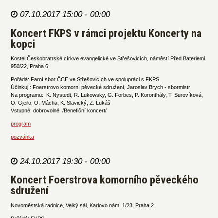
07.10.2017 15:00 - 00:00
Koncert FKPS v rámci projektu Koncerty na
kopci
Kostel Českobratrské církve evangelické ve Střešovicích, náměstí Před Bateriemi
950/22, Praha 6
Pořádá: Farní sbor ČCE ve Střešovicích ve spolupráci s FKPS
Účinkují: Foerstrovo komorní pěvecké sdružení, Jaroslav Brych - sbormistr
Na programu: K. Nystedt, R. Lukowsky, G. Forbes, P. Koronthály, T. Surovíková,
O. Gjeilo, O. Mácha, K. Slavický, Z. Lukáš
Vstupné: dobrovolné /Benefiční koncert/
program
pozvánka
24.10.2017 19:30 - 00:00
Koncert Foerstrova komorního pěveckého
sdružení
Novoměstská radnice, Velký sál, Karlovo nám. 1/23, Praha 2