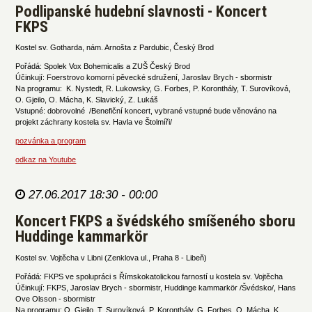
Podlipanské hudební slavnosti - Koncert
FKPS
Kostel sv. Gotharda, nám. Arnošta z Pardubic, Český Brod
Pořádá: Spolek Vox Bohemicalis a ZUŠ Český Brod
Účinkují: Foerstrovo komorní pěvecké sdružení, Jaroslav Brych - sbormistr
Na programu: K. Nystedt, R. Lukowsky, G. Forbes, P. Koronthály, T. Surovíková,
O. Gjeilo, O. Mácha, K. Slavický, Z. Lukáš
Vstupné: dobrovolné /Benefiční koncert, vybrané vstupné bude věnováno na
projekt záchrany kostela sv. Havla ve Štolmíři/
pozvánka a program
odkaz na Youtube
27.06.2017 18:30 - 00:00
Koncert FKPS a švédského smíšeného sboru
Huddinge kammarkör
Kostel sv. Vojtěcha v Libni (Zenklova ul., Praha 8 - Libeň)
Pořádá: FKPS ve spolupráci s Římskokatolickou farností u kostela sv. Vojtěcha
Účinkují: FKPS, Jaroslav Brych - sbormistr, Huddinge kammarkör /Švédsko/, Hans
Ove Olsson - sbormistr
Na programu: O. Gjeilo, T. Surovíková, P. Koronthály, G. Forbes, O. Mácha, K.