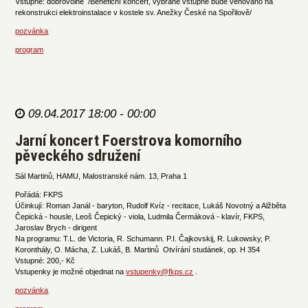
Vstupné: dobrovolné /Benefiční koncert, vybrané vstupné bude věnováno na
rekonstrukci elektroinstalace v kostele sv. Anežky České na Spořilově/
pozvánka
program
09.04.2017 18:00 - 00:00
Jarní koncert Foerstrova komorního
pěveckého sdružení
Sál Martinů, HAMU, Malostranské nám. 13, Praha 1
Pořádá: FKPS
Účinkují: Roman Janál - baryton, Rudolf Kvíz - recitace, Lukáš Novotný a Alžběta
Čepická - housle, Leoš Čepický - viola, Ludmila Čermáková - klavír, FKPS,
Jaroslav Brych - dirigent
Na programu: T.L. de Victoria, R. Schumann. P.I. Čajkovskij, R. Lukowsky, P.
Koronthály, O. Mácha, Z. Lukáš, B. Martinů Otvírání studánek, op. H 354
Vstupné: 200,- Kč
Vstupenky je možné objednat na
vstupenky@fkps.cz
.
pozvánka