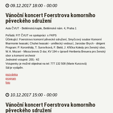
09.12.2017 18:00 - 00:00
Vánoční koncert Foerstrova komorního
pěveckého sdružení
Aula ČVUT - Betlémská kaple, Betlémské nám. 4, Praha 1
Pořádá: FIT ČVUT ve spolupráci s FKPS
Účinkující: Foerstrovo komorní pěvecké sdružení, Smyčcový soubor Komorní
fiharmonie Iwasaki, Chuhei Iwasaki - umělecký vedoucí, Jaroslav Brych - dirigent
Program: P. Koronthály, T. Surovíková, F. Biebl, J. Křička Koledy pro ženský sbor,
W. A. Mozart - Missa brevis D dur, KV 194 v úpravě Heriberta Breuera pro ženský
sbor a komorní orchestr
Jednotné vstupné: 200,- Kč
Vstupenky je možné objednat na tel: 777 132 508 (Marie Kunzová)
Sál je vytápěn.
pozvánka
program
foto
10.12.2017 15:00 - 00:00
Vánoční koncert Foerstrova komorního
pěveckého sdružení