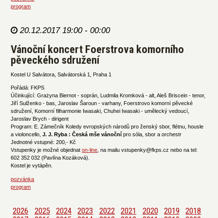
program
20.12.2017 19:00 - 00:00
Vánoční koncert Foerstrova komorního
pěveckého sdružení
Kostel U Salvátora, Salvátorská 1, Praha 1
Pořádá: FKPS
Účinkující: Grażyna Biernot - soprán, Ludmila Kromková - alt, Aleš Briscein - tenor,
Jiří Sulženko - bas, Jaroslav Šaroun - varhany, Foerstrovo komorní pěvecké
sdružení, Komorní filharmonie Iwasaki, Chuhei Iwasaki - umělecký vedoucí,
Jaroslav Brych - dirigent
Program: E. Zámečník Koledy evropských národů pro ženský sbor, flétnu, housle
a violoncello,
J. J. Ryba : Česká mše vánoční
pro sóla, sbor a orchestr
Jednotné vstupné: 200,- Kč
Vstupenky je možné objednat
on-line
, na mailu vstupenky@fkps.cz nebo na tel:
602 352 032 (Pavlína Kozáková).
Kostel je vytápěn.
pozvánka
program
2026
2025
2024
2023
2022
2021
2020
2019
2018