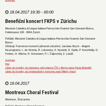
program
18.04.2017 19:30 - 00:00
Benefiční koncert FKPS v Zürichu
Missione Cattolica di Lingua Italiana Parrocchia-Oratorio San Giovanni Bosco,
Feldstrasse 109 - 8004 Zürich
Pořádá: Missione Cattolica di Lingua Italiana Parrocchia-Oratorio San Giovanni
Bosco
Účinkují: Foerstrovo komorní pěvecké sdružení, Jaroslav Brych - dirigent
Na programu: L. de Victoria, R. Lukowsky, K. Nystedt, O. Gjeilo, P. Koronhtály, G.
Forbes, O. Mácha, R. Schumann, P. I. Čajkovskij, Z. Lukáš.
program
foto
zápis do kroniky od zástupce velvyslance ČR v Bernu pana Pavla Bednáře
zápis do kroniky od organizátorky koncertu paní Mileny Hauri
19.04.2017
Montreux Choral Festival
Montreux, Švýcarsko
Pořádá: Montreux Choral Festival