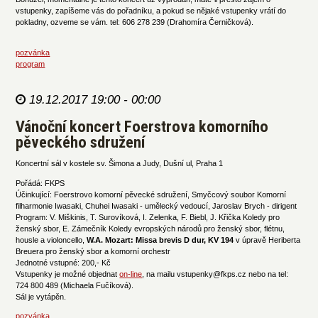
vstupenky, zapíšeme vás do pořadníku, a pokud se nějaké vstupenky vrátí do
pokladny, ozveme se vám. tel: 606 278 239 (Drahomíra Černičková).
pozvánka
program
19.12.2017 19:00 - 00:00
Vánoční koncert Foerstrova komorního
pěveckého sdružení
Koncertní sál v kostele sv. Šimona a Judy, Dušní ul, Praha 1
Pořádá: FKPS
Účinkující: Foerstrovo komorní pěvecké sdružení, Smyčcový soubor Komorní
filharmonie Iwasaki, Chuhei Iwasaki - umělecký vedoucí, Jaroslav Brych - dirigent
Program: V. Miškinis, T. Surovíková, I. Zelenka, F. Biebl, J. Křička Koledy pro
ženský sbor, E. Zámečník Koledy evropských národů pro ženský sbor, flétnu,
housle a violoncello,
W.A. Mozart: Missa brevis D dur, KV 194
v úpravě Heriberta
Breuera pro ženský sbor a komorní orchestr
Jednotné vstupné: 200,- Kč
Vstupenky je možné objednat
on-line
, na mailu vstupenky@fkps.cz nebo na tel:
724 800 489 (Michaela Fučíková).
Sál je vytápěn.
pozvánka