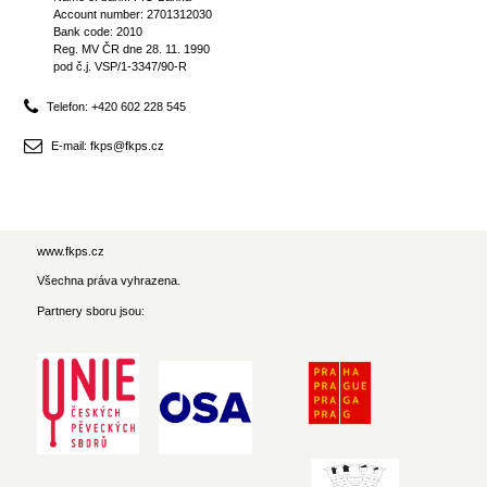
Account number: 2701312030
Bank code: 2010
Reg. MV ČR dne 28. 11. 1990
pod č.j. VSP/1-3347/90-R
Telefon: +420 602 228 545
E-mail: fkps@fkps.cz
www.fkps.cz
Všechna práva vyhrazena.
Partnery sboru jsou: