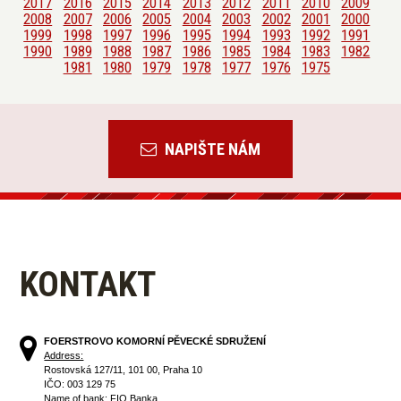
2017
2016
2015
2014
2013
2012
2011
2010
2009
2008
2007
2006
2005
2004
2003
2002
2001
2000
1999
1998
1997
1996
1995
1994
1993
1992
1991
1990
1989
1988
1987
1986
1985
1984
1983
1982
1981
1980
1979
1978
1977
1976
1975
NAPIŠTE NÁM
KONTAKT
FOERSTROVO KOMORNÍ PĚVECKÉ SDRUŽENÍ
Address:
Rostovská 127/11, 101 00, Praha 10
IČO: 003 129 75
Name of bank: FIO Banka