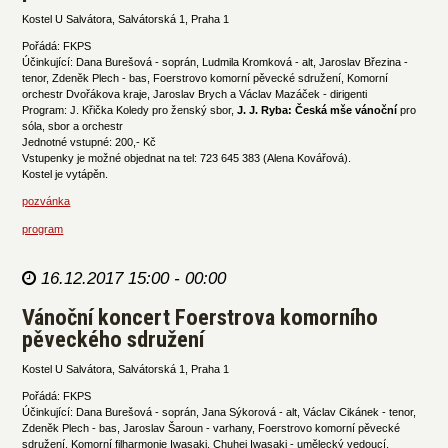
Kostel U Salvátora, Salvátorská 1, Praha 1
Pořádá: FKPS
Účinkující: Dana Burešová - soprán, Ludmila Kromková - alt, Jaroslav Březina -
tenor, Zdeněk Plech - bas, Foerstrovo komorní pěvecké sdružení, Komorní
orchestr Dvořákova kraje, Jaroslav Brych a Václav Mazáček - dirigenti
Program: J. Křička Koledy pro ženský sbor,
J. J. Ryba: Česká mše vánoční
pro
sóla, sbor a orchestr
Jednotné vstupné: 200,- Kč
Vstupenky je možné objednat na tel: 723 645 383 (Alena Kovářová).
Kostel je vytápěn.
pozvánka
program
16.12.2017 15:00 - 00:00
Vánoční koncert Foerstrova komorního
pěveckého sdružení
Kostel U Salvátora, Salvátorská 1, Praha 1
Pořádá: FKPS
Účinkující: Dana Burešová - soprán, Jana Sýkorová - alt, Václav Cikánek - tenor,
Zdeněk Plech - bas, Jaroslav Šaroun - varhany, Foerstrovo komorní pěvecké
sdružení, Komorní filharmonie Iwasaki, Chuhei Iwasaki - umělecký vedoucí,