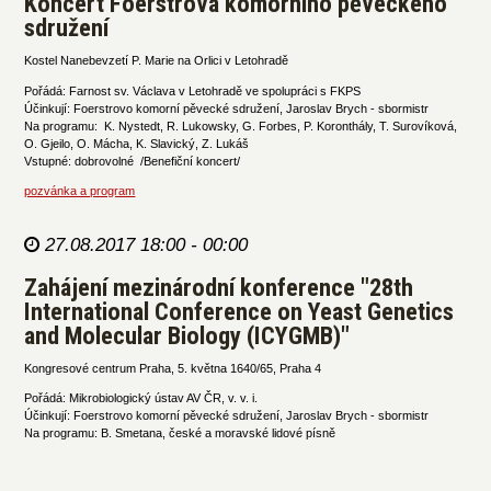
Koncert Foerstrova komorního pěveckého
sdružení
Kostel Nanebevzetí P. Marie na Orlici v Letohradě
Pořádá: Farnost sv. Václava v Letohradě ve spolupráci s FKPS
Účinkují: Foerstrovo komorní pěvecké sdružení, Jaroslav Brych - sbormistr
Na programu: K. Nystedt, R. Lukowsky, G. Forbes, P. Koronthály, T. Surovíková,
O. Gjeilo, O. Mácha, K. Slavický, Z. Lukáš
Vstupné: dobrovolné /Benefiční koncert/
pozvánka a program
27.08.2017 18:00 - 00:00
Zahájení mezinárodní konference "28th
International Conference on Yeast Genetics
and Molecular Biology (ICYGMB)"
Kongresové centrum Praha, 5. května 1640/65, Praha 4
Pořádá: Mikrobiologický ústav AV ČR, v. v. i.
Účinkují: Foerstrovo komorní pěvecké sdružení, Jaroslav Brych - sbormistr
Na programu: B. Smetana, české a moravské lidové písně