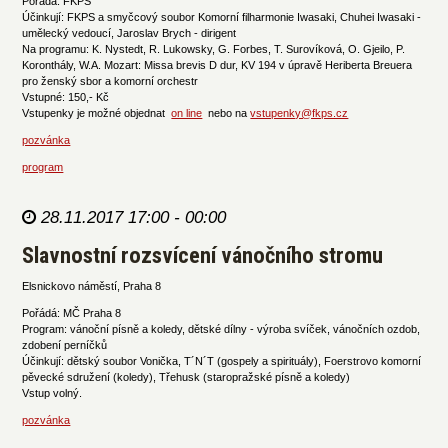
Pořádá: FKPS
Účinkují: FKPS a smyčcový soubor Komorní filharmonie Iwasaki, Chuhei Iwasaki -
umělecký vedoucí, Jaroslav Brych - dirigent
Na programu: K. Nystedt, R. Lukowsky, G. Forbes, T. Surovíková, O. Gjeilo, P.
Koronthály, W.A. Mozart: Missa brevis D dur, KV 194 v úpravě Heriberta Breuera
pro ženský sbor a komorní orchestr
Vstupné: 150,- Kč
Vstupenky je možné objednat
on line
nebo na
vstupenky@fkps.cz
pozvánka
program
28.11.2017 17:00 - 00:00
Slavnostní rozsvícení vánočního stromu
Elsnickovo náměstí, Praha 8
Pořádá: MČ Praha 8
Program: vánoční písně a koledy, dětské dílny - výroba svíček, vánočních ozdob,
zdobení perníčků
Účinkují: dětský soubor Vonička, T´N´T (gospely a spirituály), Foerstrovo komorní
pěvecké sdružení (koledy), Třehusk (staropražské písně a koledy)
Vstup volný.
pozvánka