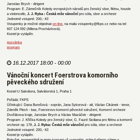
Jaroslav Brych - dirigent
Program: E. Zámečník Koledy evropských národů pro ženský sbor, flétnu, housle
a violoncello,
J. J. Ryba : Česká mše vánoční
pro sóla, sbor a orchestr
Jednotné vstupné: 200,- Kč
Vstupenky je možné objednat
on-line
, na mailu vstupenky@fkps.cz nebo na tel:
607 124 092 (Milena Procházková).
Kostel je vytápěn.
pozvánka
program
16.12.2017 18:00 - 00:00
Vánoční koncert Foerstrova komorního
pěveckého sdružení
Kostel U Salvátora, Salvátorská 1, Praha 1
Pořádá: FKPS
Účinkující: Dana Burešová - soprán, Jana Sykorová - alt, Václav Cikánek - tenor,
Zdeněk Plech - bas, Foerstrovo komorní pěvecké sdružení, Komorní orchestr
Dvořákova kraje, Jaroslav Brych a Václav Mazáček - dirigenti
Program: J. Křička Koledy pro ženský sbor, G. Fauré Siciliana pro flétnu a komorní
orchestr op. 178,
J. J. Ryba: Česká mše vánoční
pro sóla, sbor a orchestr
Jednotné vstupné: 200,- Kč
Kostel je vytápěn.
Bohužel, momentálně je tento koncert už vyprodán, máte-li přesto zájem o