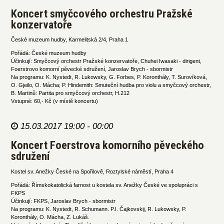
Koncert smyčcového orchestru Pražské
konzervatoře
České muzeum hudby, Karmelitská 2/4, Praha 1
Pořádá: České muzeum hudby
Účinkují: Smyčcový orchestr Pražské konzervatoře, Chuhei Iwasaki - dirigent,
Foerstrovo komorní pěvecké sdružení, Jaroslav Brych - sbormistr
Na programu: K. Nystedt, R. Lukowsky, G. Forbes, P. Koronthály, T. Surovíková,
O. Gjeilo, O. Mácha; P. Hindemith: Smuteční hudba pro violu a smyčcový orchestr,
B. Martinů: Partita pro smyčcový orchestr, H.212
Vstupné: 60,- Kč (v místě koncertu)
15.03.2017 19:00 - 00:00
Koncert Foerstrova komorního pěveckého
sdružení
Kostel sv. Anežky České na Spořilově, Roztylské náměstí, Praha 4
Pořádá: Římskokatolická farnost u kostela sv. Anežky České ve spolupráci s
FKPS
Účinkují: FKPS, Jaroslav Brych - sbormistr
Na programu: K. Nystedt, R. Schumann. P.I. Čajkovskij, R. Lukowsky, P.
Koronthály, O. Mácha, Z. Lukáš.