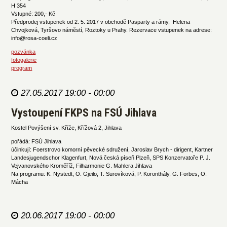
H 354
Vstupné: 200,- Kč
Předprodej vstupenek od 2. 5. 2017 v obchodě Pasparty a rámy, Helena
Chvojková, Tyršovo náměstí, Roztoky u Prahy. Rezervace vstupenek na adrese:
info@rosa-coeli.cz
pozvánka
fotogalerie
program
27.05.2017 19:00 - 00:00
Vystoupení FKPS na FSÚ Jihlava
Kostel Povýšení sv. Kříže, Křížová 2, Jihlava
pořádá: FSÚ Jihlava
účinkují: Foerstrovo komorní pěvecké sdružení, Jaroslav Brych - dirigent, Kartner
Landesjugendschor Klagenfurt, Nová česká píseň Plzeň, SPS Konzervatoře P. J.
Vejvanovského Kroměříž, Filharmonie G. Mahlera Jihlava
Na programu: K. Nystedt, O. Gjeilo, T. Surovíková, P. Koronthály, G. Forbes, O.
Mácha
20.06.2017 19:00 - 00:00