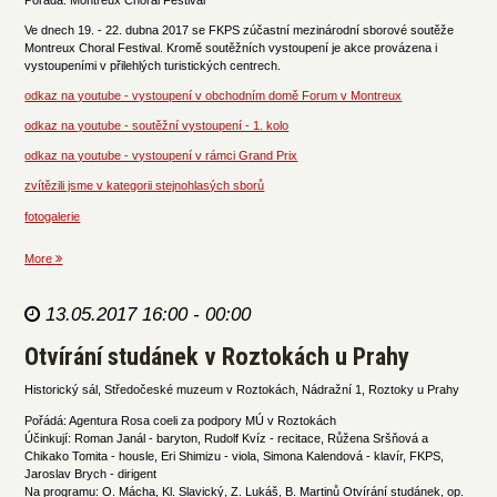
Ve dnech 19. - 22. dubna 2017 se FKPS zúčastní mezinárodní sborové soutěže
Montreux Choral Festival. Kromě soutěžních vystoupení je akce provázena i
vystoupeními v přilehlých turistických centrech.
odkaz na youtube - vystoupení v obchodním domě Forum v Montreux
odkaz na youtube - soutěžní vystoupení - 1. kolo
odkaz na youtube - vystoupení v rámci Grand Prix
zvítězili jsme v kategorii stejnohlasých sborů
fotogalerie
More
13.05.2017 16:00 - 00:00
Otvírání studánek v Roztokách u Prahy
Historický sál, Středočeské muzeum v Roztokách, Nádražní 1, Roztoky u Prahy
Pořádá: Agentura Rosa coeli za podpory MÚ v Roztokách
Účinkují: Roman Janál - baryton, Rudolf Kvíz - recitace, Růžena Sršňová a
Chikako Tomita - housle, Eri Shimizu - viola, Simona Kalendová - klavír, FKPS,
Jaroslav Brych - dirigent
Na programu: O. Mácha, Kl. Slavický, Z. Lukáš, B. Martinů Otvírání studánek, op.