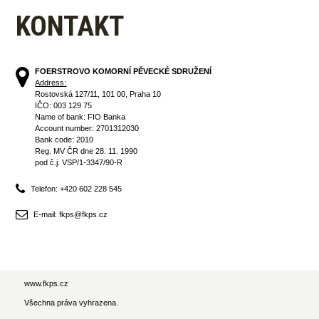
KONTAKT
FOERSTROVO KOMORNÍ PĚVECKÉ SDRUŽENÍ
Address:
Rostovská 127/11, 101 00, Praha 10
IČO: 003 129 75
Name of bank: FIO Banka
Account number: 2701312030
Bank code: 2010
Reg. MV ČR dne 28. 11. 1990
pod č.j. VSP/1-3347/90-R
Telefon: +420 602 228 545
E-mail: fkps@fkps.cz
www.fkps.cz
Všechna práva vyhrazena.