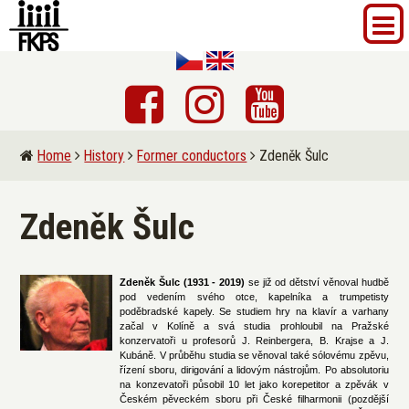
Home
History
Former conductors
Zdeněk Šulc
Zdeněk Šulc
Zdeněk Šulc
(1931 - 2019)
se již od dětství věnoval hudbě
pod vedením svého otce, kapelníka a trumpetisty
poděbradské kapely. Se studiem hry na klavír a varhany
začal v Kolíně a svá studia prohloubil na Pražské
konzervatoři u profesorů J. Reinbergera, B. Krajse a J.
Kubáně. V průběhu studia se věnoval také sólovému zpěvu,
řízení sboru, dirigování a lidovým nástrojům. Po absolutoriu
na konzevatoři působil 10 let jako korepetitor a zpěvák v
Českém pěveckém sboru při České filharmonii (pozdější