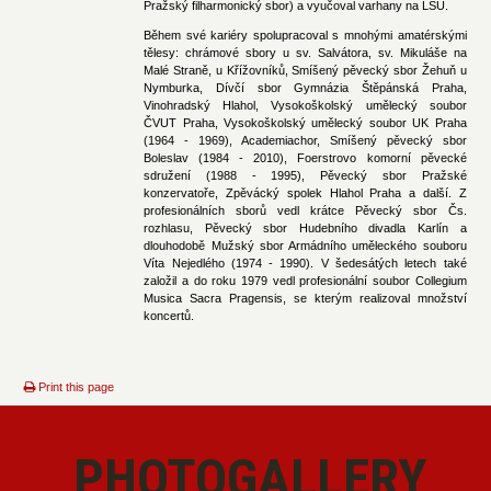
Pražský filharmonický sbor) a vyučoval varhany na LŠU.
Během své kariéry spolupracoval s mnohými amatérskými
tělesy: chrámové sbory u sv. Salvátora, sv. Mikuláše na
Malé Straně, u Křížovníků, Smíšený pěvecký sbor Žehuň u
Nymburka, Dívčí sbor Gymnázia Štěpánská Praha,
Vinohradský Hlahol, Vysokoškolský umělecký soubor
ČVUT Praha, Vysokoškolský umělecký soubor UK Praha
(1964 - 1969), Academiachor, Smíšený pěvecký sbor
Boleslav (1984 - 2010), Foerstrovo komorní pěvecké
sdružení (1988 - 1995), Pěvecký sbor Pražské
konzervatoře, Zpěvácký spolek Hlahol Praha a další. Z
profesionálních sborů vedl krátce Pěvecký sbor Čs.
rozhlasu, Pěvecký sbor Hudebního divadla Karlín a
dlouhodobě Mužský sbor Armádního uměleckého souboru
Víta Nejedlého (1974 - 1990). V šedesátých letech také
založil a do roku 1979 vedl profesionální soubor Collegium
Musica Sacra Pragensis, se kterým realizoval množství
koncertů.
Print this page
PHOTOGALLERY