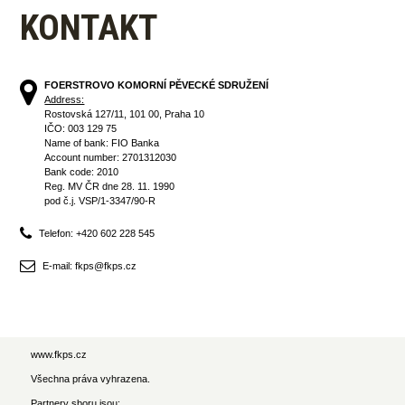
KONTAKT
FOERSTROVO KOMORNÍ PĚVECKÉ SDRUŽENÍ
Address:
Rostovská 127/11, 101 00, Praha 10
IČO: 003 129 75
Name of bank: FIO Banka
Account number: 2701312030
Bank code: 2010
Reg. MV ČR dne 28. 11. 1990
pod č.j. VSP/1-3347/90-R
Telefon: +420 602 228 545
E-mail: fkps@fkps.cz
www.fkps.cz
Všechna práva vyhrazena.
Partnery sboru jsou: