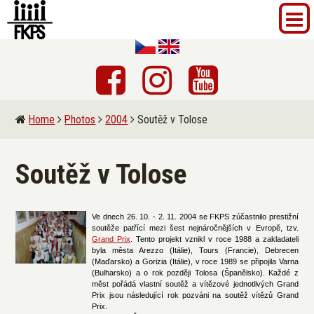
Home
Photos
2004
Soutěž v Tolose
Soutěž v Tolose
Ve dnech 26. 10. - 2. 11. 2004 se FKPS zúčastnilo prestižní
soutěže patřící mezi šest nejnáročnějších v Evropě, tzv.
Grand Prix
. Tento projekt vznikl v roce 1988 a zakladateli
byla města Arezzo (Itálie), Tours (Francie), Debrecen
(Maďarsko) a Gorizia (Itálie), v roce 1989 se připojila Varna
(Bulharsko) a o rok později Tolosa (Španělsko). Každé z
měst pořádá vlastní soutěž a vítězové jednotlivých Grand
Prix jsou následující rok pozváni na soutěž vítězů Grand
Prix.