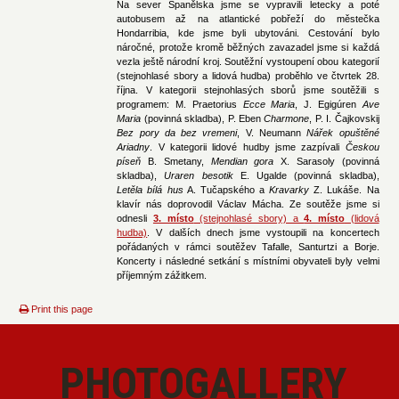
Na sever Španělska jsme se vypravili letecky a poté
autobusem až na atlantické pobřeží do městečka
Hondarribia, kde jsme byli ubytováni. Cestování bylo
náročné, protože kromě běžných zavazadel jsme si každá
vezla ještě národní kroj. Soutěžní vystoupení obou kategorií
(stejnohlasé sbory a lidová hudba) proběhlo ve čtvrtek 28.
října. V kategorii stejnohlasých sborů jsme soutěžili s
programem: M. Praetorius
Ecce Maria
, J. Egigúren
Ave
Maria
(povinná skladba), P. Eben
Charmone
, P. I. Čajkovskij
Bez pory da bez vremeni
, V. Neumann
Nářek opuštěné
Ariadny
. V kategorii lidové hudby jsme zazpívali
Českou
píseň
B. Smetany,
Mendian gora
X. Sarasoly (povinná
skladba),
Uraren besotik
E. Ugalde (povinná skladba),
Letěla bílá hus
A. Tučapského a
Kravarky
Z. Lukáše. Na
klavír nás doprovodil Václav Mácha. Ze soutěže jsme si
odnesli
3. místo
(stejnohlasé sbory) a
4. místo
(lidová
hudba)
. V dalších dnech jsme vystoupili na koncertech
pořádaných v rámci soutěžev Tafalle, Santurtzi a Borje.
Koncerty i následné setkání s místními obyvateli byly velmi
příjemným zážitkem.
Print this page
PHOTOGALLERY