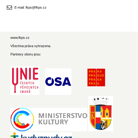
E-mail: fkps@fkps.cz
www.fkps.cz
Všechna práva vyhrazena.
Partnery sboru jsou: