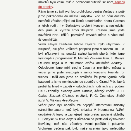
mnichů bylo velmi milé a nezapomenutelně se nám
zapsali
do kroniky
.
Ráno jsme strávili rychlou prohlídkou centra Varšavy a poté
jsme pokračovali do města Bialystok, kde se nám dostalo
neméně vřelého přijetí od členů katedrálního sboru Carmen
a jejich rodin. I v Bialystoku proběhl koncert a následující
den jsme již vyrazili směr Kleipeda. Cestou jsme ještě
navštívili Horu křížů, posvátné litevské místo s více než
tisícem křížů.
Velmi silným zážitkem tohoto zájezdu bylo ubytování v
Kleipedě, ale přes veškeré peripetie jsme v sobotu 18. 10.
byli připraveni na soutěž stejnohlasých sborů, kde jsme
vystoupili s programem: B. Martinů
Zavírání lesa
, E. Balsys
Oi teka bega
a V. Neumann
Nářek opuštěné Ariadny
.
Odpoledne jsme měli trochu času na prohlídku města a
večer jsme ještě vystoupili v rámci koncertu Friends for
friends. Další den jsme se dověděli, že jsme vyhráli naši
kategorii a jsme nominováni do soutěže o Grand Prix, která
proběhla hned v zápětí v odpoledních hodinách a v podání
FKPS zazněly skladby
Jeus Christe, ščedrý kněže
, J. H.
Gallus
Surrexit Christus et illuxit
, P. G. Česnokov
Světě
tichij
, V. Miškinis
Ave Regina
.
Večer jsme byli oceněni za nejlepší interpretaci skladby
národního autora, což byla skladba V. Neumanna
Nářek
opuštěné Ariadny
, a za nejlepší interpretaci povinné skladby
E. Balsyse
Oi teka bega
s důrazem na perfektní výslovnost
litevštiny, což nás všechny velmi potěšilo i pobavilo.
Vrcholem večera pak bylo naše ocenění jako nejlepšího