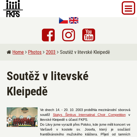
Home
Photos
2003
Soutěž v litevské Kleipedě
Soutěž v litevské
Kleipedě
Ve dnech 14. - 20. 10. 2003 proběhla mezinárodní sborová
soutěž
Statys Šimkus Internatinal Choir Competition
v
litevské Kleipedě s účastí FKPS.
Do Litvy jsme vyrazili přes Polsko, kde jsme měli koncert ve
Varšavě v kostele sv. Josefa, který je součástí
františkánského mužského kláštera. Přijetí od tamních