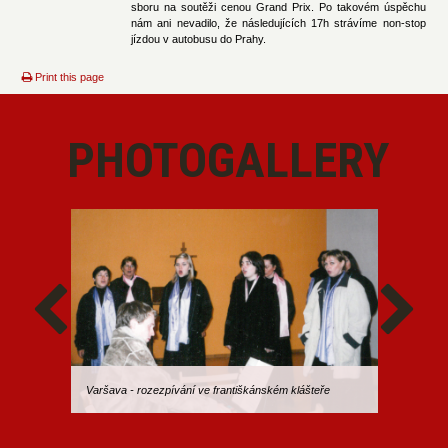
sboru na soutěži cenou Grand Prix. Po takovém úspěchu
nám ani nevadilo, že následujících 17h strávíme non-stop
jízdou v autobusu do Prahy.
Print this page
PHOTOGALLERY
Varšava - rozezpívání ve františkánském klášteře