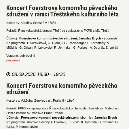
Koncert Foerstrova komorního pěveckého
sdružení v rámci Třešťského kulturního léta
Kostel sv. Kateřiny Sienské v Třešti
Pořádá: Římskokatolická farnost Třešť ve spolupráci s FKPS a MÚ Třešť
Účinkují:
Foerstrovo komorní pěvecké sdružení, Jaroslav Brych
- sbormistr
Na programu: T. Surovíková, O. Gjeilo, J.G. Rheinberger, P. Koronthály, V.
Miškinis, G. Orbán, R. Lukowsky, R. Jermaks, G. Forbes, A. Dvořák, Z. Lukáš
Vstupné: dobrovolné
pozvánka
08.09.2026 18:30 - 19:30
Koncert Foerstrova komorního pěveckého
sdružení
Kostel sv. Vojtěcha, Zenklova ul., Praha 8 - Libeň
Pořádá: FKPS ve spolupráci s Římskokatolickou farností u kostela sv. Vojtěcha v
Libni a kostela sv. Václava Praha-Prosek
Účinkuje:
Foerstrovo komorní pěvecké sdružení
, sbormistr
Jaroslav Brych
Na programu: sborové skladby A. Dvořáka, J. Busta, K. Nysteda, G. Orbána, O.
Gjeila, P. Koronthályho