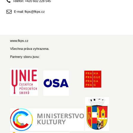
Telefon: +420 602 228 545
E-mail: fkps@fkps.cz
www.fkps.cz
Všechna práva vyhrazena.
Partnery sboru jsou: