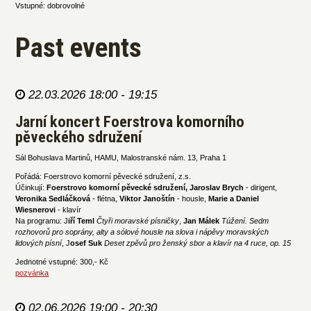
Vstupné: dobrovolné
Past events
22.03.2026 18:00 - 19:15
Jarní koncert Foerstrova komorního
pěveckého sdružení
Sál Bohuslava Martinů, HAMU, Malostranské nám. 13, Praha 1
Pořádá: Foerstrovo komorní pěvecké sdružení, z.s.
Účinkují:
Foerstrovo komorní pěvecké sdružení, Jaroslav Brych
- dirigent,
Veronika Sedláčková
- flétna,
Viktor Janoštín
- housle,
Marie a Daniel
Wiesnerovi
- klavír
Na programu: J
iří Teml
Čtyři moravské písničky
,
Jan Málek
Túžení. Sedm
rozhovorů pro soprány, alty a sólové housle na slova i nápěvy moravských
lidových písní
, J
osef Suk
Deset zpěvů pro ženský sbor a klavír na 4 ruce, op. 15
Jednotné vstupné: 300,- Kč
pozvánka
02.06.2026 19:00 - 20:30