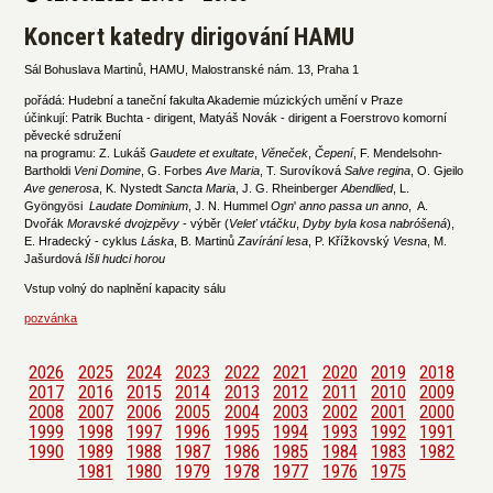
Koncert katedry dirigování HAMU
Sál Bohuslava Martinů, HAMU, Malostranské nám. 13, Praha 1
pořádá: Hudební a taneční fakulta Akademie múzických umění v Praze
účinkují: Patrik Buchta - dirigent, Matyáš Novák - dirigent a Foerstrovo komorní
pěvecké sdružení
na programu: Z. Lukáš
Gaudete
et
exultate
,
Věneček
,
Čepení
, F. Mendelsohn-
Bartholdi
Veni
Domine
, G. Forbes
Ave
Maria
, T. Surovíková
Salve
regina
, O. Gjeilo
Ave
generosa
, K. Nystedt
Sancta
Maria
, J. G. Rheinberger
Abendlied
, L.
Gyöngyösi
Laudate
Dominium
, J. N. Hummel
Ogn
'
anno
passa
un
anno
, A.
Dvořák
Moravské
dvojzpěvy
- výběr (
Veleť
vtáčku
,
Dyby
byla
kosa
nabróšená
),
E. Hradecký - cyklus
Láska
, B. Martinů
Zavírání
lesa
, P. Křížkovský
Vesna
, M.
Jašurdová
Išli
hudci
horou
Vstup volný do naplnění kapacity sálu
pozvánka
2026
2025
2024
2023
2022
2021
2020
2019
2018
2017
2016
2015
2014
2013
2012
2011
2010
2009
2008
2007
2006
2005
2004
2003
2002
2001
2000
1999
1998
1997
1996
1995
1994
1993
1992
1991
1990
1989
1988
1987
1986
1985
1984
1983
1982
1981
1980
1979
1978
1977
1976
1975