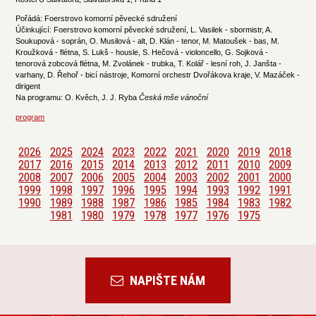
Pořádá: Foerstrovo komorní pěvecké sdružení
Účinkující: Foerstrovo komorní pěvecké sdružení, L. Vasilek - sbormistr, A.
Soukupová - soprán, O. Musilová - alt, D. Klán - tenor, M. Matoušek - bas, M.
Kroužková - flétna, S. Lukš - housle, S. Hečová - violoncello, G. Sojková -
tenorová zobcová flétna, M. Zvolánek - trubka, T. Kolář - lesní roh, J. Janšta -
varhany, D. Řehoř - bicí nástroje, Komorní orchestr Dvořákova kraje, V. Mazáček -
dirigent
Na programu: O. Kvěch, J. J. Ryba
Česká mše vánoční
program
2026
2025
2024
2023
2022
2021
2020
2019
2018
2017
2016
2015
2014
2013
2012
2011
2010
2009
2008
2007
2006
2005
2004
2003
2002
2001
2000
1999
1998
1997
1996
1995
1994
1993
1992
1991
1990
1989
1988
1987
1986
1985
1984
1983
1982
1981
1980
1979
1978
1977
1976
1975
NAPIŠTE NÁM