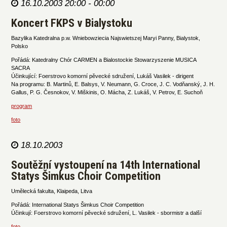
16.10.2003 20:00 - 00:00
Koncert FKPS v Bialystoku
Bazylika Katedralna p.w. Wniebowziecia Najswietszej Maryi Panny, Bialystok,
Polsko
Pořádá: Katedralny Chór CARMEN a Bialostockie Stowarzyszenie MUSICA
SACRA
Účinkující: Foerstrovo komorní pěvecké sdružení, Lukáš Vasilek - dirigent
Na programu: B. Martinů, E. Balsys, V. Neumann, G. Croce, J. C. Vodňanský, J. H.
Gallus, P. G. Česnokov, V. Miškinis, O. Mácha, Z. Lukáš, V. Petrov, E. Suchoň
program
foto
18.10.2003
Soutěžní vystoupení na 14th International
Statys Šimkus Choir Competition
Umělecká fakulta, Klaipeda, Litva
Pořádá: International Statys Šimkus Choir Competition
Účinkují: Foerstrovo komorní pěvecké sdružení, L. Vasilek - sbormistr a další
foto