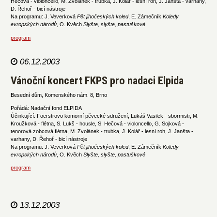
Hečová - violoncello, M. Zvolánek - trubka, J. Kolář - lesní roh, J. Janšta - varhany,
D. Řehoř - bicí nástroje
Na programu: J. Veverková
Pět jihočeských koled
, E. Zámečník
Koledy
evropských národů
, O. Kvěch
Slyšte, slyšte, pastuškové
program
06.12.2003
Vánoční koncert FKPS pro nadaci Elpida
Besední dům, Komenského nám. 8, Brno
Pořádá: Nadační fond ELPIDA
Účinkující: Foerstrovo komorní pěvecké sdružení, Lukáš Vasilek - sbormistr, M.
Kroužková - flétna, S. Lukš - housle, S. Hečová - violoncello, G. Sojková -
tenorová zobcová flétna, M. Zvolánek - trubka, J. Kolář - lesní roh, J. Janšta -
varhany, D. Řehoř - bicí nástroje
Na programu: J. Veverková
Pět jihočeských koled
, E. Zámečník
Koledy
evropských národů
, O. Kvěch
Slyšte, slyšte, pastuškové
program
13.12.2003