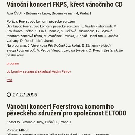
Vánoční koncert FKPS, křest vánočního CD
Aula ČVUT - Betlémská kaple, Betlémské nám. 4, Praha 1
Pořádá: Foerstrovo komorní pěvecké sdružení
Účinkující: Foerstrovo komorní pěvecké sdružení, L. Vasilek - sbormistr, M.
Kroužková - flétna, S. Lukš - housle, S. Hečová - violoncello, G. Sojková -
tenorová zobcová flétna, M. Zvolánek - trubka, J. Kolář - lesní roh, J. Janšta -
varhany, D. Řehoř - bicí nástroje
Na programu: J. Veverková
Pět jihočeských koled
, E. Zámečník
Koledy
evropských národů
, V. Petrov
Vánoční zpívání
(výběr), O. Kvěch
Slyšte, slyšte
pastuškové
program
do kroniky se zapsal skladatel Vadim Petrov
foto
17.12.2003
Vánoční koncert Foerstrova komorního
pěveckého sdružení pro společnost ELTODO
Kostel sv. Šimona a Judy, Dušní ul., Praha 1
Pořádá: FKPS