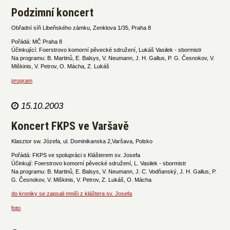
Podzimní koncert
Obřadní síň Libeňského zámku, Zenklova 1/35, Praha 8
Pořádá: MČ Praha 8
Účinkující: Foerstrovo komorní pěvecké sdružení, Lukáš Vasilek - sbormistr
Na programu: B. Martinů, E. Balsys, V. Neumann, J. H. Gallus, P. G. Česnokov, V.
Miškinis, V. Petrov, O. Mácha, Z. Lukáš
program
15.10.2003
Koncert FKPS ve Varšavě
Klasztor sw. Józefa, ul. Dominikanska 2,Varšava, Polsko
Pořádá: FKPS ve spolupráci s Klášterem sv. Josefa
Účinkují: Foerstrovo komorní pěvecké sdružení, L. Vasilek - sbormistr
Na programu: B. Martinů, E. Balsys, V. Neumann, J. C. Vodňanský, J. H. Gallus, P.
G. Česnokov, V. Miškinis, V. Petrov, Z. Lukáš, O. Mácha
do kroniky se zapsali mniši z kláštera sv. Josefa
foto