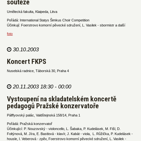
soutěže
Umělecká fakulta, Klaipeda, Litva
Pořádá: International Statys Šimkus Choir Competition
Účinkují: Foerstrovo komorní pěvecké sdružení, L. Vasilek - sbormistr a další
foto
30.10.2003
Koncert FKPS
Nuselská radnice, Táborská 30, Praha 4
20.11.2003 18:30 - 00:00
Vystoupení na skladatelském koncertě
pedagogů Pražské konzervatoře
Pálffyovský palác, Valdštejnská 158/14, Praha 1
Pořádá: Pražská konzervatoř
Účinkující: P. Nouzovský - violoncello, L. Šabaka, P. Kudelásek, M. Fišl, D.
Foltýnová, M. Jíra, E. Bastlová - klavír, J. Kabát - viola, L. Růžička, P. Kudelásek -
housle, I. Veberová - zpěv, Foerstrovo komorní pěvecké sdružení, L. Vasilek -