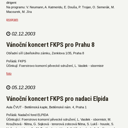
dirigent
Na programu: V. Neumann, A. Katmeridu, E. Douša, P. Trojan, O. Semerák, M.
Macourek, M. Jíra
program
02.12.2003
Vánoční koncert FKPS pro Prahu 8
Obřadní síň Libeňského zámku, Zenklova 1/35, Praha 8
Pořádá: FKPS
Účinkují: Foerstrovo komorní pěvecké sdružení, L. Vasilek - sbormistr
foto
05.12.2003
Vánoční koncert FKPS pro nadaci Elpida
Aula ČVUT - Betlémská kaple, Betlémské nám. 4, Praha 1
Pořádá: Nadační fond ELPIDA
Účinkující: Foerstrovo komorní pěvecké sdružení, L. Vasilek - sbormistr, M.
Kroužková - flétna, G. Sojková - tenorová zobcová flétna, S. Lukš - housle, S.