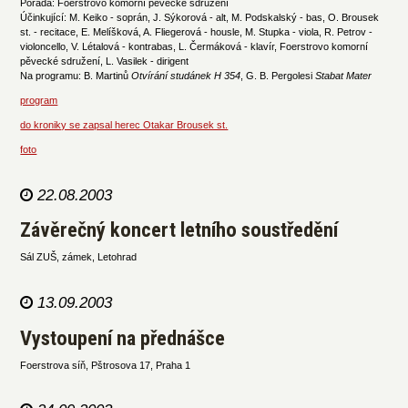
Pořádá: Foerstrovo komorní pěvecké sdružení
Účinkující: M. Keiko - soprán, J. Sýkorová - alt, M. Podskalský - bas, O. Brousek
st. - recitace, E. Melíšková, A. Fliegerová - housle, M. Stupka - viola, R. Petrov -
violoncello, V. Létalová - kontrabas, L. Čermáková - klavír, Foerstrovo komorní
pěvecké sdružení, L. Vasilek - dirigent
Na programu: B. Martinů
Otvírání studánek H 354
, G. B. Pergolesi
Stabat Mater
program
do kroniky se zapsal herec Otakar Brousek st.
foto
22.08.2003
Závěrečný koncert letního soustředění
Sál ZUŠ, zámek, Letohrad
13.09.2003
Vystoupení na přednášce
Foerstrova síň, Pštrosova 17, Praha 1