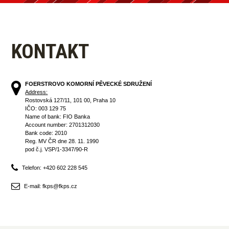
KONTAKT
FOERSTROVO KOMORNÍ PĚVECKÉ SDRUŽENÍ
Address:
Rostovská 127/11, 101 00, Praha 10
IČO: 003 129 75
Name of bank: FIO Banka
Account number: 2701312030
Bank code: 2010
Reg. MV ČR dne 28. 11. 1990
pod č.j. VSP/1-3347/90-R
Telefon: +420 602 228 545
E-mail: fkps@fkps.cz