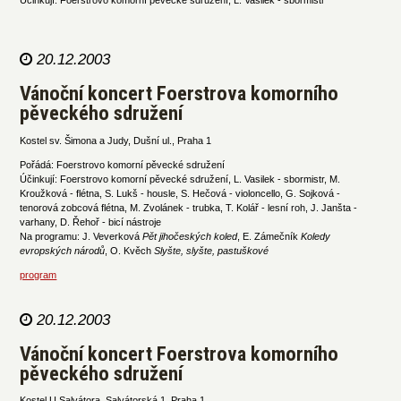
Účinkují: Foerstrovo komorní pěvecké sdružení, L. Vasilek - sbormistr
20.12.2003
Vánoční koncert Foerstrova komorního
pěveckého sdružení
Kostel sv. Šimona a Judy, Dušní ul., Praha 1
Pořádá: Foerstrovo komorní pěvecké sdružení
Účinkují: Foerstrovo komorní pěvecké sdružení, L. Vasilek - sbormistr, M.
Kroužková - flétna, S. Lukš - housle, S. Hečová - violoncello, G. Sojková -
tenorová zobcová flétna, M. Zvolánek - trubka, T. Kolář - lesní roh, J. Janšta -
varhany, D. Řehoř - bicí nástroje
Na programu: J. Veverková
Pět jihočeských koled
, E. Zámečník
Koledy
evropských národů
, O. Kvěch
Slyšte, slyšte, pastuškové
program
20.12.2003
Vánoční koncert Foerstrova komorního
pěveckého sdružení
Kostel U Salvátora, Salvátorská 1, Praha 1