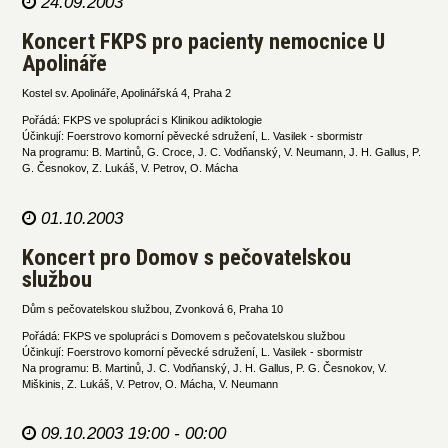
24.09.2003
Koncert FKPS pro pacienty nemocnice U
Apolináře
Kostel sv. Apolináře, Apolinářská 4, Praha 2
Pořádá: FKPS ve spolupráci s Klinikou adiktologie
Účinkují: Foerstrovo komorní pěvecké sdružení, L. Vasilek - sbormistr
Na programu: B. Martinů, G. Croce, J. C. Vodňanský, V. Neumann, J. H. Gallus, P.
G. Česnokov, Z. Lukáš, V. Petrov, O. Mácha
01.10.2003
Koncert pro Domov s pečovatelskou
službou
Dům s pečovatelskou službou, Zvonková 6, Praha 10
Pořádá: FKPS ve spolupráci s Domovem s pečovatelskou službou
Účinkují: Foerstrovo komorní pěvecké sdružení, L. Vasilek - sbormistr
Na programu: B. Martinů, J. C. Vodňanský, J. H. Gallus, P. G. Česnokov, V.
Miškinis, Z. Lukáš, V. Petrov, O. Mácha, V. Neumann
09.10.2003 19:00 - 00:00