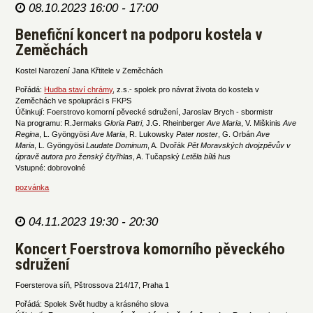
08.10.2023 16:00 - 17:00
Benefiční koncert na podporu kostela v
Zeměchách
Kostel Narození Jana Křtitele v Zeměchách
Pořádá:
Hudba staví chrámy
, z.s.- spolek pro návrat života do kostela v
Zeměchách ve spolupráci s FKPS
Účinkují: Foerstrovo komorní pěvecké sdružení, Jaroslav Brych - sbormistr
Na programu: R.Jermaks
Gloria Patri
, J.G. Rheinberger
Ave Maria
, V. Miškinis
Ave
Regina
, L. Gyöngyösi
Ave Maria
, R. Lukowsky
Pater noster
, G. Orbán
Ave
Maria
, L. Gyöngyösi
Laudate Dominum
, A. Dvořák
Pět Moravských dvojzpěvův v
úpravě autora pro ženský čtyřhlas
, A. Tučapský
Letěla bílá hus
Vstupné: dobrovolné
pozvánka
04.11.2023 19:30 - 20:30
Koncert Foerstrova komorního pěveckého
sdružení
Foersterova síň, Pštrossova 214/17, Praha 1
Pořádá: Spolek Svět hudby a krásného slova