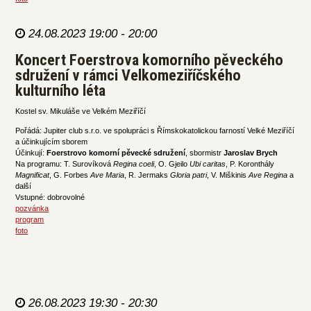
24.08.2023 19:00 - 20:00
Koncert Foerstrova komorního pěveckého
sdružení v rámci Velkomeziříčského
kulturního léta
Kostel sv. Mikuláše ve Velkém Meziříčí
Pořádá: Jupiter club s.r.o. ve spolupráci s Římskokatolickou farností Velké Meziříčí
a účinkujícím sborem
Účinkují:
Foerstrovo komorní pěvecké sdružení
, sbormistr
Jaroslav Brych
Na programu: T. Surovíková
Regina coeli
, O. Gjeilo
Ubi caritas
, P. Koronthály
Magnificat
, G. Forbes
Ave Maria
, R. Jermaks
Gloria patri
, V. Miškinis
Ave Regina
a
další
Vstupné: dobrovolné
pozvánka
program
foto
26.08.2023 19:30 - 20:30