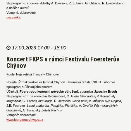
Na programu: sborové skladby A. Dvořáka, Z. Lukáše, G. Orbána, R. Lukowského
a dalších autorů
Vstupné: dobrovolné
pozvánka
17.09.2023 17:00 - 18:00
Koncert FKPS v rámci Festivalu Foersterův
Chýnov
Kostel Nejsvětější Trojice v Chýnově
Pořádá: Římskokatolická farnost Chýnov, Děkanská 305/6, 390 01 Tábor ve
spolupráci s účinkujícím sborem
Účinkují:
Foerstrovo komorní pěvecké sdružení
, sbormistr
Jaroslav Brych
Na programu: T. Surovíková
Regina coeli
, O. Gjeilo
Ubi caritas
, P. Koronthály
Magnificat
, G. Forbes
Ave Maria
, R. Jermaks
Gloria patri
, V. Miškinis
Ave Regina
,
J.B. Foerster
Lesní studánka, Pasačka, Písnička,
A. Dvořák
Pět moravských
dvojzpěvů
, A. Tučapský
Letěla bílá hus
Vstupné: dobrovolné
www.foersteruvchynov.cz