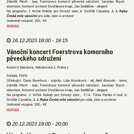
Zdeněk Plech - bas, Foerstrovo komorní pěvecké sdružení, Jaroslav Brych -
sbormistr, Komorní orchestr Dvořákova kraje, Jan Sedláček - dirigent
Na programu: J. Krček
Koledy pro ženský sbor
, A. Dvořák
Cavatina
,
J. J. Ryba
Česká mše vánoční
pro sóla, sbor a orchestr
Jednotné vstupné: 250,- Kč
program
16.12.2023 18:00 - 19:15
Vánoční koncert Foerstrova komorního
pěveckého sdružení
Kostel U Salvátora, Salvátorská 1, Praha 1
Pořádá: FKPS
Účinkující: Dana Burešová - soprán, Lída Kromková - alt, Aleš Briscein - tenor,
Zdeněk Plech - bas, Foerstrovo komorní pěvecké sdružení, Jaroslav Brych -
sbormistr, Komorní orchestr Dvořákova kraje, Jan Sedláček - dirigent
Na programu: J. Krček
Koledy pro ženský sbor
, F.I.A. Tůma
Partita d moll
, A.
Dvořák
Cavatina
,
J. J. Ryba
Česká mše vánoční
pro sóla, sbor a orchestr
Jednotné vstupné: 250,- Kč
program
20.12.2023 19:00 - 20:00