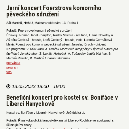
Jarní koncert Foerstrova komorního
pěveckého sdružení
Sál Martinů, HAMU, Malostranské nám. 13, Praha 1
Pořádá: Foerstrovo komorní pěvecké sdružení
Účinkují: Roman Janál - baryton, Radek Valenta - recitace, Lukáš Novotný a
Alžběta Čepická - housle, Leoš Čepický - housle, viola, Ludmila Čermáková -
klavír, Foerstrovo komorní pěvecké sdružení, Jaroslav Brych - dirigent
Na programu: V. Kálik
Jaro
, A. Dvořák
Moravské dvojzpěvy v úpravě autora pro
čtyřhlasý ženský sbor
, Z. Lukáš
Holoubci,
A. Tučapský
Letěla bílá hus
, B.
Martinů
Petrklíč
, B. Martinů
Otvírání studánek
pozvánka
program
foto
13.05.2023 18:00 - 19:00
Benefiční koncert pro kostel sv. Bonifáce v
Liberci Hanychově
Kostel sv. Bonifáce v Liberci - Hanychově, Ještědská ul.
Pořádá: Římskokatolická farnost-děkanství Liberec-Rochlice ve spolupráci s
účinkujícími sbory