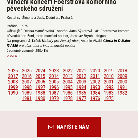
Vánoční koncert Foerstrova komorního
pěveckého sdružení
Kostel sv. Šimona a Judy, Dušní ul., Praha 1
Pořádá: FKPS
Účinkující: Denisa Hanušovská - soprán, Jana Sýkorová - alt, Foerstrovo komorní
pěvecké sdružení, Instrumentální soubor, Jaroslav Brych - dirigent
Na programu: J. Krček
Koledy
pro ženský sbor
, Antonio Vivaldi
Gloria in D Major
RV 589
p
ro sóla, sbor a instrumentální soubor
Jednotné vstupné: 250,- Kč
program
2026
2025
2024
2023
2022
2021
2020
2019
2018
2017
2016
2015
2014
2013
2012
2011
2010
2009
2008
2007
2006
2005
2004
2003
2002
2001
2000
1999
1998
1997
1996
1995
1994
1993
1992
1991
1990
1989
1988
1987
1986
1985
1984
1983
1982
1981
1980
1979
1978
1977
1976
1975
NAPIŠTE NÁM