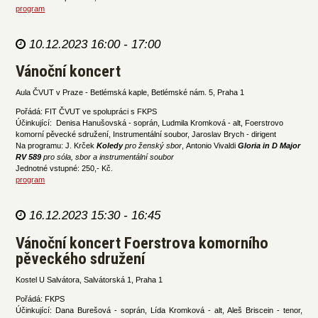
program
10.12.2023 16:00 - 17:00
Vánoční koncert
Aula ČVUT v Praze - Betlémská kaple, Betlémské nám. 5, Praha 1
Pořádá: FIT ČVUT ve spolupráci s FKPS
Účinkující: Denisa Hanušovská - soprán, Ludmila Kromková - alt, Foerstrovo
komorní pěvecké sdružení, Instrumentální soubor, Jaroslav Brych - dirigent
Na programu: J. Krček
Koledy
pro ženský sbor
, Antonio Vivaldi
Gloria in D Major
RV 589
p
ro sóla, sbor a instrumentální soubor
Jednotné vstupné: 250,- Kč.
program
16.12.2023 15:30 - 16:45
Vánoční koncert Foerstrova komorního
pěveckého sdružení
Kostel U Salvátora, Salvátorská 1, Praha 1
Pořádá: FKPS
Účinkující: Dana Burešová - soprán, Lída Kromková - alt, Aleš Briscein - tenor,