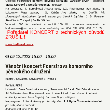
Účinkují:
Foerstrovo komorní pěvecké sdružení, Jaroslav Brych
- sbormistr,
Vlasta Korbová a Arnošt Proschek
- recitace
Na programu: T. Surovíková
Regina coeli
, J.G. Rheinberger
Ave Maria
, R.
Lukowsky
Pater noster
, G. Orbán
Ave Maria
, A. Dvořák
Pět
Moravských dvojzpěvův úpravě autora pro ženský čtyřhlas
, J. B. Foerster
Písnička
, A. Tučapský
Letěla bílá hus
Vstupné: 300 Kč; studenti a senioři 150 Kč; rezervace vstupenek na
hudbaaslovo@seznam.cz nebo telefonicky na 604 539 658, 608 610 741
Pořadatel KONCERT z technických důvodů
ZRUŠIL !!
www.hudbaaslovo.cz
09.12.2023 15:00 - 16:00
Vánoční koncert Foerstrova komorního
pěveckého sdružení
Kostel U Salvátora, Salvátorská 1, Praha 1
Pořádá: FKPS
Účinkující: Dana Burešová - soprán, Stanislava Jirků - alt, Aleš Briscein - tenor,
Jiří Sulženko - bas, Foerstrovo komorní pěvecké sdružení, Komorní orchestr,
umělecký vedoucí Leoš Čepický, Jaroslav Brych - dirigent
Na programu: J. Krček
Koledy pro ženský sbor
,
J. J. Ryba
Česká mše vánoční
pro sóla, sbor a orchestr
Jednotné vstupné: 250,- Kč.