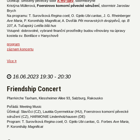
Účinkují: Smíšený pěvecký sbor
A my taky
, sbormistryně
Kristýna Müllerová,
Foerstrovo komorní pěvecké sdružení
, sbormistr Jaroslav
Brych
Na programu: T. Surovíková
Regina coeli
, O. Gjeilo
Ubi caritas
, J. G. Rheinberger
Ave Maria
, P. Koronthály
Magnificat
, A. Dvořák
Pět moravských dvojzpěvů, op. B
107
, A. Tučapský
Letěla bílá hus
Vstupné: dobrovolné, vybrané finanční prostředky budou věnovány na úpravy
kostela sv. Bonifáce v Hanychově
program
záznam koncertu
Více
16.06.2023 19:30 - 20:30
Friendship Concert
Pfarrkirche Taxham, Klessheimer Allee 93, Salzburg, Rakousko
Pořádá: Meeting Music
Účinkují: Slavíčci (CZ), Lautitia Gyermekkar (HU), Foerstrovo komorní pěvecké
sdružení (CZ), HARMONIE Lindenholzhausen (DE)
Program: T. Surovíková
Regina coeli
, O. Gjeilo
Ubi caritas
, G. Forbes
Ave Maria
,
P. Koronthály
Magnificat