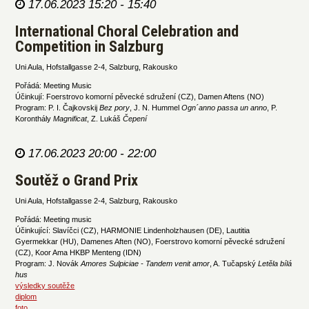
17.06.2023 15:20 - 15:40
International Choral Celebration and
Competition in Salzburg
Uni Aula, Hofstallgasse 2-4, Salzburg, Rakousko
Pořádá: Meeting Music
Účinkují: Foerstrovo komorní pěvecké sdružení (CZ), Damen Aftens (NO)
Program: P. I. Čajkovskij
Bez pory
, J. N. Hummel
Ogn´anno passa un anno
, P.
Koronthály
Magnificat
, Z. Lukáš
Čepení
17.06.2023 20:00 - 22:00
Soutěž o Grand Prix
Uni Aula, Hofstallgasse 2-4, Salzburg, Rakousko
Pořádá: Meeting music
Účinkující: Slavíčci (CZ), HARMONIE Lindenholzhausen (DE), Lautitia
Gyermekkar (HU), Damenes Aften (NO), Foerstrovo komorní pěvecké sdružení
(CZ), Koor Ama HKBP Menteng (IDN)
Program: J. Novák
Amores Sulpiciae - Tandem venit amor
, A. Tučapský
Letěla bílá
hus
výsledky soutěže
diplom
foto