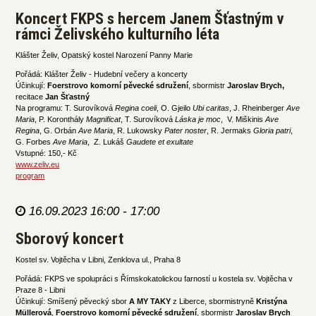
Koncert FKPS s hercem Janem Šťastným v
rámci Želivského kulturního léta
Klášter Želiv, Opatský kostel Narození Panny Marie
Pořádá: Klášter Želiv - Hudební večery a koncerty
Účinkují:
Foerstrovo komorní pěvecké sdružení
, sbormistr
Jaroslav Brych,
recitace
Jan Šťastný
Na programu: T. Surovíková
Regina coeli
, O. Gjeilo
Ubi caritas
, J. Rheinberger
Ave
Maria
, P. Koronthály
Magnificat
, T. Surovíková
Láska je moc
, V. Miškinis
Ave
Regina
, G. Orbán
Ave Maria
, R. Lukowsky
Pater noster
, R. Jermaks
Gloria patri
,
G. Forbes
Ave Maria
, Z. Lukáš
Gaudete et exultate
Vstupné: 150,- Kč
www.zeliv.eu
program
16.09.2023 16:00 - 17:00
Sborový koncert
Kostel sv. Vojtěcha v Libni, Zenklova ul., Praha 8
Pořádá: FKPS ve spolupráci s Římskokatolickou farností u kostela sv. Vojtěcha v
Praze 8 - Libni
Účinkují: Smíšený pěvecký sbor
A MY TAKY
z Liberce, sbormistryně
Kristýna
Müllerová
,
Foerstrovo komorní pěvecké sdružení
, sbormistr
Jaroslav Brych