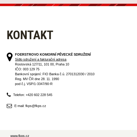
KONTAKT
FOERSTROVO KOMORNÍ PĚVECKÉ SDRUŽENÍ
Sídlo sdružení a fakturační adresa
Rostovská 127/11, 101 00, Praha 10
IČO: 003 129 75
Bankovní spojení: FIO Banka č.ú. 2701312030 / 2010
Reg. MV ČR dne 28. 11. 1990
pod č.j. VSP/1-3347/90-R
Telefon: +420 602 228 545
E-mail: fkps@fkps.cz
www.fkps.cz