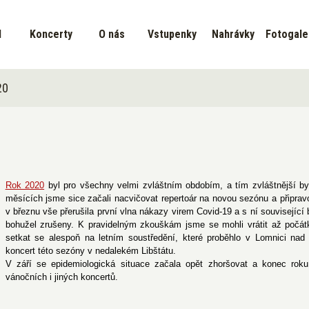
d
Koncerty
O nás
Vstupenky
Nahrávky
Fotogale
20
Rok 2020
byl pro všechny velmi zvláštním obdobím, a tím zvláštnější by
měsících jsme sice začali nacvičovat repertoár na novou sezónu a připravo
v březnu vše přerušila první vlna nákazy virem Covid-19 a s ní související 
bohužel zrušeny. K pravidelným zkouškám jsme se mohli vrátit až počát
setkat se alespoň na letním soustředění, které proběhlo v Lomnici nad
koncert této sezóny v nedalekém Libštátu.
V září se epidemiologická situace začala opět zhoršovat a konec rok
vánočních i jiných koncertů.