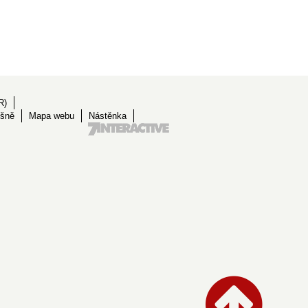
R)
ěšně
Mapa webu
Nástěnka