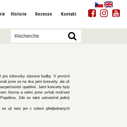
rie
Historie
Recenze
Kontakt
l pro milovníky sborové hudby. V prvních
vali jsme se na dva jarní koncerty, ale už
bezpečnostní opatření. Jarní koncerty byly
kem června a velmi jsme uvítali možnost
 Popelkou. Zde se také uskutečnil jediný
u se už nesl jen v rušení předjednaných