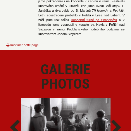
jsme pokračovali i na koncertě v červnu v rámci Festivalu
sborového umění v Jihlavě, kde jsme uvedli
Vlčí stopu
L.
Janáčka a dva cykly od B. Martinů
Tři legendy
a
Petrklíč
.
Letní soustředění proběhlo v Polabí v Lysé nad Labem. V
září jsme uskutečnili
koncertní turné po Skandinávii
a v
listopadu jsme vystoupili v kostele sv. Havla v Poříčí nad
Sázavou v rámci Podblanického hudebního podzimu se
sbormistrem Janem Steyerem.
Imprimer cette page
GALERIE
PHOTOS