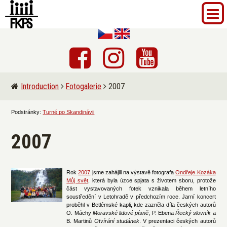
Introduction
Fotogalerie
2007
Podstránky:
Turné po Skandinávii
2007
Rok
2007
jsme zahájili na výstavě fotografa
Ondřeje Kozáka
Můj svět
, která byla úzce spjata s životem sboru, protože
část vystavovaných fotek vznikala během letního
soustředění v Letohradě v předchozím roce. Jarní koncert
proběhl v Betlémské kapli, kde zazněla díla českých autorů
O. Máchy
Moravské lidové písně
, P. Ebena
Řecký slovník
a
B. Martinů
Otvírání studánek
. V prezentaci českých autorů