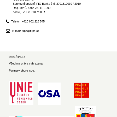
Bankovní spojení: FIO Banka č.ú. 2701312030 / 2010
Reg. MV ČR dne 28. 11. 1990
pod č.j. VSP/1-3347/90-R
Telefon: +420 602 228 545
E-mail: fkps@fkps.cz
www.fkps.cz
Všechna práva vyhrazena.
Partnery sboru jsou: