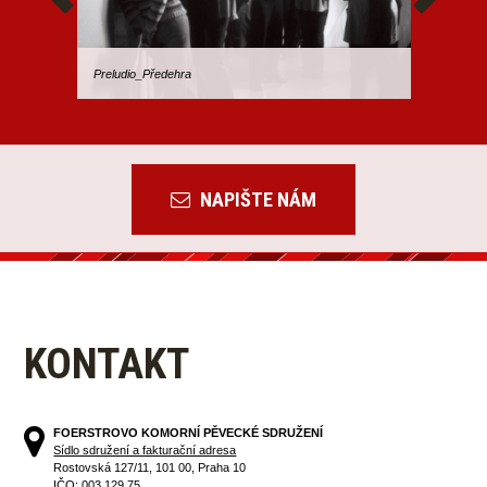
Preludio_Předehra
Cantabil
NAPIŠTE NÁM
KONTAKT
FOERSTROVO KOMORNÍ PĚVECKÉ SDRUŽENÍ
Sídlo sdružení a fakturační adresa
Rostovská 127/11, 101 00, Praha 10
IČO: 003 129 75