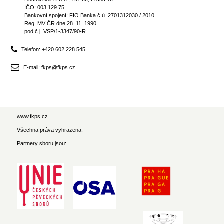
IČO: 003 129 75
Bankovní spojení: FIO Banka č.ú. 2701312030 / 2010
Reg. MV ČR dne 28. 11. 1990
pod č.j. VSP/1-3347/90-R
Telefon: +420 602 228 545
E-mail: fkps@fkps.cz
www.fkps.cz
Všechna práva vyhrazena.
Partnery sboru jsou: