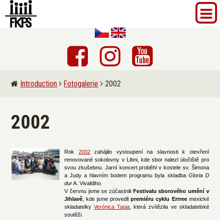
Introduction
Fotogalerie
2002
2002
Rok
2002
zahájilo vystoupení na slavnosti k otevření
renovované sokolovny v Libni, kde sbor nalezl útočiště pro
svou zkušebnu. Jarní koncert proběhl v kostele sv. Šimona
a Judy a hlavním bodem programu byla skladba
Gloria D
dur
A. Vivaldiho.
V červnu jsme se zúčastnili
Festivalu sborového umění v
Jihlavě
, kde jsme provedli
premiéru cyklu Errree
mexické
skladatelky
Verónica Tapia
, která zvítězila ve skladatelské
soutěži.