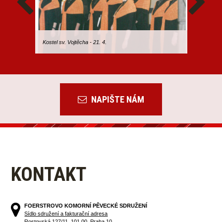
Kostel sv. Vojtěcha - 21. 4.
NAPIŠTE NÁM
KONTAKT
FOERSTROVO KOMORNÍ PĚVECKÉ SDRUŽENÍ
Sídlo sdružení a fakturační adresa
Rostovská 127/11, 101 00, Praha 10