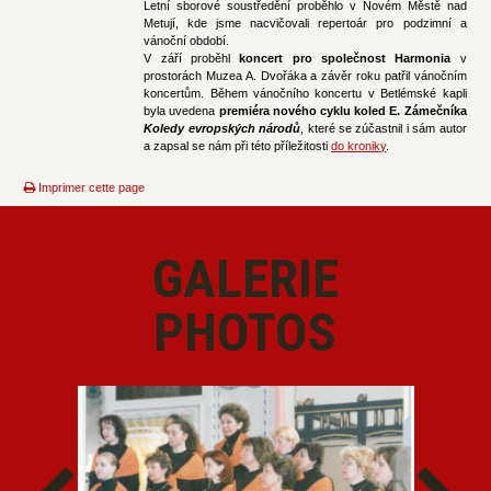
Letní sborové soustředění proběhlo v Novém Městě nad
Metují, kde jsme nacvičovali repertoár pro podzimní a
vánoční období.
V září proběhl
koncert pro společnost Harmonia
v
prostorách Muzea A. Dvořáka a závěr roku patřil vánočním
koncertům. Během vánočního koncertu v Betlémské kapli
byla uvedena
premiéra nového cyklu koled E. Zámečníka
Koledy evropských národů
, které se zúčastnil i sám autor
a zapsal se nám při této příležitosti
do kroniky
.
Imprimer cette page
GALERIE
PHOTOS