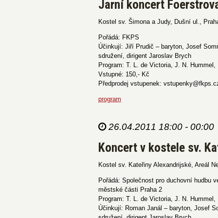
Jarní koncert Foerstro
Kostel sv. Šimona a Judy, Dušní ul., Prah
Pořádá: FKPS
Účinkují: Jiří Prudič – baryton, Josef Som
sdružení, dirigent Jaroslav Brych
Program: T. L. de Victoria, J. N. Hummel,
Vstupné: 150,- Kč
Předprodej vstupenek: vstupenky@fkps.cz
program
26.04.2011 18:00 - 00:00
Koncert v kostele sv. Ka
Kostel sv. Kateřiny Alexandrijské, Areál 
Pořádá: Společnost pro duchovní hudbu v
městské části Praha 2
Program: T. L. de Victoria, J. N. Hummel,
Účinkují: Roman Janál – baryton, Josef So
sdružení, dirigent Jaroslav Brych