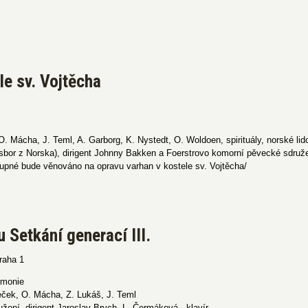
le sv. Vojtěcha
O. Mácha, J. Teml, A. Garborg, K. Nystedt, O. Woldoen, spirituály, norské lid
r z Norska), dirigent Johnny Bakken a Foerstrovo komorní pěvecké sdružení
upné bude věnováno na opravu varhan v kostele sv. Vojtěcha/
 Setkání generací III.
raha 1
rmonie
eček, O. Mácha, Z. Lukáš, J. Teml
žení, dirigent Jaroslav Brych, L. Čermáková - klavír