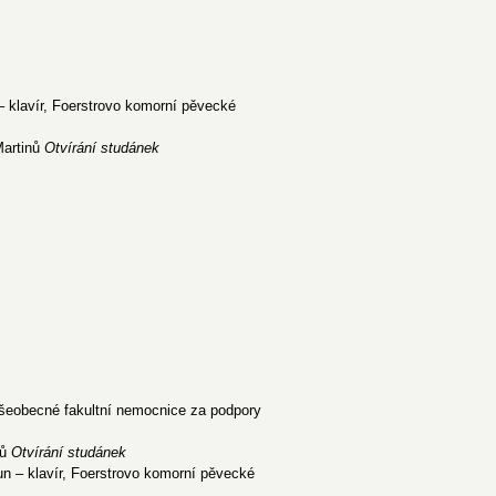
 – klavír, Foerstrovo komorní pěvecké
Martinů
Otvírání studánek
šeobecné fakultní nemocnice za podpory
nů
Otvírání studánek
un – klavír, Foerstrovo komorní pěvecké