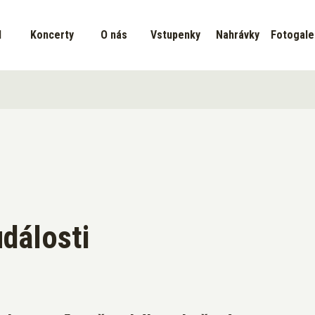
d
Koncerty
O nás
Vstupenky
Nahrávky
Fotogale
události