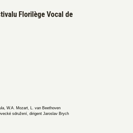
ivalu Florilège Vocal de
uula, W.A. Mozart, L. van Beethoven
cké sdružení, dirigent Jaroslav Brych