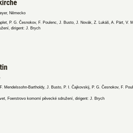
kirche
peyer, Německo
aplet, P. G. Česnokov, F. Poulenc, J. Busto, J. Novák, Z. Lukáš, A. Pärt, V. M
žení, dirigent: J. Brych
tin
e
F. Mendelssohn-Bartholdy, J. Busto, P. I. Čajkovskij, P. G. Česnokov, F. Poul
avet, Foerstrovo komorní pěvecké sdružení, dirigent: J. Brych