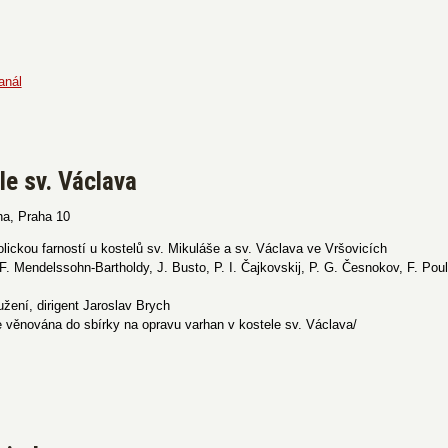
anál
le sv. Václava
ha, Praha 10
ickou farností u kostelů sv. Mikuláše a sv. Václava ve Vršovicích
F. Mendelssohn-Bartholdy, J. Busto, P. I. Čajkovskij, P. G. Česnokov, F. Poul
žení, dirigent Jaroslav Brych
 věnována do sbírky na opravu varhan v kostele sv. Václava/