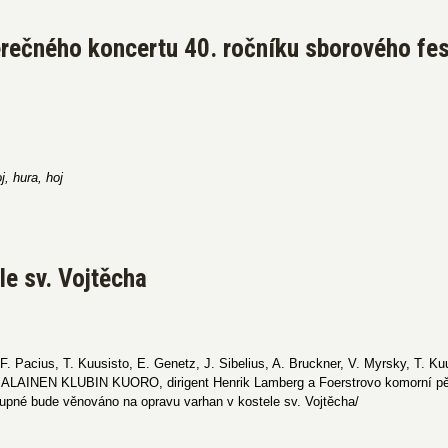
rečného koncertu 40. ročníku sborového fest
j, hura, hoj
le sv. Vojtěcha
F. Pacius, T. Kuusisto, E. Genetz, J. Sibelius, A. Bruckner, V. Myrsky, T. K
AINEN KLUBIN KUORO, dirigent Henrik Lamberg a Foerstrovo komorní pěve
upné bude věnováno na opravu varhan v kostele sv. Vojtěcha/