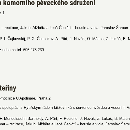
va komorního pěveckého sdružení
a 1
r – recitace, Jakub, Alžběta a Leoš Čepičtí – housle a viola, Jaroslav Šaroun
 P. I. Čajkovskij, P. G. Česnokov, A. Pärt, J. Novák, O. Mácha, Z. Lukáš, B. 
 nebo na tel. 606 278 239
teřiny
Nemocnice U Apolináře, Praha 2
e spolupráci s Rytířským řádem křížovníků s červenou hvězdou a vedením V
 F. Mendelssohn-Bartholdy, A. Pärt, F. Poulenc, J. Novák, Z. Lukáš, B. Marti
mr – recitace, Jakub, Alžběta a Leoš Čepičtí – housle a viola, Jaroslav Šaro