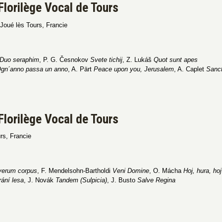
Florilège Vocal de Tours
Joué lès Tours, Francie
Duo seraphim
, P. G. Česnokov
Svete tichij
, Z. Lukáš
Quot sunt apes
gn´anno passa un anno
, A. Pärt
Peace upon you, Jerusalem
, A. Caplet
Sanc
Florilège Vocal de Tours
rs, Francie
verum corpus
, F. Mendelsohn-Bartholdi
Veni Domine
, O. Mácha
Hoj, hura, hoj
rání lesa
, J. Novák
Tandem (Sulpicia)
, J. Busto
Salve Regina