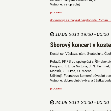
Vstupné: vstup volný
program
do kroniky se zapsal barytonista Roman J
10.05.2011 19:00 - 00:00
Sborový koncert v koste
Kostel sv. Václava, nám. Svatopluka Čec
Pořádá: FKPS ve spolupráci s Římskokatol
Program: T. L. de Victoria, J. N. Hummel, 
Martinů, Z. Lukáš, O. Mácha
Účinkují: Foerstrovo komorní pěvecké sdru
Vstupné: dobrovolné /vybraná částka bude
program
24.05.2011 20:00 - 00:00