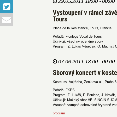
29.05.2011 18:00 - 00:00
Vystoupení v rámci závě
Tours
Place de la Résistence, Tours, Francie
Pořádá: Florilège Vocal de Tours
Účinkují: všechny oceněné sbory
Program: Z. Lukáš
Věneček
, O. Mácha
Ho
07.06.2011 18:00 - 00:00
Sborový koncert v koste
Kostel sv. Vojtěcha, Zenklova ul., Praha 8
Pořádá: FKPS
Program: Z. Lukáš, F. Poulenc, J. Novák, 
Účinkují: Mužský sbor HELSINGIN SUOMAL
Vstupné: vstupné dobrovolné /vybrané vst
program