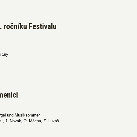
 ročníku Festivalu
ltury
menici
Orgel und Musiksommer
nis , J. Novák, O. Mácha, Z. Lukáš