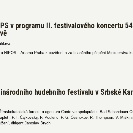
PS v programu II. festivalového koncertu 54.
avě
ihlava
 a NIPOS – Artama Praha z pověření a za finančního přispění Ministerstva ku
inárodního hudebního festivalu v Srbské Ka
Římskokatolická farnost a agentura Canto ve spolupráci s Bad Schandauer 
Caplet , P. I. Čajkovskij, F. Poulenc, P. G. Česnokov, R. Thompson, V. Miški
žení, dirigent Jaroslav Brych