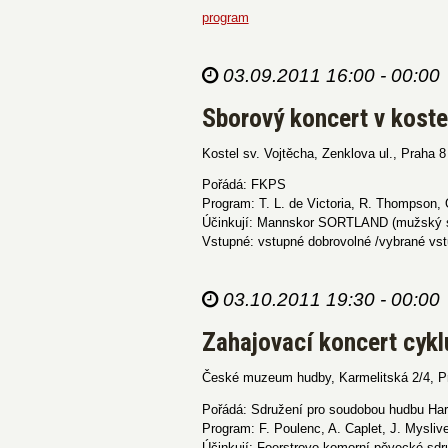
program
03.09.2011 16:00 - 00:00
Sborový koncert v koste
Kostel sv. Vojtěcha, Zenklova ul., Praha 8
Pořádá: FKPS
Program: T. L. de Victoria, R. Thompson, 
Účinkují: Mannskor SORTLAND (mužský sbo
Vstupné: vstupné dobrovolné /vybrané vst
03.10.2011 19:30 - 00:00
Zahajovací koncert cyklu
České muzeum hudby, Karmelitská 2/4, P
Pořádá: Sdružení pro soudobou hudbu Ha
Program: F. Poulenc, A. Caplet, J. Mysliv
Účinkují: Foerstrovo komorní pěvecké sdru