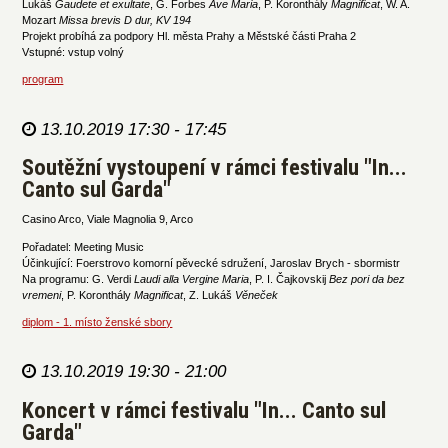
Lukáš
Gaudete et exultate
, G. Forbes
Ave Maria
, P. Koronthály
Magnificat
, W. A.
Mozart
Missa brevis D dur, KV 194
Projekt probíhá za podpory Hl. města Prahy a Městské části Praha 2
Vstupné: vstup volný
program
13.10.2019 17:30 - 17:45
Soutěžní vystoupení v rámci festivalu "In...
Canto sul Garda"
Casino Arco, Viale Magnolia 9, Arco
Pořadatel: Meeting Music
Účinkující: Foerstrovo komorní pěvecké sdružení, Jaroslav Brych - sbormistr
Na programu: G. Verdi
Laudi alla Vergine Maria
, P. I. Čajkovskij
Bez pori da bez
vremeni
, P. Koronthály
Magnificat
, Z. Lukáš
Věneček
diplom - 1. místo ženské sbory
13.10.2019 19:30 - 21:00
Koncert v rámci festivalu "In... Canto sul
Garda"