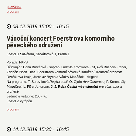
pozvánka
program
08.12.2019 15:00 - 16:15
Vánoční koncert Foerstrova komorního
pěveckého sdružení
Kostel U Salvátora, Salvátorská 1, Praha 1
Pořádá: FKPS
Účinkující: Dana Burešová - soprán, Ludmila Kromková - alt, Aleš Briscein - tenor,
Zdeněk Plech - bas, Foerstrovo komorní pěvecké sdružení, Komorní orchestr
Dvořákova kraje, Jaroslav Brych a Václav Mazáček - dirigenti
Na programu: T. Surovíková
Regina coeli
, O. Gjeilo
Ave Generosa,
P. Koronthály
Magnificat
, L. Fišer
Amoroso
,
J. J. Ryba
Česká mše vánoční
pro sóla, sbor a
orchestr
Jednotné vstupné: 200,- Kč
Kostel je vytápěn.
program
14.12.2019 15:30 - 16:45