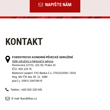
NAPIŠTE NÁM
KONTAKT
FOERSTROVO KOMORNÍ PĚVECKÉ SDRUŽENÍ
Sídlo sdružení a fakturační adresa
Rostovská 127/11, 101 00, Praha 10
IČO: 003 129 75
Bankovní spojení: FIO Banka č.ú. 2701312030 / 2010
Reg. MV ČR dne 28. 11. 1990
pod č.j. VSP/1-3347/90-R
Telefon: +420 602 228 545
E-mail: fkps@fkps.cz