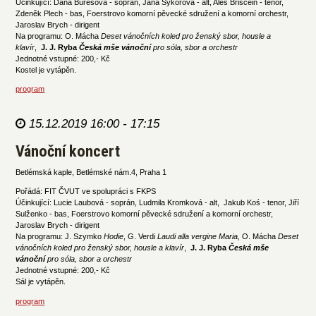
Účinkující: Dana Burešová - soprán, Jana Sýkorová - alt, Aleš Briscein - tenor,
Zdeněk Plech - bas, Foerstrovo komorní pěvecké sdružení a komorní orchestr,
Jaroslav Brych - dirigent
Na programu: O. Mácha
Deset vánočních koled pro ženský sbor, housle a
klavír
,
J. J. Ryba
Česká mše vánoční
pro sóla, sbor a orchestr
Jednotné vstupné: 200,- Kč
Kostel je vytápěn.
program
15.12.2019 16:00 - 17:15
Vánoční koncert
Betlémská kaple, Betlémské nám.4, Praha 1
Pořádá: FIT ČVUT ve spolupráci s FKPS
Účinkující: Lucie Laubová - soprán, Ludmila Kromková - alt, Jakub Koś - tenor, Jiří
Sulženko - bas, Foerstrovo komorní pěvecké sdružení a komorní orchestr,
Jaroslav Brych - dirigent
Na programu: J. Szymko
Hodie
, G. Verdi
Laudi alla vergine Maria, ​
O. Mácha
Deset
vánočních koled pro ženský sbor, housle a klavír
,
J. J. Ryba
Česká mše
vánoční
pro sóla, sbor a orchestr
Jednotné vstupné: 200,- Kč
Sál je vytápěn.
program