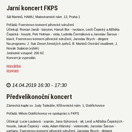
Jarní koncert FKPS
Sál Martinů, HAMU, Malostranské nám. 13, Praha 1
Pořádá: Foerstrovo komorní pěvecké sdružení
Účinkují: Roman Janál - baryton, Hanuš Bor - recitace, Leoš Čepický a Alžběta
Čepická - housle, Petr Holman - viola, Ludmila Čermáková a Jaroslav Šaroun -
klavír, Foerstrovo komorní pěvecké sdružení, Jaroslav Brych - dirigent
Na programu: J. Suk
Deset ženských zpěvů
, B. Martinů
Otvírání studánek
, J.
Novák
Sulpicia
(výběr)
Jednotné vstupné: 200 Kč
Koncert je vyprodán.
pozvánka
program
14.04.2019 16:30 - 17:30
Předvelikonoční koncert
Zámecká kaple sv. Judy Tadeáše, Křižovnické nám. 1, Dobřichovice
Pořádá: Město Dobřichovice ve spolupráci s FKPS
Účinkují: Lucie Laubová - soprán, Jana Sýkorová - alt, Leoš a Alžběta Čepických -
housle, Jakub Čepický - viola, Adam Klánský - violoncello, Jaroslav Šaroun -
varhany, Foerstrovo komorní pěvecké sdružení, Jaroslav Brych - dirigent