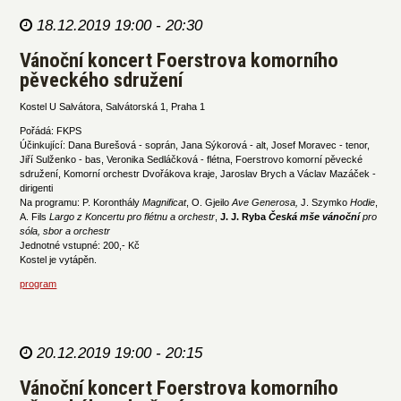
18.12.2019 19:00 - 20:30
Vánoční koncert Foerstrova komorního
pěveckého sdružení
Kostel U Salvátora, Salvátorská 1, Praha 1
Pořádá: FKPS
Účinkující: Dana Burešová - soprán, Jana Sýkorová - alt, Josef Moravec - tenor,
Jiří Sulženko - bas, Veronika Sedláčková - flétna, Foerstrovo komorní pěvecké
sdružení, Komorní orchestr Dvořákova kraje, Jaroslav Brych a Václav Mazáček -
dirigenti
Na programu: P. Koronthály
Magnificat
, O. Gjeilo
Ave Generosa,
J. Szymko
Hodie
,
A. Fils
Largo z Koncertu pro flétnu a orchestr
,
J. J. Ryba
Česká mše vánoční
pro
sóla, sbor a orchestr
Jednotné vstupné: 200,- Kč
Kostel je vytápěn.
program
20.12.2019 19:00 - 20:15
Vánoční koncert Foerstrova komorního