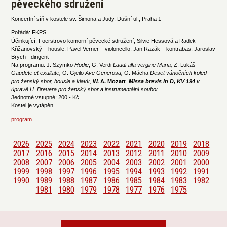
pěveckého sdružení
Koncertní síň v kostele sv. Šimona a Judy, Dušní ul., Praha 1
Pořádá: FKPS
Účinkující: Foerstrovo komorní pěvecké sdružení, Silvie Hessová a Radek
Křižanovský – housle, Pavel Verner – violoncello, Jan Razák – kontrabas, Jaroslav
Brych - dirigent
Na programu: J. Szymko
Hodie
, G. Verdi
Laudi alla vergine Maria,
Z. Lukáš
Gaudete et exultate,
O. Gjeilo
Ave Generosa,
O. Mácha
Deset vánočních koled
pro ženský sbor, housle a klavír,
W. A. Mozart
Missa brevis in D, KV 194
v
úpravě H. Breuera pro ženský sbor a instrumentální soubor
Jednotné vstupné: 200,- Kč
Kostel je vytápěn.
program
2026
2025
2024
2023
2022
2021
2020
2019
2018
2017
2016
2015
2014
2013
2012
2011
2010
2009
2008
2007
2006
2005
2004
2003
2002
2001
2000
1999
1998
1997
1996
1995
1994
1993
1992
1991
1990
1989
1988
1987
1986
1985
1984
1983
1982
1981
1980
1979
1978
1977
1976
1975