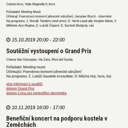
Casino Arco, Viale Magnolia 9, Arco
Pořadatel: Meeting Music
Účinkují: Foerstrovo komorní pěvecké sdružení, Jaroslav Brych - sbormistr
Na programu: J. Novák
Tandem venit amo
r, G. Verdi
Laudi alla Vergine Maria
, V.
Miškinis
Ave Regina
, Z. Lukáš
Čepení
, E. Suchoň
Bodaj by vás
15.10.2019 20:00 - 22:00
Soutěžní vystoupení o Grand Prix
Chiesa San Giuseppe, Via Zara, Riva del Garda
Pořadatel: Meeting music
Účinkující: Foerstrovo komorní pěvecké sdružení
Na programu: Z. Lukáš
Gaudete et exultate
, O. Mácha
Hoj, hura, hoj
více informací o soutěži
diplom Grand Prix
diplom Cena pro nejlepšího sbormistra
10.11.2019 16:00 - 17:00
Benefiční koncert na podporu kostela v
Zeměchách