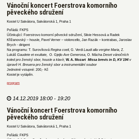
Vánoční koncert Foerstrova komorního
pěveckého sdružení
Kostel U Salvátora, Salvátorská 1, Praha 1
Pořádá: FKPS
Účinkující: Foerstrovo komorní pěvecké sdružení, Silvie Hessová a Radek
Křižanovský – housle, Pavel Verner – violoncello, Jan Razák – kontrabas, Jaroslav
Brych - dirigent
Na programu: T. Surovíková
Regina coeli
, G. Verdi
Laudi alla vergine Maria,
Z.
Lukáš
Gaudete et exultate,
O. Gjejlo
Ave Generosa,
O. Mácha
Deset vánočních
koled pro ženský sbor, housle a klavír,
W. A. Mozart
Missa brevis in D, KV 194
v
úpravě H. Breuera pro ženský sbor a instrumentální soubor
Jednotné vstupné: 200,- Kč
Kostel je vytápěn.
program
14.12.2019 18:00 - 19:20
Vánoční koncert Foerstrova komorního
pěveckého sdružení
Kostel U Salvátora, Salvátorská 1, Praha 1
Pořádá: FKPS