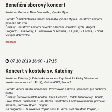
Benefiční sborový koncert
Kostel sv. Vavřince, Nám. Vaňorného, Vysoké Mýto
Pořádá: Římskokatolická farnost děkanství Vysoké Mýto a Foerstrovo komorní
pěvecké sdružení
Účinkují: Foerstrovo komorní pěvecké sdružení, Jaroslav Brych - dirigent
Program: R. Lukowsky, T. Surovíková, V. Miškinis, O. Gjeilo, G. Forbes, G. Verdi
Vstupné dobrovolné.
program
07.10.2019 16:00 - 17:15
Koncert v kostele sv. Kateřiny
Kostel sv. Kateřiny (v Kateřinské zahradě u Psychiatrické kliniky Všeobecné
fakultní nemocnice a 1.LF UK), Viničná 468/2, Praha 2
Pořádá: Vedení fakultní nemocnice, Pravoslavná církev a Společnost pro duchovní
hudbu
Účinkují: Členové kvarteta Apollon - Silvie Hessová, Radek Křižanovský - housle,
Pavel Verner - violoncello a Jan Razák - kontrabas; Foerstrovo komorní pěvecké
sdružení, Jaroslav Brych - dirigent
Na programu: T. Surovíková
Regina coeli
, G. Verdi
Laudi alla Maria Vergine
, Z.