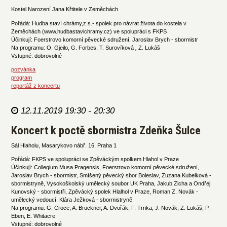
Kostel Narození Jana Křtitele v Zeměchách
Pořádá: Hudba staví chrámy,z.s.- spolek pro návrat života do kostela v
Zeměchách (www.hudbastavichramy.cz) ve spolupráci s FKPS
Účinkují: Foerstrovo komorní pěvecké sdružení, Jaroslav Brych - sbormistr
Na programu: O. Gjeilo, G. Forbes, T. Surovíková
,
Z. Lukáš
Vstupné: dobrovolné
pozvánka
program
reportáž z koncertu
12.11.2019 19:30 - 20:30
Koncert k poctě sbormistra Zdeňka Šulce
Sál Hlaholu, Masarykovo nábř. 16, Praha 1
Pořádá: FKPS ve spolupráci se Zpěváckým spolkem Hlahol v Praze
Účinkují: Collegium Musa Pragensis, Foerstrovo komorní pěvecké sdružení,
Jaroslav Brych - sbormistr, Smíšený pěvecký sbor Boleslav, Zuzana Kubelková -
sbormistryně, Vysokoškolský umělecký soubor UK Praha, Jakub Zicha a Ondřej
Kunovský - sbormistři, Zpěvácký spolek Hlalhol v Praze, Roman Z. Novák -
umělecký vedoucí, Klára Ježková - sbormistryně
Na programu: G. Croce, A. Bruckner, A. Dvořák, F. Trnka, J. Novák, Z. Lukáš, P.
Eben, E. Whitacre
Vstupné: dobrovolné