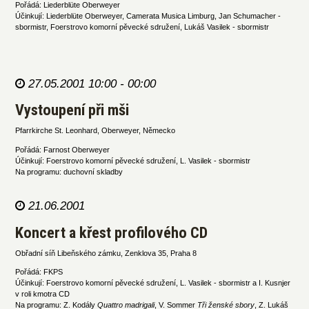
Pořádá: Liederblüte Oberweyer
Účinkují: Liederblüte Oberweyer, Camerata Musica Limburg, Jan Schumacher -
sbormistr, Foerstrovo komorní pěvecké sdružení, Lukáš Vasilek - sbormistr
27.05.2001 10:00 - 00:00
Vystoupení při mši
Pfarrkirche St. Leonhard, Oberweyer, Německo
Pořádá: Farnost Oberweyer
Účinkují: Foerstrovo komorní pěvecké sdružení, L. Vasilek - sbormistr
Na programu: duchovní skladby
21.06.2001
Koncert a křest profilového CD
Obřadní síň Libeňského zámku, Zenklova 35, Praha 8
Pořádá: FKPS
Účinkují: Foerstrovo komorní pěvecké sdružení, L. Vasilek - sbormistr a I. Kusnjer
v roli kmotra CD
Na programu: Z. Kodály
Quattro madrigali
, V. Sommer
Tři ženské sbory
, Z. Lukáš