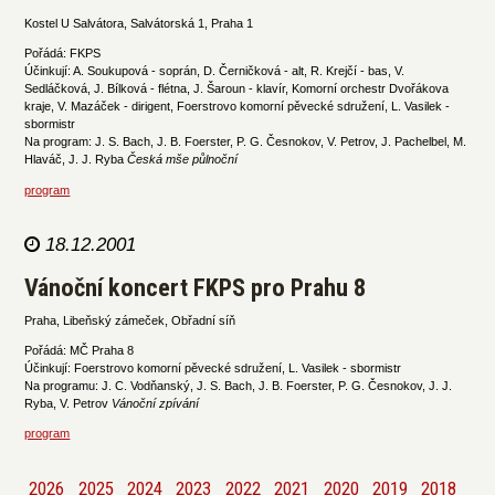
Kostel U Salvátora, Salvátorská 1, Praha 1
Pořádá: FKPS
Účinkují: A. Soukupová - soprán, D. Černičková - alt, R. Krejčí - bas, V.
Sedláčková, J. Bílková - flétna, J. Šaroun - klavír, Komorní orchestr Dvořákova
kraje, V. Mazáček - dirigent, Foerstrovo komorní pěvecké sdružení, L. Vasilek -
sbormistr
Na program: J. S. Bach, J. B. Foerster, P. G. Česnokov, V. Petrov, J. Pachelbel, M.
Hlaváč, J. J. Ryba
Česká mše půlnoční
program
18.12.2001
Vánoční koncert FKPS pro Prahu 8
Praha, Libeňský zámeček, Obřadní síň
Pořádá: MČ Praha 8
Účinkují: Foerstrovo komorní pěvecké sdružení, L. Vasilek - sbormistr
Na programu: J. C. Vodňanský, J. S. Bach, J. B. Foerster, P. G. Česnokov, J. J.
Ryba, V. Petrov
Vánoční zpívání
program
2026
2025
2024
2023
2022
2021
2020
2019
2018