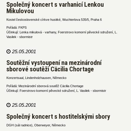
Společný koncert s varhanicí Lenkou
Mikulovou
Kostel československé církve husitké, Wuchterlova 535/5, Praha 6
Pořádá: FKPS
Účinkují: Lenka mikulová - varhany, Foerstrovo komorní pěvecké sdružení, L.
Vasilek - sbormistr
25.05.2001
Soutěžní vystoupení na mezinárodní
sborové soutěži Cäcilia Chortage
Konzertsaal, Lindenholzhausen, Německo
Pořádá: Mezinárodní sborová soutěž Cäcilia Chortage
Účinkují: Foerstrovo komorní pěvecké sdružení, L. Vasilek - sbormistr
25.05.2001
Společný koncert s hostitelskými sbory
DGH (sál radnice), Oberweyer, Německo