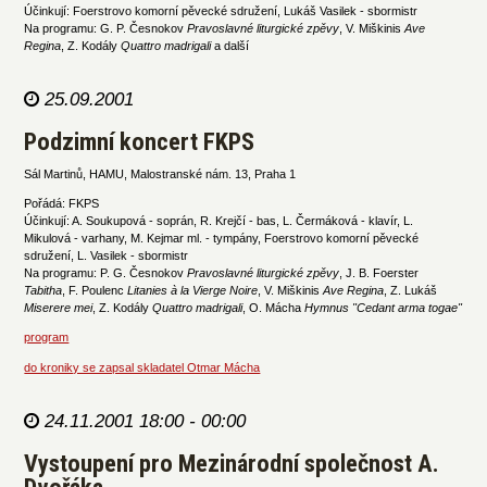
Účinkují: Foerstrovo komorní pěvecké sdružení, Lukáš Vasilek - sbormistr
Na programu: G. P. Česnokov
Pravoslavné liturgické zpěvy
, V. Miškinis
Ave
Regina
, Z. Kodály
Quattro madrigali
a další
25.09.2001
Podzimní koncert FKPS
Sál Martinů, HAMU, Malostranské nám. 13, Praha 1
Pořádá: FKPS
Účinkují: A. Soukupová - soprán, R. Krejčí - bas, L. Čermáková - klavír, L.
Mikulová - varhany, M. Kejmar ml. - tympány, Foerstrovo komorní pěvecké
sdružení, L. Vasilek - sbormistr
Na programu: P. G. Česnokov
Pravoslavné liturgické zpěvy
, J. B. Foerster
Tabitha
, F. Poulenc
Litanies à la Vierge Noire
, V. Miškinis
Ave Regina
, Z. Lukáš
Miserere mei
, Z. Kodály
Quattro madrigali
, O. Mácha
Hymnus "Cedant arma togae"
program
do kroniky se zapsal skladatel Otmar Mácha
24.11.2001 18:00 - 00:00
Vystoupení pro Mezinárodní společnost A.
Dvořáka