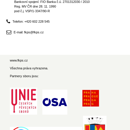
Bankovní spojení: FIO Banka č.ú. 2701312030 / 2010
Reg. MV ČR dne 28. 11. 1990
pod č.j. VSP/1-3347/90-R
Telefon: +420 602 228 545
E-mail: fkps@fkps.cz
www.fkps.cz
Všechna práva vyhrazena.
Partnery sboru jsou: