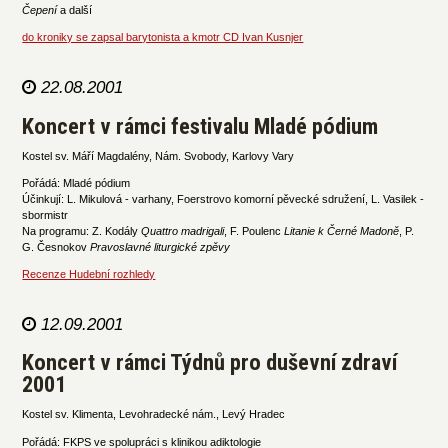
Čepení
a další
do kroniky se zapsal barytonista a kmotr CD Ivan Kusnjer
22.08.2001
Koncert v rámci festivalu Mladé pódium
Kostel sv. Máří Magdalény, Nám. Svobody, Karlovy Vary
Pořádá: Mladé pódium
Účinkují: L. Mikulová - varhany, Foerstrovo komorní pěvecké sdružení, L. Vasilek -
sbormistr
Na programu: Z. Kodály
Quattro madrigali
, F. Poulenc
Litanie k Černé Madoně
, P.
G. Česnokov
Pravoslavné liturgické zpěvy
Recenze Hudební rozhledy
12.09.2001
Koncert v rámci Týdnů pro duševní zdraví
2001
Kostel sv. Klimenta, Levohradecké nám., Levý Hradec
Pořádá: FKPS ve spolupráci s klinikou adiktologie