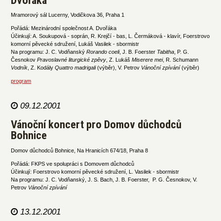
Mramorový sál Lucerny, Vodičkova 36, Praha 1
Pořádá: Mezinárodní společnost A. Dvořáka
Účinkují: A. Soukupová - soprán, R. Krejčí - bas, L. Čermáková - klavír, Foerstrovo
komorní pěvecké sdružení, Lukáš Vasilek - sbormistr
Na programu: J. C. Vodňanský
Rorando coeli
, J. B. Foerster
Tabitha
, P. G.
Česnokov
Pravoslavné liturgické zpěvy
, Z. Lukáš
Miserere mei
, R. Schumann
Vodník
, Z. Kodály
Quattro madrigali
(výběr), V. Petrov
Vánoční zpívání
(výběr)
program
09.12.2001
Vánoční koncert pro Domov důchodců
Bohnice
Domov důchodců Bohnice, Na Hranicích 674/18, Praha 8
Pořádá: FKPS ve spolupráci s Domovem důchodců
Účinkují: Foerstrovo komorní pěvecké sdružení, L. Vasilek - sbormistr
Na programu: J. C. Vodňanský, J. S. Bach, J. B. Foerster, P. G. Česnokov, V.
Petrov
Vánoční zpívání
13.12.2001