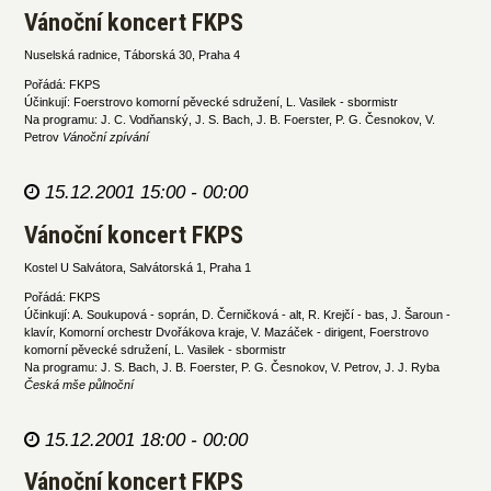
Vánoční koncert FKPS
Nuselská radnice, Táborská 30, Praha 4
Pořádá: FKPS
Účinkují: Foerstrovo komorní pěvecké sdružení, L. Vasilek - sbormistr
Na programu: J. C. Vodňanský, J. S. Bach, J. B. Foerster, P. G. Česnokov, V.
Petrov
Vánoční zpívání
15.12.2001 15:00 - 00:00
Vánoční koncert FKPS
Kostel U Salvátora, Salvátorská 1, Praha 1
Pořádá: FKPS
Účinkují: A. Soukupová - soprán, D. Černičková - alt, R. Krejčí - bas, J. Šaroun -
klavír, Komorní orchestr Dvořákova kraje, V. Mazáček - dirigent, Foerstrovo
komorní pěvecké sdružení, L. Vasilek - sbormistr
Na programu: J. S. Bach, J. B. Foerster, P. G. Česnokov, V. Petrov, J. J. Ryba
Česká mše půlnoční
15.12.2001 18:00 - 00:00
Vánoční koncert FKPS