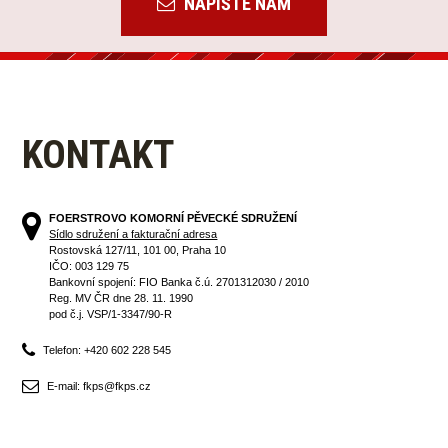
NAPIŠTE NÁM
KONTAKT
FOERSTROVO KOMORNÍ PĚVECKÉ SDRUŽENÍ
Sídlo sdružení a fakturační adresa
Rostovská 127/11, 101 00, Praha 10
IČO: 003 129 75
Bankovní spojení: FIO Banka č.ú. 2701312030 / 2010
Reg. MV ČR dne 28. 11. 1990
pod č.j. VSP/1-3347/90-R
Telefon: +420 602 228 545
E-mail: fkps@fkps.cz