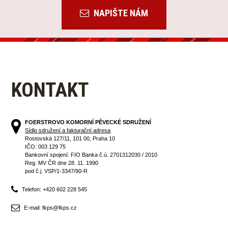
NAPIŠTE NÁM
KONTAKT
FOERSTROVO KOMORNÍ PĚVECKÉ SDRUŽENÍ
Sídlo sdružení a fakturační adresa
Rostovská 127/11, 101 00, Praha 10
IČO: 003 129 75
Bankovní spojení: FIO Banka č.ú. 2701312030 / 2010
Reg. MV ČR dne 28. 11. 1990
pod č.j. VSP/1-3347/90-R
Telefon: +420 602 228 545
E-mail: fkps@fkps.cz