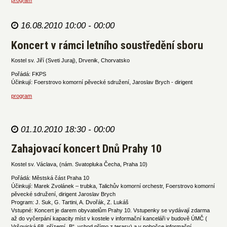
program
16.08.2010 10:00 - 00:00
Koncert v rámci letního soustředění sboru
Kostel sv. Jiří (Sveti Juraj), Drvenik, Chorvatsko
Pořádá: FKPS
Účinkují: Foerstrovo komorní pěvecké sdružení, Jaroslav Brych - dirigent
program
01.10.2010 18:30 - 00:00
Zahajovací koncert Dnů Prahy 10
Kostel sv. Václava, (nám. Svatopluka Čecha, Praha 10)
Pořádá: Městská část Praha 10
Účinkují: Marek Zvolánek – trubka, Talichův komorní orchestr, Foerstrovo komorní
pěvecké sdružení, dirigent Jaroslav Brych
Program: J. Suk, G. Tartini, A. Dvořák, Z. Lukáš
Vstupné: Koncert je darem obyvatelům Prahy 10. Vstupenky se vydávají zdarma
až do vyčerpání kapacity míst v kostele v informační kanceláři v budově ÚMČ (
Vršovická 68, přízemí „B“, vchod přímo z terasy) a v pobočce informační