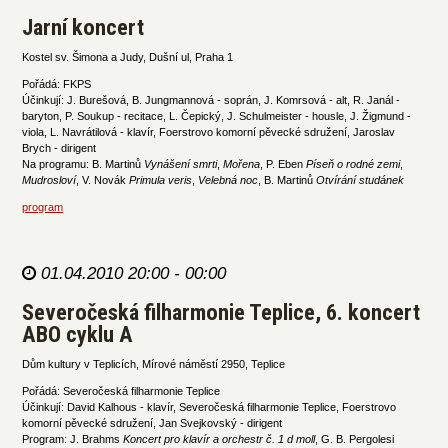
Jarní koncert
Kostel sv. Šimona a Judy, Dušní ul, Praha 1
Pořádá: FKPS
Účinkují: J. Burešová, B. Jungmannová - soprán, J. Komrsová - alt, R. Janál -
baryton, P. Soukup - recitace, L. Čepický, J. Schulmeister - housle, J. Žigmund -
viola, L. Navrátilová - klavír, Foerstrovo komorní pěvecké sdružení, Jaroslav
Brych - dirigent
Na programu: B. Martinů
Vynášení smrti
,
Mořena
, P. Eben
Píseň o rodné zemi
,
Mudrosloví
, V. Novák
Primula veris
,
Velebná noc
, B. Martinů
Otvírání studánek
program
01.04.2010 20:00 - 00:00
Severočeská filharmonie Teplice, 6. koncert
ABO cyklu A
Dům kultury v Teplicích, Mírové náměstí 2950, Teplice
Pořádá: Severočeská filharmonie Teplice
Účinkují: David Kalhous - klavír, Severočeská filharmonie Teplice, Foerstrovo
komorní pěvecké sdružení, Jan Svejkovský - dirigent
Program: J. Brahms
Koncert pro klavír a orchestr č. 1 d moll
, G. B. Pergolesi