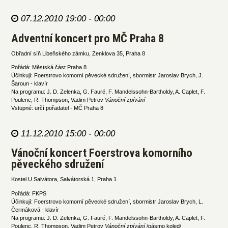
07.12.2010 19:00 - 00:00
Adventní koncert pro MČ Praha 8
Obřadní síň Libeňského zámku, Zenklova 35, Praha 8
Pořádá: Městská část Praha 8
Účinkují: Foerstrovo komorní pěvecké sdružení, sbormistr Jaroslav Brych, J.
Šaroun - klavír
Na programu: J. D. Zelenka, G. Fauré, F. Mandelssohn-Bartholdy, A. Caplet, F.
Poulenc, R. Thompson, Vadim Petrov
Vánoční zpívání
Vstupné: určí pořadatel - MČ Praha 8
11.12.2010 15:00 - 00:00
Vánoční koncert Foerstrova komorního
pěveckého sdružení
Kostel U Salvátora, Salvátorská 1, Praha 1
Pořádá: FKPS
Účinkují: Foerstrovo komorní pěvecké sdružení, sbormistr Jaroslav Brych, L.
Čermáková - klavír
Na programu: J. D. Zelenka, G. Fauré, F. Mandelssohn-Bartholdy, A. Caplet, F.
Poulenc, R. Thompson, Vadim Petrov
Vánoční zpívání
/pásmo koled/