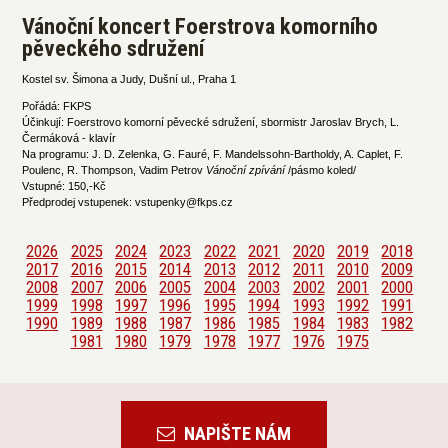
Vánoční koncert Foerstrova komorního
pěveckého sdružení
Kostel sv. Šimona a Judy, Dušní ul., Praha 1
Pořádá: FKPS
Účinkují: Foerstrovo komorní pěvecké sdružení, sbormistr Jaroslav Brych, L.
Čermáková - klavír
Na programu: J. D. Zelenka, G. Fauré, F. Mandelssohn-Bartholdy, A. Caplet, F.
Poulenc, R. Thompson, Vadim Petrov
Vánoční zpívání
/pásmo koled/
Vstupné: 150,-Kč
Předprodej vstupenek: vstupenky@fkps.cz
2026
2025
2024
2023
2022
2021
2020
2019
2018
2017
2016
2015
2014
2013
2012
2011
2010
2009
2008
2007
2006
2005
2004
2003
2002
2001
2000
1999
1998
1997
1996
1995
1994
1993
1992
1991
1990
1989
1988
1987
1986
1985
1984
1983
1982
1981
1980
1979
1978
1977
1976
1975
NAPIŠTE NÁM