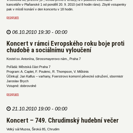
kanceláře v Plaňanské 1 od pondělí 20. 9. 2010 (od 8 hodin ráno). Zbylé vstupenky
pak v místě konání v den koncertu v 18 hodin.
program
06.10.2010 19:30 - 00:00
Koncert v rámci Evropského roku boje proti
chudobě a sociálnímu vyloučení
Kostel sv. Antonína, Strossmayerovo nám., Praha 7
Pořádá: Městská část Praha 7
Program: A. Caplet, F. Poulenc, R. Thompson, V. Miškinis
Účinkují: Jan Kalfus – varhany, Foerstrovo komorní pěvecké sdružení, sbormistr
Jaroslav Brych
Vstupné: dobrovolné
program
21.10.2010 19:00 - 00:00
Koncert – 749. Chrudimský hudební večer
Velký sál Muzea, Široká 85, Chrudim