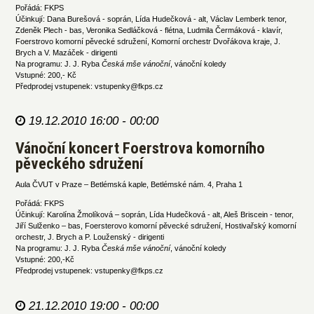
Pořádá: FKPS
Účinkují: Dana Burešová - soprán, Lída Hudečková - alt, Václav Lemberk tenor,
Zdeněk Plech - bas, Veronika Sedláčková - flétna, Ludmila Čermáková - klavír,
Foerstrovo komorní pěvecké sdružení, Komorní orchestr Dvořákova kraje, J.
Brych a V. Mazáček - dirigenti
Na programu: J. J. Ryba
Česká mše vánoční
, vánoční koledy
Vstupné: 200,- Kč
Předprodej vstupenek: vstupenky@fkps.cz
19.12.2010 16:00 - 00:00
Vánoční koncert Foerstrova komorního
pěveckého sdružení
Aula ČVUT v Praze – Betlémská kaple, Betlémské nám. 4, Praha 1
Pořádá: FKPS
Účinkují: Karolína Žmolíková – soprán, Lída Hudečková - alt, Aleš Briscein - tenor,
Jiří Sulženko – bas, Foersterovo komorní pěvecké sdružení, Hostivařský komorní
orchestr, J. Brych a P. Louženský - dirigenti
Na programu: J. J. Ryba
Česká mše vánoční
, vánoční koledy
Vstupné: 200,-Kč
Předprodej vstupenek: vstupenky@fkps.cz
21.12.2010 19:00 - 00:00