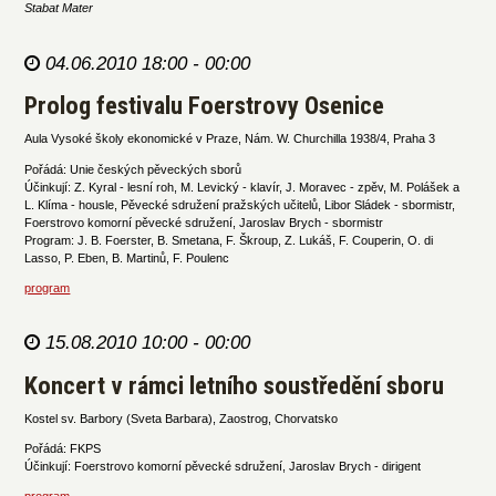
Stabat Mater
04.06.2010 18:00 - 00:00
Prolog festivalu Foerstrovy Osenice
Aula Vysoké školy ekonomické v Praze, Nám. W. Churchilla 1938/4, Praha 3
Pořádá: Unie českých pěveckých sborů
Účinkují: Z. Kyral - lesní roh, M. Levický - klavír, J. Moravec - zpěv, M. Polášek a
L. Klíma - housle, Pěvecké sdružení pražských učitelů, Libor Sládek - sbormistr,
Foerstrovo komorní pěvecké sdružení, Jaroslav Brych - sbormistr
Program: J. B. Foerster, B. Smetana, F. Škroup, Z. Lukáš, F. Couperin, O. di
Lasso, P. Eben, B. Martinů, F. Poulenc
program
15.08.2010 10:00 - 00:00
Koncert v rámci letního soustředění sboru
Kostel sv. Barbory (Sveta Barbara), Zaostrog, Chorvatsko
Pořádá: FKPS
Účinkují: Foerstrovo komorní pěvecké sdružení, Jaroslav Brych - dirigent