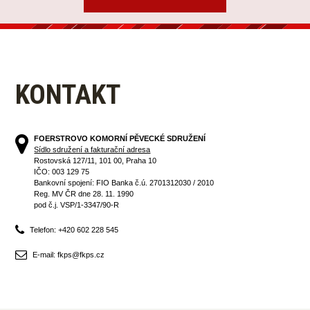
KONTAKT
FOERSTROVO KOMORNÍ PĚVECKÉ SDRUŽENÍ
Sídlo sdružení a fakturační adresa
Rostovská 127/11, 101 00, Praha 10
IČO: 003 129 75
Bankovní spojení: FIO Banka č.ú. 2701312030 / 2010
Reg. MV ČR dne 28. 11. 1990
pod č.j. VSP/1-3347/90-R
Telefon: +420 602 228 545
E-mail: fkps@fkps.cz