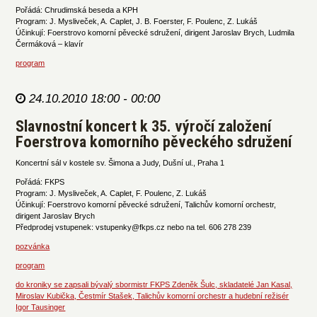
Pořádá: Chrudimská beseda a KPH
Program: J. Mysliveček, A. Caplet, J. B. Foerster, F. Poulenc, Z. Lukáš
Účinkují: Foerstrovo komorní pěvecké sdružení, dirigent Jaroslav Brych, Ludmila
Čermáková – klavír
program
24.10.2010 18:00 - 00:00
Slavnostní koncert k 35. výročí založení
Foerstrova komorního pěveckého sdružení
Koncertní sál v kostele sv. Šimona a Judy, Dušní ul., Praha 1
Pořádá: FKPS
Program: J. Mysliveček, A. Caplet, F. Poulenc, Z. Lukáš
Účinkují: Foerstrovo komorní pěvecké sdružení, Talichův komorní orchestr,
dirigent Jaroslav Brych
Předprodej vstupenek: vstupenky@fkps.cz nebo na tel. 606 278 239
pozvánka
program
do kroniky se zapsali bývalý sbormistr FKPS Zdeněk Šulc, skladatelé Jan Kasal,
Miroslav Kubička, Čestmír Stašek, Talichův komorní orchestr a hudební režisér
Igor Tausinger