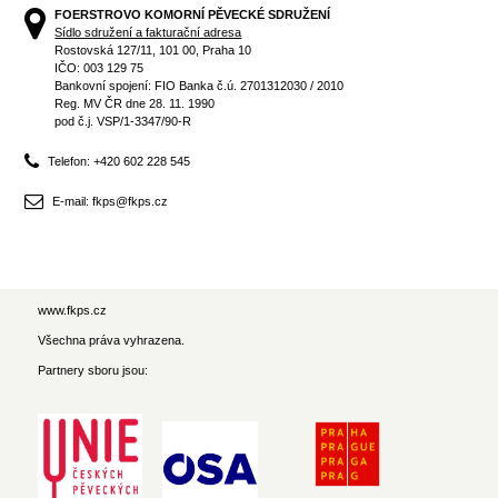
FOERSTROVO KOMORNÍ PĚVECKÉ SDRUŽENÍ
Sídlo sdružení a fakturační adresa
Rostovská 127/11, 101 00, Praha 10
IČO: 003 129 75
Bankovní spojení: FIO Banka č.ú. 2701312030 / 2010
Reg. MV ČR dne 28. 11. 1990
pod č.j. VSP/1-3347/90-R
Telefon: +420 602 228 545
E-mail: fkps@fkps.cz
www.fkps.cz
Všechna práva vyhrazena.
Partnery sboru jsou: