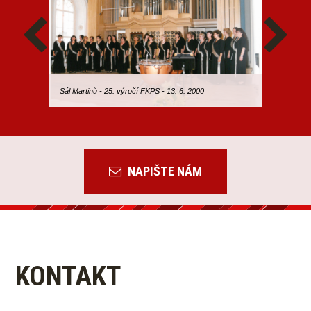
Sál Martinů - 25. výročí FKPS - 13. 6. 2000
bývalá di
NAPIŠTE NÁM
KONTAKT