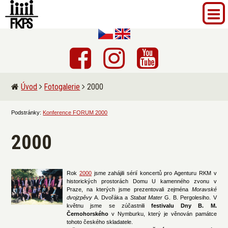
Úvod
Fotogalerie
2000
Podstránky:
Konference FORUM 2000
2000
Rok
2000
jsme zahájili sérií koncertů pro Agenturu RKM v
historických prostorách Domu U kamenného zvonu v
Praze, na kterých jsme prezentovali zejména
Moravské
dvojzpěvy
A. Dvořáka a
Stabat Mater
G. B. Pergolesiho. V
květnu jsme se zúčastnili
festivalu Dny B. M.
Černohorského
v Nymburku, který je věnován památce
tohoto českého skladatele.