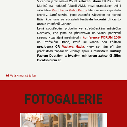
V červnu jsme oslavili
25 let založení sboru FKPS
v Sále
Martinů na hudební fakultě AMU, mezi grantulanty byli i
skladatelé
Petr Eben
a
Vadim Petrov
, kteří se nám zapsali do
kroniky. Jarní sezónu jsme zakončili zájezdem do slunné
Itálie, kde jsme se zúčastnili
festivalu Incontri di canto
corale
ve městě Cesena.
Letní soustředění proběhlo ve středočeském městečku
Neveklov, kde jsme se připravovali na vrchol podzimní
sezóny - zahájení mezinárodní
konference FORUM 2000
na Pražském Hradě, která se konala pod záštitou
prezidenta ČR
Václava Havla
, který se nám při této
příležistosti zapsal do kroniky spolu s
ministrem kultury
Pavlem Dostálem
a
bývalým ministrem zahraničí Jiřím
Dientsbierem st.
Vytisknout stránku
FOTOGALERIE