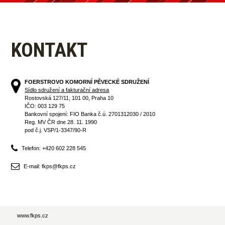
KONTAKT
FOERSTROVO KOMORNÍ PĚVECKÉ SDRUŽENÍ
Sídlo sdružení a fakturační adresa
Rostovská 127/11, 101 00, Praha 10
IČO: 003 129 75
Bankovní spojení: FIO Banka č.ú. 2701312030 / 2010
Reg. MV ČR dne 28. 11. 1990
pod č.j. VSP/1-3347/90-R
Telefon: +420 602 228 545
E-mail: fkps@fkps.cz
www.fkps.cz