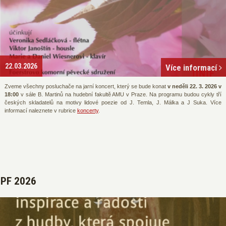
22.03.2026
Více informací
Zveme všechny posluchače na jarní koncert, který se bude konat
v neděli 22. 3. 2026 v
18:00
v sále B. Martinů na hudební fakultě AMU v Praze. Na programu budou cykly tří
českých skladatelů na motivy lidové poezie od J. Temla, J. Málka a J Suka. Více
informací naleznete v rubrice
koncerty
.
PF 2026