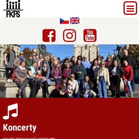
Koncerty
aktuální data koncertů najdete
zde