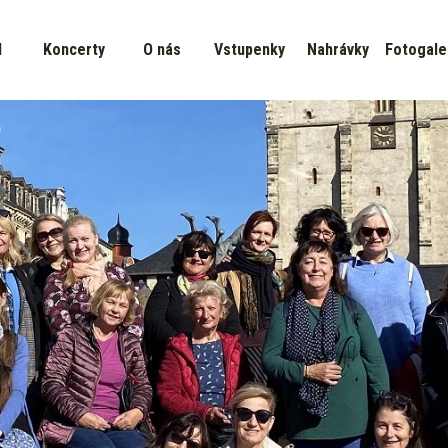
d
Koncerty
O nás
Vstupenky
Nahrávky
Fotogale