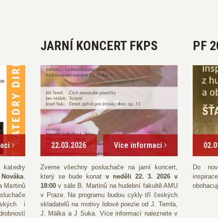
JARNÍ KONCERT FKPS
PF 2
mací
22.03.2026
Více informací
02.0
katedry
Zveme všechny posluchače na jarní koncert,
Do nov
 Nováka
.
který se bude konat
v neděli 22. 3. 2026 v
inspirac
a Martinů
18:00
v sále B. Martinů na hudební fakultě AMU
obohacuj
sluchače
v Praze. Na programu budou cykly tří českých
ských i
skladatelů na motivy lidové poezie od J. Temla,
robností
J. Málka a J Suka. Více informací naleznete v