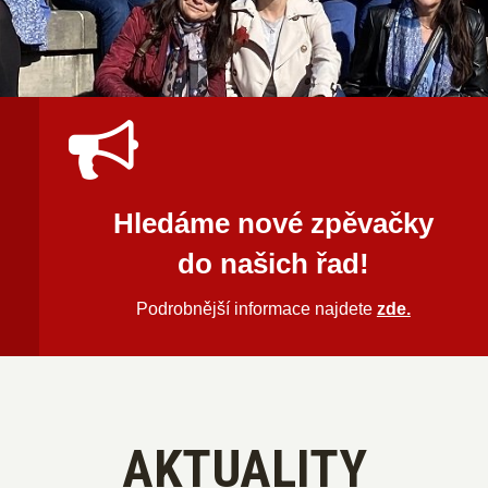
Hledáme nové zpěvačky
do našich řad!
Podrobnější informace najdete
zde.
AKTUALITY