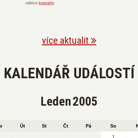
rubrice
koncerty
.
více aktualit
KALENDÁŘ UDÁLOSTÍ
Leden
2005
o
Út
St
Čt
Pá
So
1