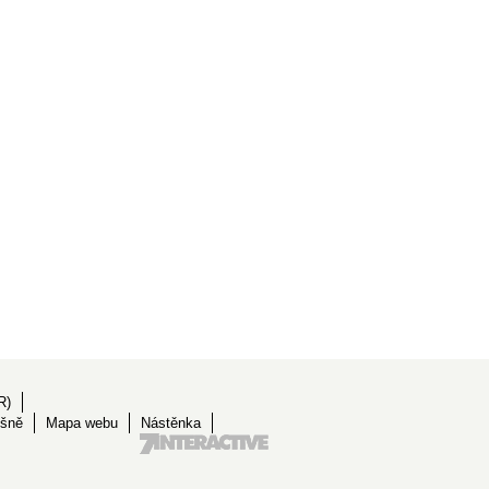
R)
ěšně
Mapa webu
Nástěnka