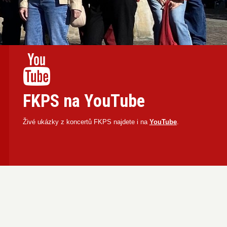
FKPS na YouTube
Živé ukázky z koncertů FKPS najdete i na
YouTube
.