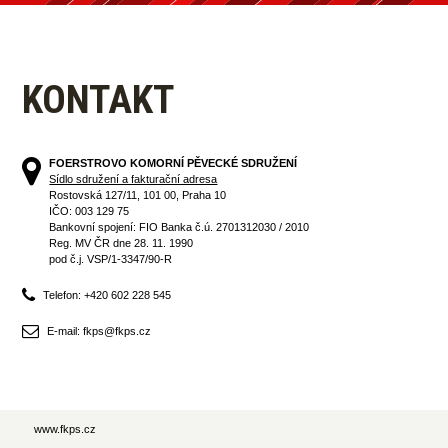
KONTAKT
FOERSTROVO KOMORNÍ PĚVECKÉ SDRUŽENÍ
Sídlo sdružení a fakturační adresa
Rostovská 127/11, 101 00, Praha 10
IČO: 003 129 75
Bankovní spojení: FIO Banka č.ú. 2701312030 / 2010
Reg. MV ČR dne 28. 11. 1990
pod č.j. VSP/1-3347/90-R
Telefon: +420 602 228 545
E-mail: fkps@fkps.cz
www.fkps.cz