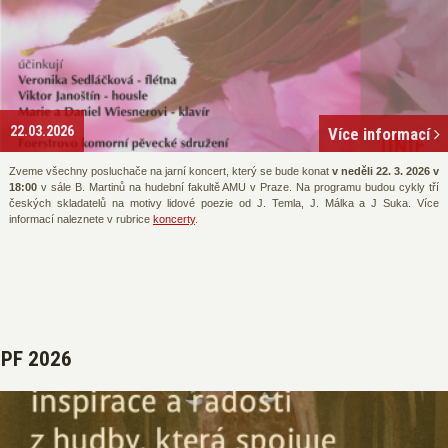
22.03.2026
Více informací
Zveme všechny posluchače na jarní koncert, který se bude konat
v neděli 22. 3. 2026 v
18:00
v sále B. Martinů na hudební fakultě AMU v Praze. Na programu budou cykly tří
českých skladatelů na motivy lidové poezie od J. Temla, J. Málka a J Suka. Více
informací naleznete v rubrice
koncerty
.
PF 2026