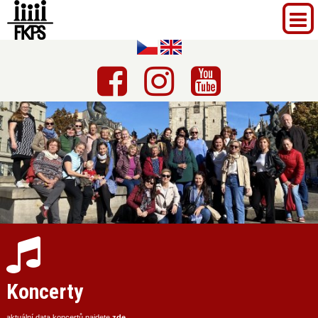
Koncerty
aktuální data koncertů najdete
zde