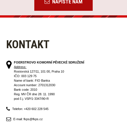
NAPIŠTE NÁM
KONTAKT
FOERSTROVO KOMORNÍ PĚVECKÉ SDRUŽENÍ
Address:
Rostovská 127/11, 101 00, Praha 10
IČO: 003 129 75
Name of bank: FIO Banka
Account number: 2701312030
Bank code: 2010
Reg. MV ČR dne 28. 11. 1990
pod č.j. VSP/1-3347/90-R
Telefon: +420 602 228 545
E-mail: fkps@fkps.cz