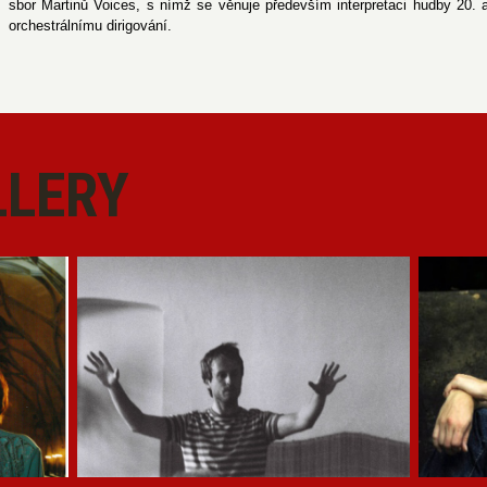
sbor Martinů Voices, s nímž se věnuje především interpretaci hudby 20. a 
orchestrálnímu dirigování.
LERY