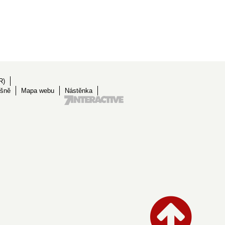
R)
ěšně
Mapa webu
Nástěnka