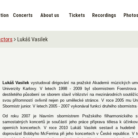
tion
Concerts
About us
Tickets
Recordings
Photo
ctors
Lukáš Vasilek
Lukáš Vasilek
vystudoval dirigování na pražské Akademii múzických uměn
Univerzity Karlovy. V letech 1998 - 2009 byl sbormistrem Foerstrov
destiletého působení se sborem slavil vítězství na mezinárodních soutěží
svou přítomností ovlivnil nejen po umělecké stránce. V roce 2005 mu U
Sbormistr junior. V letech 2005 - 2007 vykonával funkci druhého sbormistra
Od roku 2007 je hlavním sbormistrem Pražského filharmonického s
samostatných koncertů je součástí jeho práce příprava tělesa k účinkov
operních koncertech. V roce 2010 Lukáš Vasilek sestavil a hudebně p
doprovázel Bobbyho McFerrina při jeho koncertech v České republice. V to