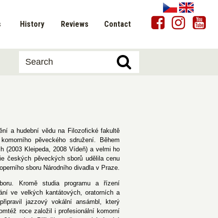
s
History
Reviews
Contact
í a hudební vědu na Filozofické fakultě
a komorního pěveckého sdružení. Během
ch (2003 Kleipeda, 2008 Vídeň) a velmi ho
nie českých pěveckých sborů udělila cenu
 operního sboru Národního divadla v Praze.
boru. Kromě studia programu a řízení
ání ve velkých kantátových, oratorních a
řipravil jazzový vokální ansámbl, který
mtéž roce založil i profesionální komorní