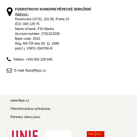
FOERSTROVO KOMORNÍ PĚVECKÉ SDRUŽENÍ
Address:
Rostovská 127/11, 101 00, Praha 10
IČO: 003 129 75
Name of bank: FIO Banka
Account number: 2701312030
Bank code: 2010
Reg. MV ČR dne 28. 11. 1990
pod č.j. VSP/1-3347/90-R
Telefon: +420 602 228 545
E-mail: fkps@fkps.cz
www.fkps.cz
Všechna práva vyhrazena.
Partnery sboru jsou: