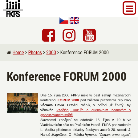
Home
Photos
2000
Konference FORUM 2000
Konference FORUM 2000
Dne 15. října 2000 FKPS mělo tu čest zahájit mezinárodní
konferenci
FORUM 2000
pod záštitou prezidenta republiky
Václava Havla
. Letošní ročník, v pořadí již čtvrtý, byl
věnován
Vzdělání, kultuře a duchovním hodnotám v
globalizovaném světě
.
Slavnostní zahájení se odehrálo 15. října v 19 h ve
Vladislavském sále na Pražském Hradě. FKPS pod vedením
L. Vasilka předneslo skladby českých autorů 20. století: J.
Hanuš
Magnificat
, O. Mácha
Hymnus "Cedant arma togae"
,