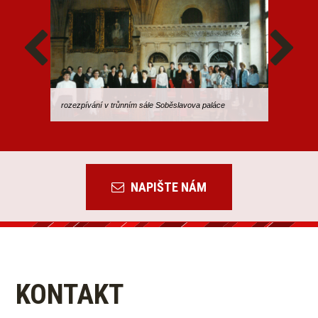
rozezpívání v trůnním sále Soběslavova paláce
NAPIŠTE NÁM
KONTAKT