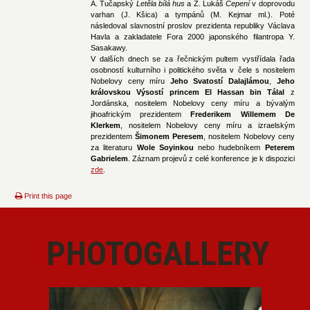
A. Tučapský
Letěla bílá hus
a Z. Lukáš
Čepení
v doprovodu
varhan (J. Kšica) a tympánů (M. Kejmar ml.). Poté
následoval slavnostní proslov prezidenta republiky Václava
Havla a zakladatele Fora 2000 japonského filantropa Y.
Sasakawy.
V dalších dnech se za řečnickým pultem vystřídala řada
osobností kulturního i politického světa v čele s nositelem
Nobelovy ceny míru
Jeho Svatostí Dalajlámou
,
Jeho
královskou Výsostí princem El Hassan bin Tálal
z
Jordánska, nositelem Nobelovy ceny míru a bývalým
jihoafrickým prezidentem
Frederikem Willemem De
Klerkem
, nositelem Nobelovy ceny míru a izraelským
prezidentem
Šimonem Peresem
, nositelem Nobelovy ceny
za literaturu
Wole Soyinkou
nebo hudebníkem
Peterem
Gabrielem
. Záznam projevů z celé konference je k dispozici
zde
.
Print this page
PHOTOGALLERY