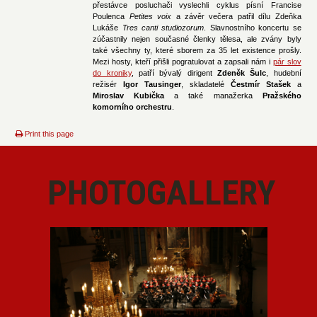
přestávce posluchači vyslechli cyklus písní Francise
Poulenca
Petites voix
a závěr večera patřil dílu Zdeňka
Lukáše
Tres canti studiozorum
. Slavnostního koncertu se
zúčastnily nejen současné členky tělesa, ale zvány byly
také všechny ty, které sborem za 35 let existence prošly.
Mezi hosty, kteří přišli pogratulovat a zapsali nám i
pár slov
do kroniky
, patří bývalý dirigent
Zdeněk Šulc
, hudební
režisér
Igor Tausinger
, skladatelé
Čestmír Stašek
a
Miroslav Kubička
a také manažerka
Pražského
komorního orchestru
.
Print this page
PHOTOGALLERY