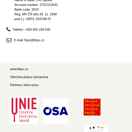
Name of bank: FIO Banka
Account number: 2701312030
Bank code: 2010
Reg. MV ČR dne 28. 11. 1990
pod č.j. VSP/1-3347/90-R
Telefon: +420 602 228 545
E-mail: fkps@fkps.cz
www.fkps.cz
Všechna práva vyhrazena.
Partnery sboru jsou: