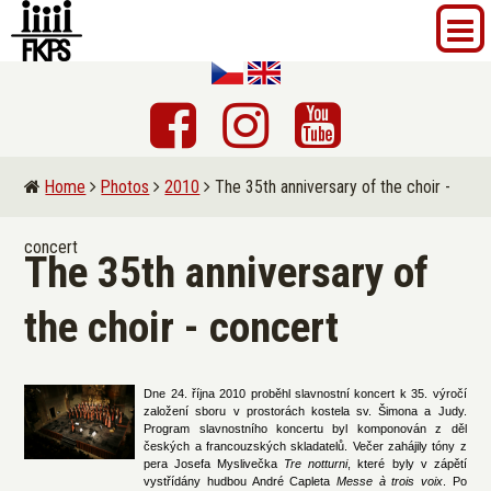
Home
Photos
2010
The 35th anniversary of the choir -
concert
The 35th anniversary of
the choir - concert
Dne 24. října 2010 proběhl slavnostní koncert k 35. výročí
založení sboru v prostorách kostela sv. Šimona a Judy.
Program slavnostního koncertu byl komponován z děl
českých a francouzských skladatelů. Večer zahájily tóny z
pera Josefa Myslivečka
Tre notturni
, které byly v zápětí
vystřídány hudbou André Capleta
Messe à trois voix
. Po