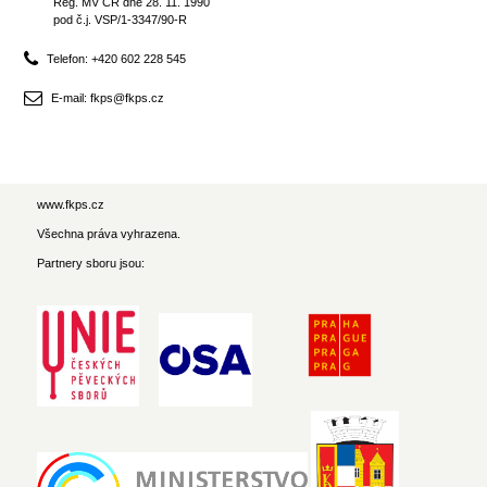
Reg. MV ČR dne 28. 11. 1990
pod č.j. VSP/1-3347/90-R
Telefon: +420 602 228 545
E-mail: fkps@fkps.cz
www.fkps.cz
Všechna práva vyhrazena.
Partnery sboru jsou: