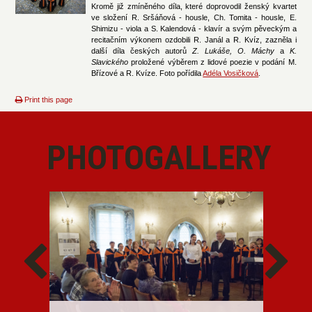
Kromě již zmíněného díla, které doprovodil ženský kvartet
ve složení R. Sršáňová - housle, Ch. Tomita - housle, E.
Shimizu - viola a S. Kalendová - klavír a svým pěveckým a
recitačním výkonem ozdobili R. Janál a R. Kvíz, zazněla i
další díla českých autorů
Z. Lukáše, O. Máchy
a
K.
Slavického
proložené výběrem z lidové poezie v podání M.
Břízové a R. Kvíze. Foto pořídila
Adéla Vosičková
.
Print this page
PHOTOGALLERY