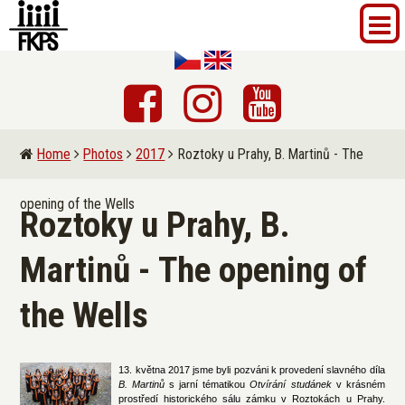
Home
Photos
2017
Roztoky u Prahy, B. Martinů - The
opening of the Wells
Roztoky u Prahy, B.
Martinů - The opening of
the Wells
13. května 2017 jsme byli pozváni k provedení slavného díla
B. Martinů
s jarní tématikou
Otvírání studánek
v krásném
prostředí historického sálu zámku v Roztokách u Prahy.