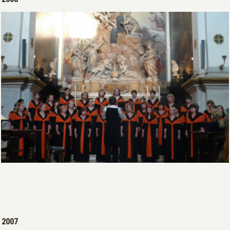
Open >
2007