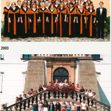
Open >
2003