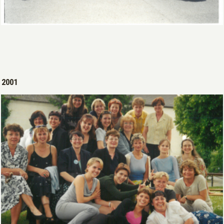
Open >
2001