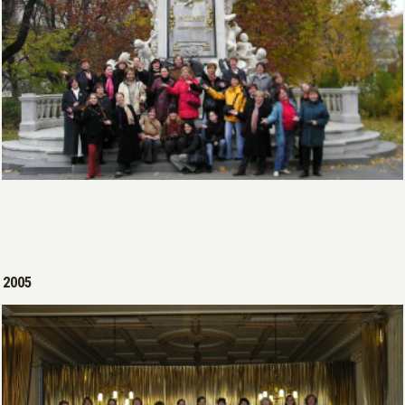
Open >
2005