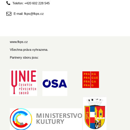
Telefon: +420 602 228 545
E-mail: fkps@fkps.cz
www.fkps.cz
Všechna práva vyhrazena.
Partnery sboru jsou: