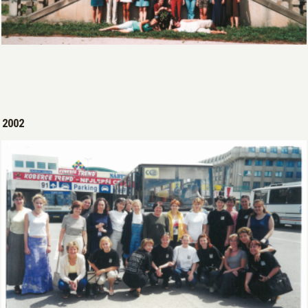
Open >
2002