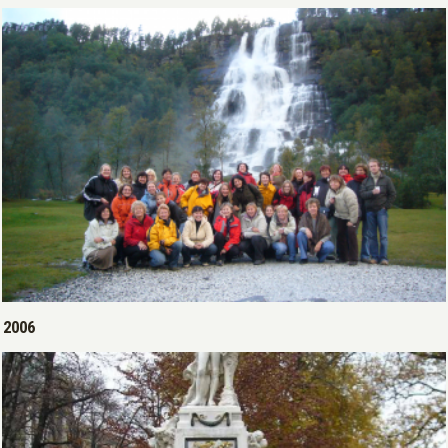
Open >
2006