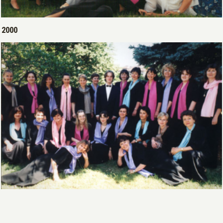
Open >
2000
Open >