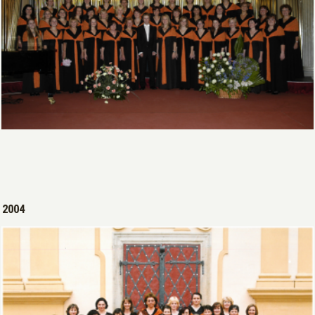
Open >
2004