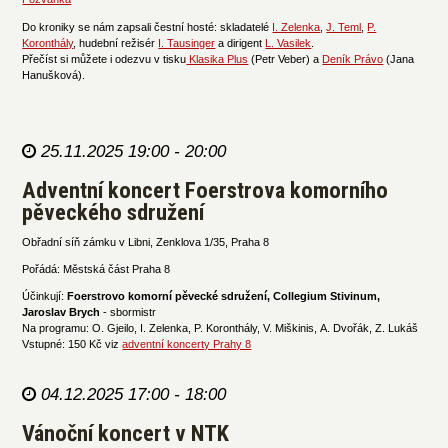
Do kroniky se nám zapsali čestní hosté: skladatelé
I. Zelenka
,
J. Teml
,
P.
Koronthály
, hudební režisér
I. Tausinger
a dirigent
L. Vasilek
.
Přečíst si můžete i odezvu v tisku
Klasika Plus
(Petr Veber) a
Deník Právo
(Jana
Hanušková).
25.11.2025 19:00 - 20:00
Adventní koncert Foerstrova komorního
pěveckého sdružení
Obřadní síň zámku v Libni, Zenklova 1/35, Praha 8
Pořádá: Městská část Praha 8
Účinkují:
Foerstrovo komorní pěvecké sdružení, Collegium Stivinum,
Jaroslav Brych
- sbormistr
Na programu: O. Gjeilo, I. Zelenka, P. Koronthály, V. Miškinis, A. Dvořák, Z. Lukáš
Vstupné: 150 Kč viz
adventní koncerty Prahy 8
04.12.2025 17:00 - 18:00
Vánoční koncert v NTK