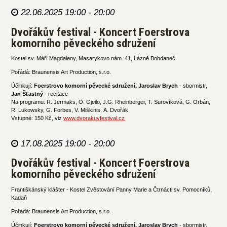
22.06.2025 19:00 - 20:00
Dvořákův festival - Koncert Foerstrova
komorního pěveckého sdružení
Kostel sv. Máří Magdaleny, Masarykovo nám. 41, Lázně Bohdaneč
Pořádá: Braunensis Art Production, s.r.o.
Účinkují:
Foerstrovo komorní pěvecké sdružení, Jaroslav Brych
- sbormistr,
Jan Šťastný
- recitace
Na programu: R. Jermaks, O. Gjeilo, J.G. Rheinberger, T. Surovíková, G. Orbán,
R. Lukowsky, G. Forbes, V. Miškinis, A. Dvořák
Vstupné: 150 Kč, viz
www.dvorakuvfestival.cz
17.08.2025 19:00 - 20:00
Dvořákův festival - Koncert Foerstrova
komorního pěveckého sdružení
Františkánský klášter - Kostel Zvěstování Panny Marie a Čtrnácti sv. Pomocníků,
Kadaň
Pořádá: Braunensis Art Production, s.r.o.
Účinkují:
Foerstrovo komorní pěvecké sdružení, Jaroslav Brych
- sbormistr,