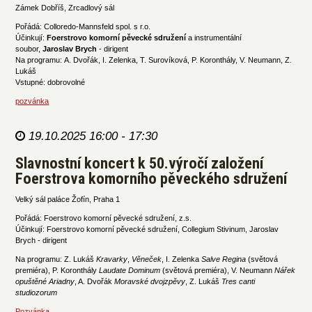
Zámek Dobříš, Zrcadlový sál
Pořádá: Colloredo-Mannsfeld spol. s r.o.
Účinkují:
Foerstrovo komorní pěvecké sdružení
a instrumentální
soubor,
Jaroslav Brych
- dirigent
Na programu: A. Dvořák, I. Zelenka, T. Surovíková, P. Koronthály, V. Neumann, Z.
Lukáš
Vstupné: dobrovolné
pozvánka
19.10.2025 16:00 - 17:30
Slavnostní koncert k 50.výročí založení
Foerstrova komorního pěveckého sdružení
Velký sál paláce Žofín, Praha 1
Pořádá: Foerstrovo komorní pěvecké sdružení, z.s.
Účinkují: Foerstrovo komorní pěvecké sdružení, Collegium Stivinum, Jaroslav
Brych - dirigent
Na programu: Z. Lukáš
Kravarky
,
Věneček
, I. Zelenka
Salve Regina
(světová
premiéra), P. Koronthály
Laudate Dominum
(světová premiéra), V. Neumann
Nářek
opuštěné Ariadny
, A. Dvořák
Moravské dvojzpěvy
, Z. Lukáš
Tres canti
studiozorum
Pozvánka