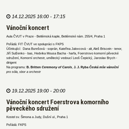
14.12.2025 16:00 - 17:15
Vánoční koncert
Aula ČVUT v Praze - Betlémská kaple, Betlémské nám. 255/4, Praha 1
Pořádá: FIT ČVUT ve spolupráci s FKPS
Účinkující: Dana Burešová - soprán, Kateřina Jalovcová - alt, Aleš Briscein - tenor,
Jiří Sulženko - bas, Hedvika Mousa Bacha - harfa, Foerstrovo komorní pěvecké
sdružení, Komorní orchestr, umělecký vedoucí Leoš Čepický, Jaroslav Brych -
dirigent
Na programu:
B. Britten
Ceremony of Carols
,
J. J. Ryba
Česká mše vánoční
pro sóla, sbor a orchestr
19.12.2025 19:00 - 20:00
Vánoční koncert Foerstrova komorního
pěveckého sdružení
Kostel sv. Šimona a Judy, Dušní ul., Praha 1
Pořádá: FKPS