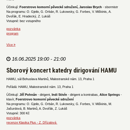
Účinkují:
Foerstrovo komorní pěvecké sdružení, Jaroslav Brych
- sbormistr
Na programu: O. Gjeilo, G. Orbán, R. Lukowsky, G. Forbes, V. Miškinis, A.
Dvořák, E. Hradecký, Z. Lukáš
Vstupné: bez vstupného
pozvánka
program
Více
16.06.2025 19:00 - 21:00
Sborový koncert katedry dirigování HAMU
HAMU, sál Bohuslava Martinů, Malostranské nám. 13, Praha 1
Pořádá: HAMU, Malostranské nám. 13, Praha 1
Účinkují:
Jiří Pohnán
- dirigent,
Indi Stivín
- dirigent a kontrabas,
Alice Springs
-
klavír,
Foerstrovo komorní pěvecké sdružení
Na programu: O. Gjeilo, G. Orbán, R. Lukowsky, G. Forbes, V. Miškinis, M.
Jašurdová, B. Martinů, A. Dvořák, Z. Lukáš
Vstupné: 300 Kč
pozvánka
recenze Klasika Plus - Z. Dřízalová