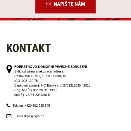
NAPIŠTE NÁM
KONTAKT
FOERSTROVO KOMORNÍ PĚVECKÉ SDRUŽENÍ
Sídlo sdružení a fakturační adresa
Rostovská 127/11, 101 00, Praha 10
IČO: 003 129 75
Bankovní spojení: FIO Banka č.ú. 2701312030 / 2010
Reg. MV ČR dne 28. 11. 1990
pod č.j. VSP/1-3347/90-R
Telefon: +420 602 228 545
E-mail: fkps@fkps.cz