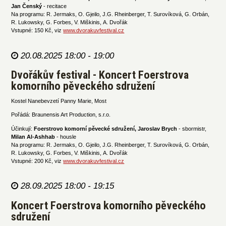
Jan Čenský
- recitace
Na programu: R. Jermaks, O. Gjeilo, J.G. Rheinberger, T. Surovíková, G. Orbán,
R. Lukowsky, G. Forbes, V. Miškinis, A. Dvořák
Vstupné: 150 Kč, viz
www.dvorakuvfestival.cz
20.08.2025 18:00 - 19:00
Dvořákův festival - Koncert Foerstrova
komorního pěveckého sdružení
Kostel Nanebevzetí Panny Marie, Most
Pořádá: Braunensis Art Production, s.r.o.
Účinkují:
Foerstrovo komorní pěvecké sdružení, Jaroslav Brych
- sbormistr,
Milan Al-Ashhab
- housle
Na programu: R. Jermaks, O. Gjeilo, J.G. Rheinberger, T. Surovíková, G. Orbán,
R. Lukowsky, G. Forbes, V. Miškinis, A. Dvořák
Vstupné: 200 Kč, viz
www.dvorakuvfestival.cz
28.09.2025 18:00 - 19:15
Koncert Foerstrova komorního pěveckého
sdružení