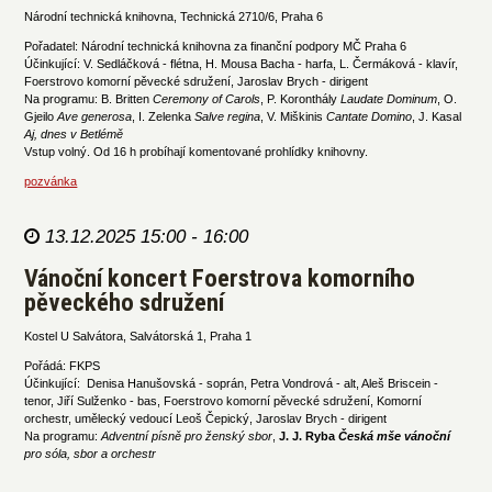
Národní technická knihovna, Technická 2710/6, Praha 6
Pořadatel: Národní technická knihovna za finanční podpory MČ Praha 6
Účinkující: V. Sedláčková - flétna, H. Mousa Bacha - harfa, L. Čermáková - klavír,
Foerstrovo komorní pěvecké sdružení, Jaroslav Brych - dirigent
Na programu: B. Britten
Ceremony of Carols
, P. Koronthály
Laudate Dominum
, O.
Gjeilo
Ave generosa
, I. Zelenka
Salve regina
, V. Miškinis
Cantate Domino
, J. Kasal
Aj, dnes v Betlémě
Vstup volný. Od 16 h probíhají komentované prohlídky knihovny.
pozvánka
13.12.2025 15:00 - 16:00
Vánoční koncert Foerstrova komorního
pěveckého sdružení
Kostel U Salvátora, Salvátorská 1, Praha 1
Pořádá: FKPS
Účinkující: Denisa Hanušovská - soprán, Petra Vondrová - alt, Aleš Briscein -
tenor, Jiří Sulženko - bas, Foerstrovo komorní pěvecké sdružení, Komorní
orchestr, umělecký vedoucí Leoš Čepický, Jaroslav Brych - dirigent
Na programu:
Adventní písně pro ženský sbor
,
J. J. Ryba
Česká mše vánoční
pro sóla, sbor a orchestr