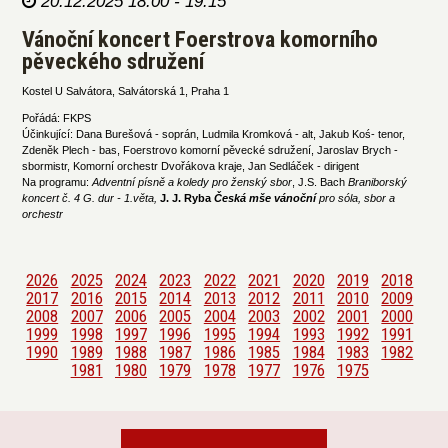
20.12.2025 18:00 - 19:15
Vánoční koncert Foerstrova komorního
pěveckého sdružení
Kostel U Salvátora, Salvátorská 1, Praha 1
Pořádá: FKPS
Účinkující: Dana Burešová - soprán, Ludmila Kromková - alt, Jakub Koś- tenor,
Zdeněk Plech - bas, Foerstrovo komorní pěvecké sdružení, Jaroslav Brych -
sbormistr, Komorní orchestr Dvořákova kraje, Jan Sedláček - dirigent
Na programu:
Adventní písně a koledy pro ženský sbor
, J.S. Bach
Braniborský
koncert č. 4 G. dur - 1.věta,
J. J. Ryba
Česká mše vánoční
pro sóla, sbor a
orchestr
2026
2025
2024
2023
2022
2021
2020
2019
2018
2017
2016
2015
2014
2013
2012
2011
2010
2009
2008
2007
2006
2005
2004
2003
2002
2001
2000
1999
1998
1997
1996
1995
1994
1993
1992
1991
1990
1989
1988
1987
1986
1985
1984
1983
1982
1981
1980
1979
1978
1977
1976
1975