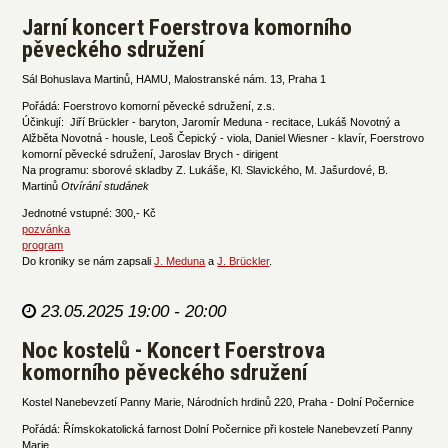
Jarní koncert Foerstrova komorního
pěveckého sdružení
Sál Bohuslava Martinů, HAMU, Malostranské nám. 13, Praha 1
Pořádá: Foerstrovo komorní pěvecké sdružení, z.s.
Účinkují: Jiří Brückler - baryton, Jaromír Meduna - recitace, Lukáš Novotný a
Alžběta Novotná - housle, Leoš Čepický - viola, Daniel Wiesner - klavír, Foerstrovo
komorní pěvecké sdružení, Jaroslav Brych - dirigent
Na programu: sborové skladby Z. Lukáše, Kl. Slavického, M. Jašurdové, B.
Martinů
Otvírání studánek
Jednotné vstupné: 300,- Kč
pozvánka
program
Do kroniky se nám zapsali
J. Meduna
a
J. Brückler
.
23.05.2025 19:00 - 20:00
Noc kostelů - Koncert Foerstrova
komorního pěveckého sdružení
Kostel Nanebevzetí Panny Marie, Národních hrdinů 220, Praha - Dolní Počernice
Pořádá: Římskokatolická farnost Dolní Počernice při kostele Nanebevzetí Panny
Marie