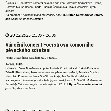
Účinkující: Foerstrovo komorní pěvecké sdružení, Veronika Sedláčková - flétna,
Hedvika Mousa Bacha - harfa, Ludmila Čermáková - klavír, Jaroslav Brych -
dirigent
Na programu:
Adventní písně pro ženský sbor
,
B. Britten
Ceremony of Carols,
Jan Kasal
Aj, dnes v Betlémě
20.12.2025 15:30 - 16:30
Vánoční koncert Foerstrova komorního
pěveckého sdružení
Kostel U Salvátora, Salvátorská 1, Praha 1
Pořádá: FKPS
Účinkující: Dana Burešová - soprán, Ludmila Kromková - alt, Jakub Koś- tenor,
Zdeněk Plech - bas, Foerstrovo komorní pěvecké sdružení, Jaroslav Brych -
sbormistr, Komorní orchestr Dvořákova kraje, Jan Sedláček - dirigent
Na programu:
Adventní písně a koledy pro ženský sbor
, A. Dvořák
Moderato ze
Serenády E dur pro smyčcové nástroje, op. 22,
J. J. Ryba
Česká mše vánoční
pro sóla, sbor a orchestr