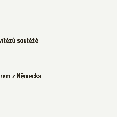
vítězů soutěžě
borem z Německa