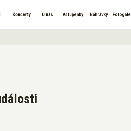
d
Koncerty
O nás
Vstupenky
Nahrávky
Fotogale
události