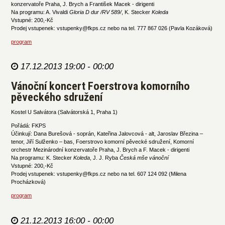
konzervatoře Praha, J. Brych a František Macek - dirigenti
Na programu: A. Vivaldi
Gloria D dur /RV 589/
, K. Stecker
Koleda
Vstupné: 200,-Kč
Prodej vstupenek: vstupenky@fkps.cz nebo na tel. 777 867 026 (Pavla Kozáková)
program
17.12.2013 19:00 - 00:00
Vánoční koncert Foerstrova komorního
pěveckého sdružení
Kostel U Salvátora (Salvátorská 1, Praha 1)
Pořádá: FKPS
Účinkují: Dana Burešová - soprán, Kateřina Jalovcová - alt, Jaroslav Březina –
tenor, Jiří Sulženko – bas, Foerstrovo komorní pěvecké sdružení, Komorní
orchestr Mezinárodní konzervatoře Praha, J. Brych a F. Macek - dirigenti
Na programu: K. Stecker
Koleda
, J. J. Ryba
Česká mše vánoční
Vstupné: 200,-Kč
Prodej vstupenek: vstupenky@fkps.cz nebo na tel. 607 124 092 (Milena
Procházková)
program
21.12.2013 16:00 - 00:00