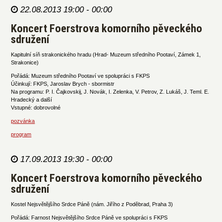
22.08.2013 19:00 - 00:00
Koncert Foerstrova komorního pěveckého
sdružení
Kapitulní síň strakonického hradu (Hrad- Muzeum středního Pootaví, Zámek 1,
Strakonice)
Pořádá: Muzeum středního Pootaví ve spolupráci s FKPS
Účinkují: FKPS, Jaroslav Brych - sbormistr
Na programu: P. I. Čajkovskij, J. Novák, I. Zelenka, V. Petrov, Z. Lukáš, J. Teml. E.
Hradecký a další
Vstupné: dobrovolné
pozvánka
program
17.09.2013 19:30 - 00:00
Koncert Foerstrova komorního pěveckého
sdružení
Kostel Nejsvětějšího Srdce Páně (nám. Jiřího z Poděbrad, Praha 3)
Pořádá: Farnost Nejsvětějšího Srdce Páně ve spolupráci s FKPS