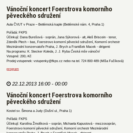
Vánoční koncert Foerstrova komorního
pěveckého sdružení
Aula ČVUT v Praze – Betlémská kaple (Betlémské nám. 4, Praha 1)
Pořádá: FKPS
Účinkují: Dana Burešová - soprán, Jana Sýkorová - alt, Aleš Briscein - tenor,
Zdeněk Plech – bas, Foerstrovo komorní pěvecké sdružení, Komorní orchestr
Mezinárodní konzervatoře Praha, J. Brych a František Macek - dirigenti
Na programu: K. Stecker
Koleda
, J. J. Ryba
Česká mše vánoční
Vstupné: 200,-Kč
Prodej vstupenek: vstupenky@fkps.cz nebo na tel. 724 800 489 (Míša Fučíková)
program
22.12.2013 16:00 - 00:00
Vánoční koncert Foerstrova komorního
pěveckého sdružení
Kostel sv. Šimona a Judy (Dušní ul., Praha 1)
Pořádá: FKPS
Účinkují: Karolína Žmolíková – soprán, Michaela Kapustová - mezzosoprán,
Foerstrovo komorní pěvecké sdružení, Komorní orchestr Mezinárodní
konzervatoře Praha, J. Brych a František Macek - dirigenti