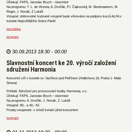
Účinkují: FKPS, Jaroslav Brych – sbormistr
Na programu: T. L. de Victoria, A. Dvořák, P.I. Čajkovskij, M. Slootmaekers, M.
Reger, J. Novák, Z Lukáš
Vstupné: dobrovolné /vybrané vstupné bude věnováno na podporu kurzů ALFA v
kostele Nejsvětějšího Srdce Páně/
pozvánka
program
30.09.2013 18:30 - 00:00
Slavnostní koncert ke 20. výročí založení
sdružení Harmonia
Koncertní síň v kostele sv. Vavřince pod Petřínem (Hellichova 18, Praha 1- Malá
Strana)
Pořádá: Sdružení pro provozování hudby Harmonia, o.s.
Účinkují: FKPS, Jaroslav Brych – sbormistr
Na programu: A. Dvořák, J. Novák, Z. Lukáš
Vstupné: 80,- a 40,- Kč
Prodej vstupenek: v místě konání před koncertem
program