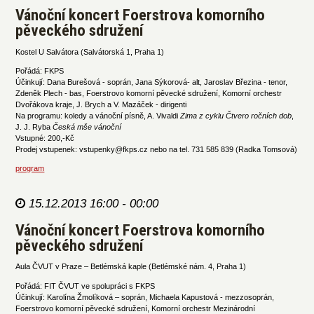
Vánoční koncert Foerstrova komorního
pěveckého sdružení
Kostel U Salvátora (Salvátorská 1, Praha 1)
Pořádá: FKPS
Účinkují: Dana Burešová - soprán, Jana Sýkorová- alt, Jaroslav Březina - tenor,
Zdeněk Plech - bas, Foerstrovo komorní pěvecké sdružení, Komorní orchestr
Dvořákova kraje, J. Brych a V. Mazáček - dirigenti
Na programu: koledy a vánoční písně, A. Vivaldi
Zima z cyklu Čtvero ročních dob
,
J. J. Ryba
Česká mše vánoční
Vstupné: 200,-Kč
Prodej vstupenek: vstupenky@fkps.cz nebo na tel. 731 585 839 (Radka Tomsová)
program
15.12.2013 16:00 - 00:00
Vánoční koncert Foerstrova komorního
pěveckého sdružení
Aula ČVUT v Praze – Betlémská kaple (Betlémské nám. 4, Praha 1)
Pořádá: FIT ČVUT ve spolupráci s FKPS
Účinkují: Karolína Žmolíková – soprán, Michaela Kapustová - mezzosoprán,
Foerstrovo komorní pěvecké sdružení, Komorní orchestr Mezinárodní