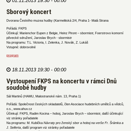
01.11.2013 19:30 - 00:00
Sborový koncert
Dvorana Českého muzea hudby (Karmelitská 2/4, Praha 1- Malá Strana
Pořádá: FKPS
Účinkují: Marienchor Eupen z Belgie, Heinz Piront – sbormistr, Foerstrovo komorní
pěvecké sdružení, Jaroslav Brych - sbormistr
Na programu: T.L. Victoria, I. Zelenka, J. Novák, Z. Lukáš
Vstupné: dobrovolné
program
18.11.2013 19:30 - 00:00
Vystoupení FKPS na koncertu v rámci Dnů
soudobé hudby
Sál Martinů (HAMU, Malostranské nám. 13, Praha 1)
Pořádá: Společnost českých skladatelů, člen Asociace hudebních umělců a vědců,
o.s., www.ahuv.cz
Účinkují: FKPS, Radim Kocina – hoboj, Jaroslav Brych – sbormistr, další účinkující
viz stránky pořadatele
Na programu: M. Kubička
Návraty pro ženský sbor a hoboj na verše Fr. Šrámka a
J. Seiferta
, další program viz stránky pořadatele