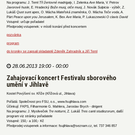
Na programu: J. Teml
Tři žertovné madrigaly
, I. Zelenka
Ave Maria
, V. Petrov
Javorové husle
, E. Hradecký
Bože muoj, otče muoj
, J. Novák
Sulpicia - výběr
, Z.
Lukáš
Quot sunt apes
, O. Mácha
Mateřská znaménka
, O. Mácha
Teče voda
, A.
Pärt
Peace upon you Jerusalem
, K. Bex
Ave Maria
, P. Lukaszewski
O clavis David
Vstupné: určuje pořadatel
Předprodej vstupenek: v místě konání před koncertem
pozvánka
program
do kroniky se zapsali skladatelé Zdeněk Zahradník a Jiří Teml
28.06.2013 19:00 - 00:00
Zahajovací koncert Festivalu sborového
umění v Jihlavě
Kostel Povýšení sv. Kříže (Křížová ul., Jihlava)
Pořádá: Společnost pro FSU, o.s., www.fsujihlava.com
Účinkují: FKPS, Filharmonie G. Mahlera, Jaroslav Brych - dirigent
Na programu: J. Mysliveček
Tre notturni
, Z. Lukáš
Tres canti studiozorum
, další
program viz stránky pořadatele
Vstupné: 150,- a 100,- Kč
Předprodej vstupenek a informace: fsujihlava@seznam.cz, tel. 737 346 857