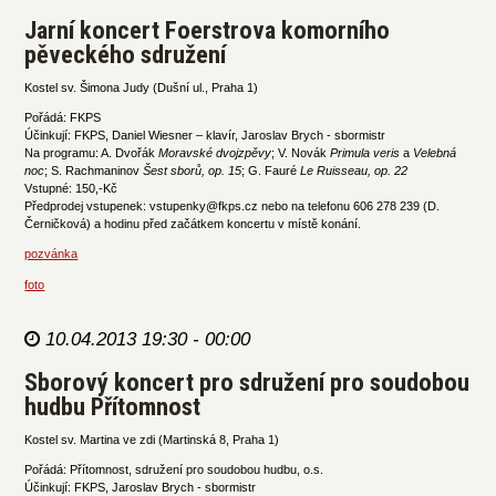
Jarní koncert Foerstrova komorního
pěveckého sdružení
Kostel sv. Šimona Judy (Dušní ul., Praha 1)
Pořádá: FKPS
Účinkují: FKPS, Daniel Wiesner – klavír, Jaroslav Brych - sbormistr
Na programu: A. Dvořák
Moravské dvojzpěvy
; V. Novák
Primula veris
a
Velebná
noc
; S. Rachmaninov
Šest sborů, op. 15
; G. Fauré
Le Ruisseau, op. 22
Vstupné: 150,-Kč
Předprodej vstupenek: vstupenky@fkps.cz nebo na telefonu 606 278 239 (D.
Černičková) a hodinu před začátkem koncertu v místě konání.
pozvánka
foto
10.04.2013 19:30 - 00:00
Sborový koncert pro sdružení pro soudobou
hudbu Přítomnost
Kostel sv. Martina ve zdi (Martinská 8, Praha 1)
Pořádá: Přítomnost, sdružení pro soudobou hudbu, o.s.
Účinkují: FKPS, Jaroslav Brych - sbormistr