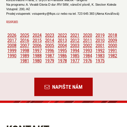
Na programu: A. Vivaldi Gloria D dur /RV 589/, vánoční písně, K. Stecker
Koleda
Vstupné: 200,-Kč
Prodej vstupenek: vstupenky@fkps.cz nebo na tel. 723 645 383 (Alena Kovářová)
program
2026
2025
2024
2023
2022
2021
2020
2019
2018
2017
2016
2015
2014
2013
2012
2011
2010
2009
2008
2007
2006
2005
2004
2003
2002
2001
2000
1999
1998
1997
1996
1995
1994
1993
1992
1991
1990
1989
1988
1987
1986
1985
1984
1983
1982
1981
1980
1979
1978
1977
1976
1975
NAPIŠTE NÁM