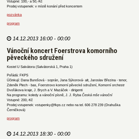
Vstupné: 100,- a 50,-Kč
Prodej vstupenek: v místě konání před koncertem
pozvánka
program
14.12.2013 16:00 - 00:00
Vánoční koncert Foerstrova komorního
pěveckého sdružení
Kostel U Salvátora (Salvátorská 1, Praha 1)
Pořádá: FKPS
Účinkují: Dana Burešová - soprán, Jana Sýkorová- alt, Jaroslav Březina - tenor,
Zdeněk Plech - bas, Foerstrovo komorní pěvecké sdružení, Komorní orchestr
Dvořákova kraje, J. Brych a V. Mazáček - dirigenti
Na programu: koledy a vánoční písně, J. J. Ryba
Česká mše vánoční
Vstupné: 200,-Kč
Prodej vstupenek: vstupenky@fkps.cz nebo na tel. 606 278 239 (Drahuška
Černičková)
program
14.12.2013 18:30 - 00:00