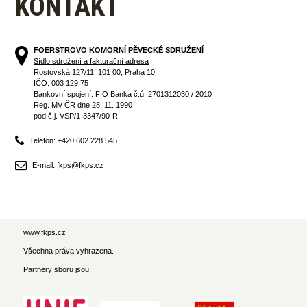
KONTAKT
FOERSTROVO KOMORNÍ PĚVECKÉ SDRUŽENÍ
Sídlo sdružení a fakturační adresa
Rostovská 127/11, 101 00, Praha 10
IČO: 003 129 75
Bankovní spojení: FIO Banka č.ú. 2701312030 / 2010
Reg. MV ČR dne 28. 11. 1990
pod č.j. VSP/1-3347/90-R
Telefon: +420 602 228 545
E-mail: fkps@fkps.cz
www.fkps.cz
Všechna práva vyhrazena.
Partnery sboru jsou: