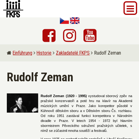
Einführung
Historie
Zakladatelé FKPS
Rudolf Zeman
Rudolf Zeman
Rudolf Zeman (1920 - 1995)
vystudoval sborový zpěv na
pražské konzervatoři a poté hru na klavír na Akademii
múzických umění v Praze. Jako korepetitor působil v
Kühnově dětském sboru a v Dětském sboru Čs. rozhlasu.
Od roku 1951 zastával funkci korepetitora v Národním
divadle v Praze. V letech 1954 - 1972 byl hlavním
sbormistrem Pěveckého sdružení pražských učitelek, s
nímž se zúčastnil mnoha soutěží a festivalů.
V roce 1975 se rozhodl založit společně s Libuší Krejčovou