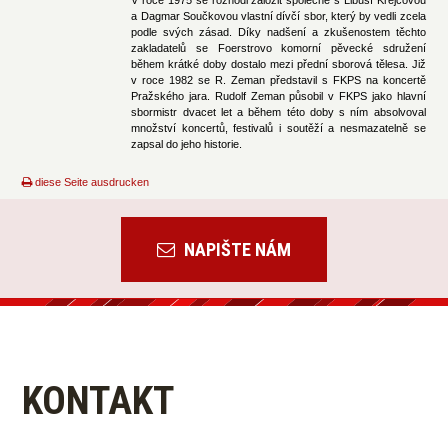
a Dagmar Součkovou vlastní dívčí sbor, který by vedli zcela
podle svých zásad. Díky nadšení a zkušenostem těchto
zakladatelů se Foerstrovo komorní pěvecké sdružení
během krátké doby dostalo mezi přední sborová tělesa. Již
v roce 1982 se R. Zeman představil s FKPS na koncertě
Pražského jara. Rudolf Zeman působil v FKPS jako hlavní
sbormistr dvacet let a během této doby s ním absolvoval
množství koncertů, festivalů i soutěží a nesmazatelně se
zapsal do jeho historie.
diese Seite ausdrucken
NAPIŠTE NÁM
KONTAKT