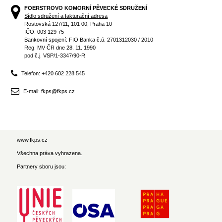
FOERSTROVO KOMORNÍ PĚVECKÉ SDRUŽENÍ
Sídlo sdružení a fakturační adresa
Rostovská 127/11, 101 00, Praha 10
IČO: 003 129 75
Bankovní spojení: FIO Banka č.ú. 2701312030 / 2010
Reg. MV ČR dne 28. 11. 1990
pod č.j. VSP/1-3347/90-R
Telefon: +420 602 228 545
E-mail: fkps@fkps.cz
www.fkps.cz
Všechna práva vyhrazena.
Partnery sboru jsou: