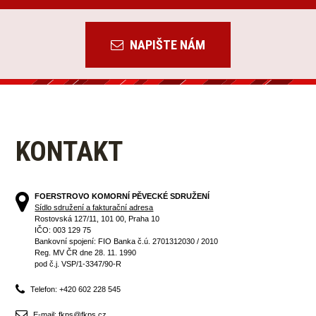
NAPIŠTE NÁM
KONTAKT
FOERSTROVO KOMORNÍ PĚVECKÉ SDRUŽENÍ
Sídlo sdružení a fakturační adresa
Rostovská 127/11, 101 00, Praha 10
IČO: 003 129 75
Bankovní spojení: FIO Banka č.ú. 2701312030 / 2010
Reg. MV ČR dne 28. 11. 1990
pod č.j. VSP/1-3347/90-R
Telefon: +420 602 228 545
E-mail: fkps@fkps.cz