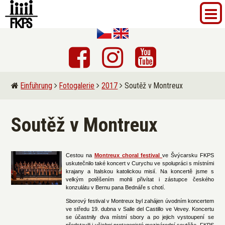
Einführung
Fotogalerie
2017
Soutěž v Montreux
Soutěž v Montreux
Cestou na
Montreux choral festival
ve Švýcarsku FKPS
uskutečnilo také koncert v Curychu ve spolupráci s místními
krajany a Italskou katolickou misií. Na koncertě jsme s
velkým potěšením mohli přivítat i zástupce českého
konzulátu v Bernu pana Bednáře s chotí.
Sborový festival v Montreux byl zahájen úvodním koncertem
ve středu 19. dubna v Salle del Castillo ve Vevey. Koncertu
se účastnily dva místní sbory a po jejich vystoupení se
představili i všichni protagonisté mezinárodní soutěže. FKPS