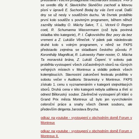
se uvedlo díly
K. Slavického Slunéčko zachodí
a lidovou
písní v úpravě
E. Suchoně Bodaj by vás čerti vzali
. Další
dny se už nesly v soutěžním duchu. Ve čtvrtek proběhlo
první kolo soutěže s povinným programem, během něhož
zazněly skladby
O. Máchy Salve, T. L. Victorii O Regem
coeli, R. Schumanna Wassermann
(což byla povinná
skladba této kategorie),
P. I. Čajkovského Bez pory da bez
vremeni a Z. Lukáše Věneček
. V pátek pak následovalo
druhé kolo s volným programem, v němž se FKPS
představilo zejména se skladbami českého původu
P.
Koronthály Magnificat, R. Lukowsky Pater noster, O. Mácha
Ta moravská brána, Z. Lukáš Čepení
. V sobotu pak
proběhla vystoupení všech zúčastněných sborů na různých
veřejných místech v Montreux a sklidilo potlesk všech
kolemjdoucích. Slavnostní zakončení festivalu proběhlo v
sobotu večer v Auditoriu Stravinsky v Montreux. FKPS
získalo 1. cenu s vyznamenáním v kategorii stejnohlasých
sborů. Druhá cena v této kategorii nebyla udělena a třetí si
odnesl Běloruský soubor. Závěrečné vystoupení při klání o
Grand Prix města Montreux už bylo jen vyvrcholením
celoroční práce a snahy všech členek souboru, ale
především dirigenta Jaroslava Brycha.
odkaz na youtube - vystoupení v obchodním domě Forum v
Montreux
odkaz na youtube - vystoupení v obchodním domě Forum v
Montreux II.