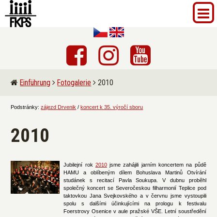
Einführung
Fotogalerie
2010
Podstránky:
zájezd Drvenik
/
koncert k 35. výročí sboru
2010
Jubilejní rok
2010
jsme zahájili jarním koncertem na půdě
HAMU a oblíbeným dílem Bohuslava Martinů Otvírání
studánek s recitací Pavla Soukupa. V dubnu proběhl
společný koncert se Severočeskou filharmonií Teplice pod
taktovkou Jana Svejkovského a v červnu jsme vystoupili
spolu s dalšími účinkujícími na prologu k festivalu
Foerstrovy Osenice v aule pražské VŠE. Letní soustředění