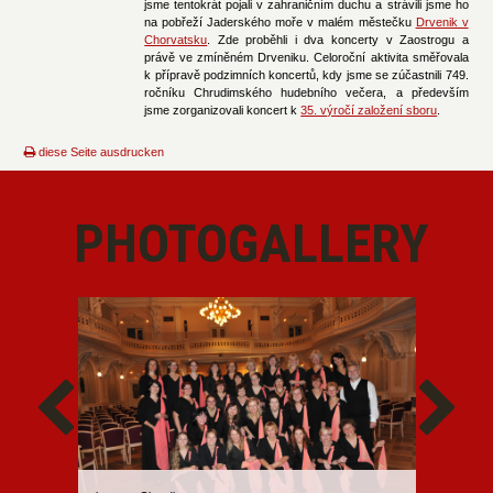
jsme tentokrát pojali v zahraničním duchu a strávili jsme ho
na pobřeží Jaderského moře v malém městečku
Drvenik v
Chorvatsku
. Zde proběhli i dva koncerty v Zaostrogu a
právě ve zmíněném Drveniku. Celoroční aktivita směřovala
k přípravě podzimních koncertů, kdy jsme se zúčastnili 749.
ročníku Chrudimského hudebního večera, a především
jsme zorganizovali koncert k
35. výročí založení sboru
.
diese Seite ausdrucken
PHOTOGALLERY