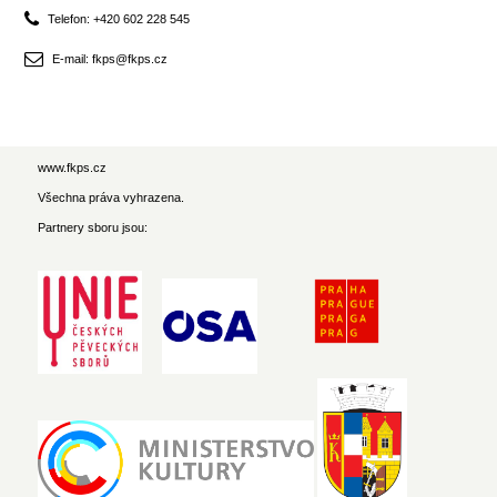
Telefon: +420 602 228 545
E-mail: fkps@fkps.cz
www.fkps.cz
Všechna práva vyhrazena.
Partnery sboru jsou: